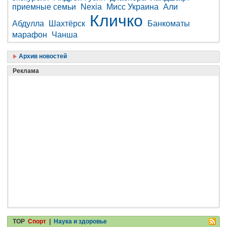
приемные семьи
Nexia
Мисс Украина
Али
Кличко
Абдулла
Шахтёрск
Банкоматы
марафон
Чанша
Архив новостей
Реклама
TOP
Спорт
|
Наука и здоровье