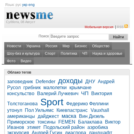
Язык:
рус
укр
eng
Суббота, 08 Август
|
Мобильная версия
RSS
Поиск
Новости
Украина
Россия
Мир
Бизнес
Общество
Шоу-биз и культура
Спорт
Политика
ЧП
Наука и здоровье
Фото
Видео
Облако тегов
доходы
заповедник
Defender
ДНУ
Андрей
Русол
грибник
малолетки
крымчане
ЧП
консульство
Валерий Лучкевич
Виктория
Sport
Толстоганова
Федерико Феллини
утонул
Пол Уильямс
Киевпастранс
Vauxhall
маска
американцы
дайджест
Вин Дизель
Приморское
токсины
FEMEN
Балаклава
Виктор
Иванов
этикет
Подольский район
аэробика
экскурсия
Андрей Гусин
диаспора
ландшафт