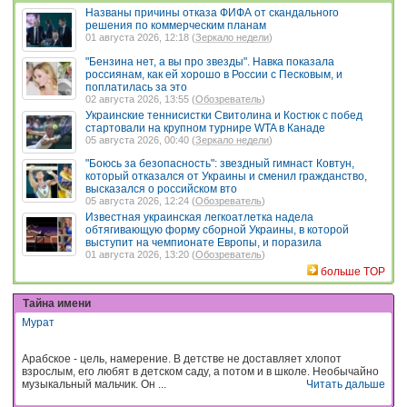
Названы причины отказа ФИФА от скандального
решения по коммерческим планам
01 августа 2026, 12:18 (
Зеркало недели
)
"Бензина нет, а вы про звезды". Навка показала
россиянам, как ей хорошо в России с Песковым, и
поплатилась за это
02 августа 2026, 13:55 (
Обозреватель
)
Украинские теннисистки Свитолина и Костюк с побед
стартовали на крупном турнире WTA в Канаде
05 августа 2026, 00:40 (
Зеркало недели
)
"Боюсь за безопасность": звездный гимнаст Ковтун,
который отказался от Украины и сменил гражданство,
высказался о российском вто
05 августа 2026, 12:24 (
Обозреватель
)
Известная украинская легкоатлетка надела
обтягивающую форму сборной Украины, в которой
выступит на чемпионате Европы, и поразила
01 августа 2026, 13:20 (
Обозреватель
)
больше TOP
Тайна имени
Мурат
Арабское - цель, намерение. В детстве не доставляет хлопот
взрослым, его любят в детском саду, а потом и в школе. Необычайно
музыкальный мальчик. Он ...
Читать дальше