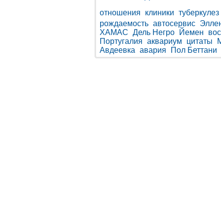
отношения
клиники
туберкулез
рождаемость
автосервис
Элле
ХАМАС
Дель Негро
Йемен
во
Португалия
аквариум
цитаты
Авдеевка
авария
Пол Беттани