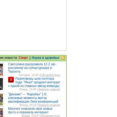
ие новости
Спорт
|
Наука и здоровье
Свитолина разгромила 12-2 экс-
россиянку на супертурнире в
Торонто.
Сегодня, 10:45 (
Обозреватель
)
Переговоры шли полтора
2
года: "Реал" продлил контракт
с одной из главных звезд команды
Вчера, 23:48 (
Зеркало недели
)
"Динамо" — "Карабах" 1:0:
ключевые моменты матча
квалификации Лиги конференций
Вчера, 23:14 (
Зеркало недели
)
Магучих показала свои новые
фото и поразила интернет
Вчера, 23:07 (
Обозреватель
)