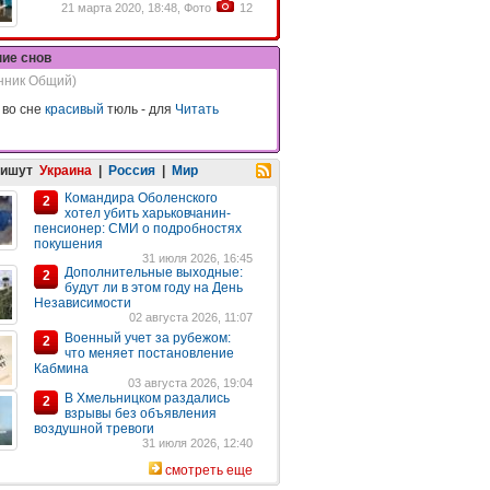
21 марта 2020, 18:48, Фото
12
ние снов
нник Общий)
 во сне
красивый
тюль - для
Читать
пишут
Украина
|
Россия
|
Мир
Командира Оболенского
2
хотел убить харьковчанин-
пенсионер: СМИ о подробностях
покушения
31 июля 2026, 16:45
Дополнительные выходные:
2
будут ли в этом году на День
Независимости
02 августа 2026, 11:07
Военный учет за рубежом:
2
что меняет постановление
Кабмина
03 августа 2026, 19:04
В Хмельницком раздались
2
взрывы без объявления
воздушной тревоги
31 июля 2026, 12:40
смотреть еще