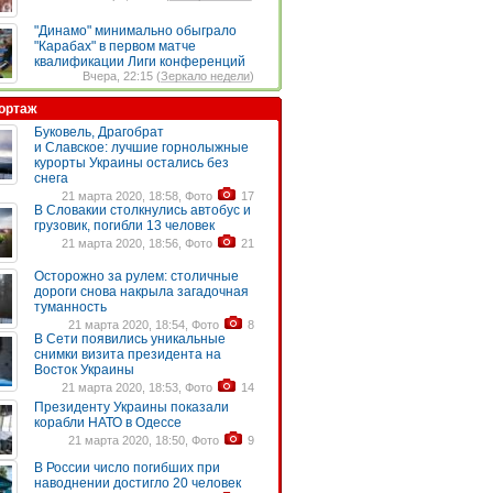
"Динамо" минимально обыграло
"Карабах" в первом матче
квалификации Лиги конференций
Вчера, 22:15 (
Зеркало недели
)
ортаж
Буковель, Драгобрат
и Славское: лучшие горнолыжные
курорты Украины остались без
снега
21 марта 2020, 18:58, Фото
17
В Словакии столкнулись автобус и
грузовик, погибли 13 человек
21 марта 2020, 18:56, Фото
21
Осторожно за рулем: столичные
дороги снова накрыла загадочная
туманность
21 марта 2020, 18:54, Фото
8
В Сети появились уникальные
снимки визита президента на
Восток Украины
21 марта 2020, 18:53, Фото
14
Президенту Украины показали
корабли НАТО в Одессе
21 марта 2020, 18:50, Фото
9
В России число погибших при
наводнении достигло 20 человек