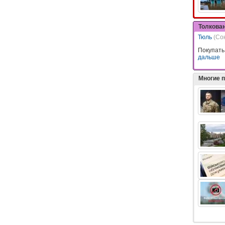
Толкова
Тюль
(Со
Покупать
дальше
Многие 