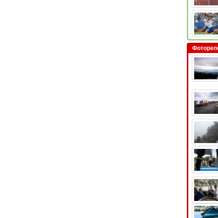
Фотореп