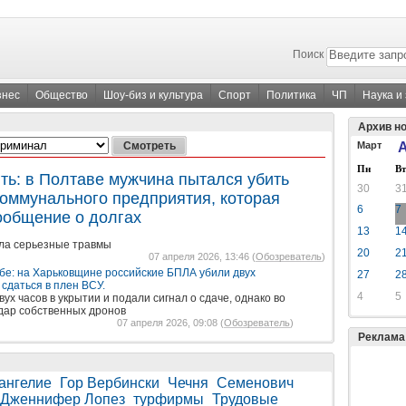
Поиск
знес
Общество
Шоу-биз и культура
Спорт
Политика
ЧП
Наука и
Архив н
Март
А
Пн
Вт
ть: в Полтаве мужчина пытался убить
30
3
коммунального предприятия, которая
6
7
ообщение о долгах
13
1
ла серьезные травмы
20
2
07 апреля 2026, 13:46 (
Обозреватель
)
бе: на Харьковщине российские БПЛА убили двух
27
2
 сдаться в плен ВСУ.
4
5
ух часов в укрытии и подали сигнал о сдаче, однако во
дар собственных дронов
07 апреля 2026, 09:08 (
Обозреватель
)
Реклама
ангелие
Гор Вербински
Чечня
Семенович
Дженнифер Лопез
турфирмы
Трудовые