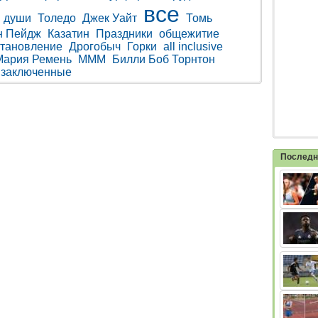
все
души
Толедо
Джек Уайт
Томь
н Пейдж
Казатин
Праздники
общежитие
становление
Дрогобыч
Горки
all inclusive
Мария Ремень
МММ
Билли Боб Торнтон
заключенные
Последн