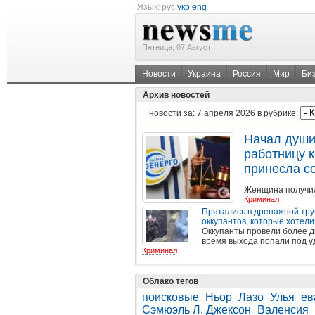
Язык:
рус
укр
eng
Пятница, 07 Август
Новости
Украина
Россия
Мир
Би
Архив новостей
новости за:
7 апреля 2026
в рубрике:
Начал души
работницу 
принесла с
Женщина получи
Криминал
Прятались в дренажной тру
оккупантов, которые хотели
Оккупанты провели более дв
время выхода попали под у
Криминал
Облако тегов
поисковые
Ньор
Лазо
Улья
ев
Сэмюэль Л. Джексон
Валенсия