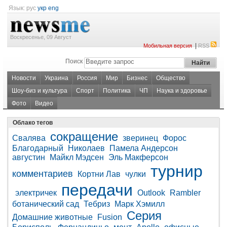
Язык:
рус
укр
eng
Воскресенье, 09 Август
|
Мобильная версия
RSS
Поиск
Новости
Украина
Россия
Мир
Бизнес
Общество
Шоу-биз и культура
Спорт
Политика
ЧП
Наука и здоровье
Фото
Видео
Облако тегов
сокращение
Свалява
зверинец
Форос
Благодарный
Николаев
Памела Андерсон
августин
Майкл Мэдсен
Эль Макферсон
турнир
комментариев
Кортни Лав
чулки
передачи
электричек
Outlook
Rambler
ботанический сад
Тебриз
Марк Хэмилл
Серия
Домашние животные
Fusion