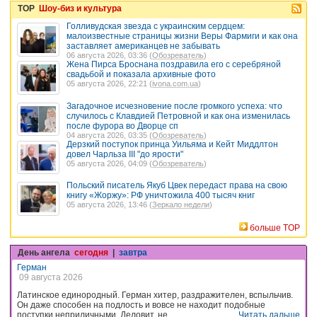
TOP
Шоу-биз и культура
Голливудская звезда с украинским сердцем:
малоизвестные страницы жизни Веры Фармиги и как она
заставляет американцев не забывать
06 августа 2026, 03:36 (
Обозреватель
)
Жена Пирса Броснана поздравила его с серебряной
свадьбой и показала архивные фото
05 августа 2026, 22:21 (
ivona.com.ua
)
Загадочное исчезновение после громкого успеха: что
случилось с Клавдией Петровной и как она изменилась
после фурора во Дворце сп
04 августа 2026, 03:35 (
Обозреватель
)
Дерзкий поступок принца Уильяма и Кейт Миддлтон
довел Чарльза III "до ярости"
05 августа 2026, 04:09 (
Обозреватель
)
Польский писатель Якуб Цвек передаст права на свою
книгу «Жоржу»: РФ уничтожила 400 тысяч книг
05 августа 2026, 13:46 (
Зеркало недели
)
больше TOP
День ангела
сегодня
|
завтра
Герман
09 августа 2026
Латинское единородный. Герман хитер, раздражителен, вспыльчив.
Он даже способен на подлость и вовсе не находит подобные
поступки неприличными. Деловит, не ...
Читать дальше