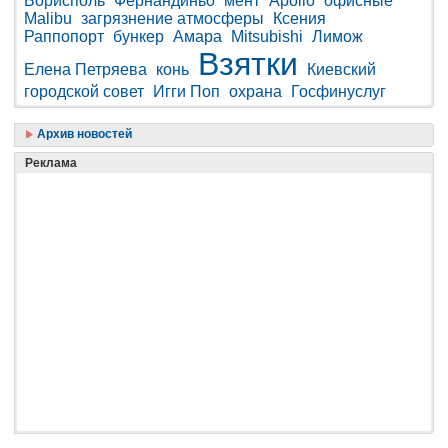
Борисполь
Фернандиньо
мент
Apollo
офисные
Malibu
загрязнение атмосферы
Ксения
Раппопорт
бункер
Амара
Mitsubishi
Лимож
Взятки
Елена Петряева
конь
Киевский
городской совет
Игги Поп
охрана
Госфинуслуг
Архив новостей
Реклама