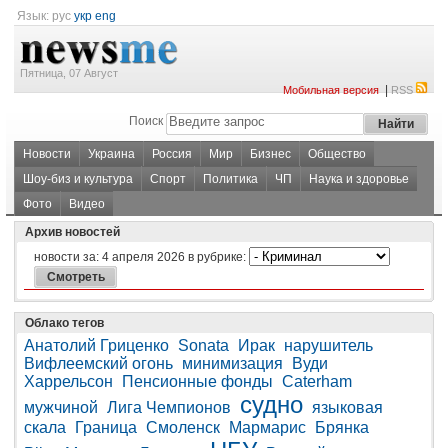
Язык:
рус
укр
eng
Пятница, 07 Август
|
Мобильная версия
RSS
Поиск
Новости
Украина
Россия
Мир
Бизнес
Общество
Шоу-биз и культура
Спорт
Политика
ЧП
Наука и здоровье
Фото
Видео
Архив новостей
новости за:
4 апреля 2026
в рубрике:
Облако тегов
Анатолий Гриценко
Sonata
Ирак
нарушитель
Вифлеемский огонь
минимизация
Вуди
Харрельсон
Пенсионные фонды
Caterham
судно
мужчиной
Лига Чемпионов
языковая
скала
Граница
Смоленск
Мармарис
Брянка