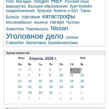
НБУ
Лондон
Pilot
Магадан
Русский язык
маршрутка
Высшее образование
Курт Кобейн
градоначальник
браузер
Король и Шут
Тарас
катастрофы
торговые
Бульба
лагеря
мясокомбинат
малина
Чулпан
Nissan
Хаматова
Перемышль
Уголовное дело
селяне
Caterpillar
Шепетовка
Брокбизнесбанк
Архив новостей
Март
Апрель 2026 г.
Май
Пн
Вт
Ср
Чт
Пт
Сб
Вс
30
31
1
2
3
4
5
6
7
8
9
10
11
12
13
14
15
16
17
18
19
20
21
22
23
24
25
26
27
28
29
30
1
2
3
4
5
6
7
8
9
10