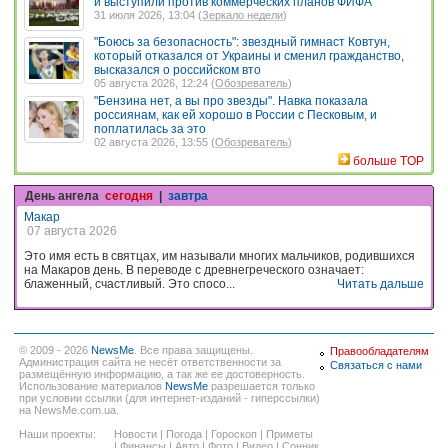
и выступили против коммерческих планов ФИФА
31 июля 2026, 13:04 (
Зеркало недели
)
"Боюсь за безопасность": звездный гимнаст Ковтун,
который отказался от Украины и сменил гражданство,
высказался о российском вто
05 августа 2026, 12:24 (
Обозреватель
)
"Бензина нет, а вы про звезды". Навка показала
россиянам, как ей хорошо в России с Песковым, и
поплатилась за это
02 августа 2026, 13:55 (
Обозреватель
)
больше TOP
День ангела
сегодня
|
завтра
Макар
07 августа 2026
Это имя есть в святцах, им называли многих мальчиков, родившихся
на Макаров день. В переводе с древнегреческого означает:
блаженный, счастливый. Это спосо...
Читать дальше
© 2009 - 2026
NewsMe
. Все права защищены.
Правообладателям
Администрация сайта не несёт ответственности за
Связаться с нами
размещённую информацию, а так же ее достоверность.
Использование материалов
NewsMe
разрешается только
при условии ссылки (для интернет-изданий - гиперссылки)
на NewsMe.com.ua.
Наши проекты:
Новости
|
Погода
|
Гороскоп
|
Приметы
|
Финансы
|
Авто
|
Фото
|
Видео
|
Сонник