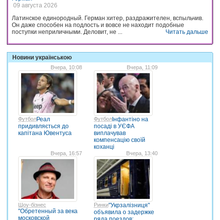
09 августа 2026
Латинское единородный. Герман хитер, раздражителен, вспыльчив.
Он даже способен на подлость и вовсе не находит подобные
поступки неприличными. Деловит, не ...
Читать дальше
Новини українською
Вчера, 10:08
Вчера, 11:09
Футбол
Реал
Футбол
Інфантіно на
придивляється до
посаді в УЄФА
капітана Ювентуса
виплачував
компенсацію своїй
коханці
Вчера, 16:57
Вчера, 13:40
Шоу-бізнес
Ринки
"Укрзалізниця"
"Обретенный за века
объявила о задержке
московской
ряда поездов: