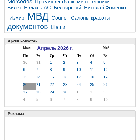
Mercedes
Проминвестбанк
мент
клиники
Билет
Евлах
JAC
Белоярский
Николай Фоменко
МВД
Измир
Courier
Салоны красоты
документов
Шаши
Архив новостей
Март
Апрель 2026 г.
Май
Пн
Вт
Ср
Чт
Пт
Сб
Вс
30
31
1
2
3
4
5
6
7
8
9
10
11
12
13
14
15
16
17
18
19
20
21
22
23
24
25
26
27
28
29
30
1
2
3
4
5
6
7
8
9
10
Реклама