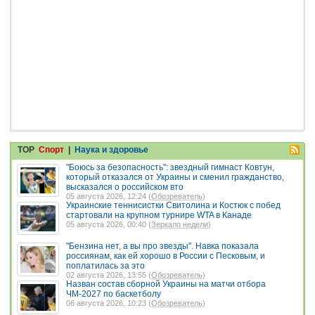
TOP
Спорт
|
Наука и здоровье
"Боюсь за безопасность": звездный гимнаст Ковтун,
который отказался от Украины и сменил гражданство,
высказался о российском вто
05 августа 2026, 12:24 (
Обозреватель
)
Украинские теннисистки Свитолина и Костюк с побед
стартовали на крупном турнире WTA в Канаде
05 августа 2026, 00:40 (
Зеркало недели
)
"Бензина нет, а вы про звезды". Навка показала
россиянам, как ей хорошо в России с Песковым, и
поплатилась за это
02 августа 2026, 13:55 (
Обозреватель
)
Назван состав сборной Украины на матчи отбора
ЧМ-2027 по баскетболу
06 августа 2026, 10:23 (
Обозреватель
)