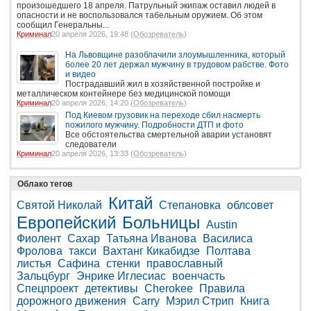
произошедшего 18 апреля. Патрульный экипаж оставил людей в
опасности и не воспользовался табельным оружием. Об этом
сообщил Генеральны...
Криминал
20 апреля 2026, 19:48 (
Обозреватель
)
На Львовщине разоблачили злоумышленника, который
более 20 лет держал мужчину в трудовом рабстве. Фото
и видео
Пострадавший жил в хозяйственной постройке и
металлическом контейнере без медицинской помощи
Криминал
20 апреля 2026, 14:20 (
Обозреватель
)
Под Киевом грузовик на переходе сбил насмерть
пожилого мужчину. Подробности ДТП и фото
Все обстоятельства смертельной аварии установят
следователи
Криминал
20 апреля 2026, 13:33 (
Обозреватель
)
Облако тегов
Китай
Святой Николай
Степановка
облсовет
Европейский
Больницы
Austin
Фиолент
Сахар
Татьяна Иванова
Василиса
Фролова
такси
Вахтанг Кикабидзе
Полтава
листья
Сафина
стенки
православный
Зальцбург
Энрике Иглесиас
военчасть
Спецпроект
детективы
Cherokee
Правила
дорожного движения
Carry
Мэрил Стрип
Книга