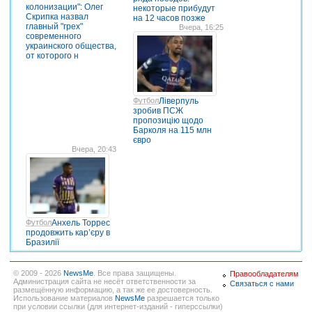
колонизации": Олег
некоторые прибудут
Скрипка назвал
на 12 часов позже
главный "грех"
Вчера, 16:25
современного
украинского общества,
от которого н
Футбол
Ліверпуль
зробив ПСЖ
пропозицію щодо
Барколя на 115 млн
євро
Вчера, 20:43
Футбол
Анхель Торрес
продовжить кар’єру в
Бразилії
© 2009 - 2026
NewsMe
. Все права защищены.
Правообладателям
Администрация сайта не несёт ответственности за
Связаться с нами
размещённую информацию, а так же ее достоверность.
Использование материалов
NewsMe
разрешается только
при условии ссылки (для интернет-изданий - гиперссылки)