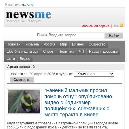
Язык:
рус
укр
eng
Воскресенье, 09 Август
|
Мобильная версия
RSS
Поиск
Новости
Украина
Россия
Мир
Бизнес
Общество
Шоу-биз и культура
Спорт
Политика
ЧП
Наука и здоровье
Фото
Видео
Архив новостей
новости за:
20 апреля 2026
в рубрике:
"Раненый мальчик просил
помочь отцу": опубликовано
видео с бодикамер
полицейских, сбежавших с
места теракта в Киеве
Двум сотрудникам Управления патрульной полиции в городе Киеве
сообщили о подозрении из-за их действий во время теракта,