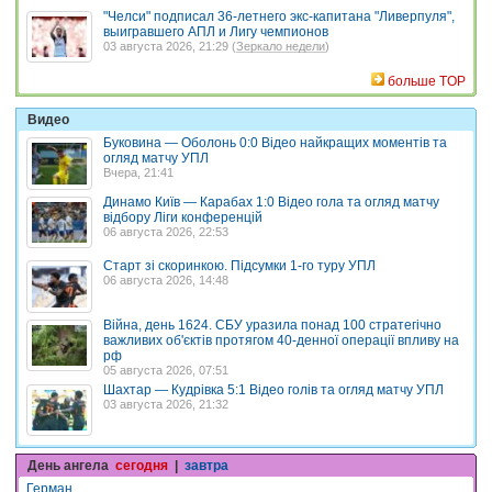
"Челси" подписал 36-летнего экс-капитана "Ливерпуля",
выигравшего АПЛ и Лигу чемпионов
03 августа 2026, 21:29 (
Зеркало недели
)
больше TOP
Видео
Буковина — Оболонь 0:0 Відео найкращих моментів та
огляд матчу УПЛ
Вчера, 21:41
Динамо Київ — Карабах 1:0 Відео гола та огляд матчу
відбору Ліги конференцій
06 августа 2026, 22:53
Старт зі скоринкою. Підсумки 1-го туру УПЛ
06 августа 2026, 14:48
Війна, день 1624. СБУ уразила понад 100 стратегічно
важливих об'єктів протягом 40-денної операції впливу на
рф
05 августа 2026, 07:51
Шахтар — Кудрівка 5:1 Відео голів та огляд матчу УПЛ
03 августа 2026, 21:32
День ангела
сегодня
|
завтра
Герман