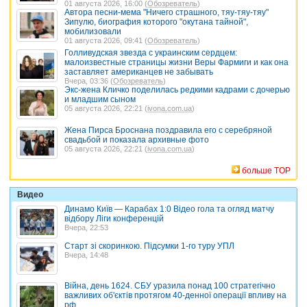
01 августа 2026, 16:00 (
Обозреватель
)
Автора песни-мема "Ничего страшного, тяу-тяу-тяу"
Зипулю, биография которого "окутана тайной",
мобилизовали
01 августа 2026, 09:41 (
Обозреватель
)
Голливудская звезда с украинским сердцем:
малоизвестные страницы жизни Веры Фармиги и как она
заставляет американцев не забывать
Вчера, 03:36 (
Обозреватель
)
Экс-жена Кличко поделилась редкими кадрами с дочерью
и младшим сыном
05 августа 2026, 22:21 (
ivona.com.ua
)
Жена Пирса Броснана поздравила его с серебряной
свадьбой и показала архивные фото
05 августа 2026, 22:21 (
ivona.com.ua
)
больше TOP
Видео
Динамо Київ — Карабах 1:0 Відео гола та огляд матчу
відбору Ліги конференцій
Вчера, 22:53
Старт зі скоринкою. Підсумки 1-го туру УПЛ
Вчера, 14:48
Війна, день 1624. СБУ уразила понад 100 стратегічно
важливих об'єктів протягом 40-денної операції впливу на
рф