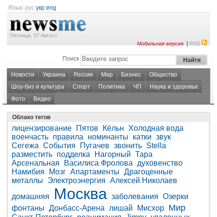
Язык:
рус
укр
eng
Пятница, 07 Август
|
Мобильная версия
RSS
Поиск
Новости
Украина
Россия
Мир
Бизнес
Общество
Шоу-биз и культура
Спорт
Политика
ЧП
Наука и здоровье
Фото
Видео
Облако тегов
лицензирование
Пятов
Кёльн
Холодная вода
военчасть
правила
номинанты
катки
звук
Сегежа
События
Пугачев
звонить
Stella
разместить
подделка
Нагорный
Тара
Арсенальная
Василиса Фролова
духовенство
Намибия
Мозг
Апартаменты
Драгоценные
металлы
Электроэнергия
Алексей Николаев
Москва
домашняя
заболевания
Озерки
Мир
фонтаны
Донбасс-Арена
лишай
Мисхор