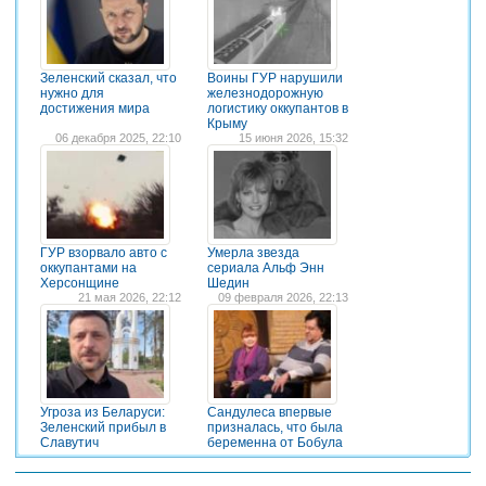
Зеленский сказал, что
Воины ГУР нарушили
нужно для
железнодорожную
достижения мира
логистику оккупантов в
Крыму
06 декабря 2025, 22:10
15 июня 2026, 15:32
ГУР взорвало авто с
Умерла звезда
оккупантами на
сериала Альф Энн
Херсонщине
Шедин
21 мая 2026, 22:12
09 февраля 2026, 22:13
Угроза из Беларуси:
Сандулеса впервые
Зеленский прибыл в
призналась, что была
Славутич
беременна от Бобула