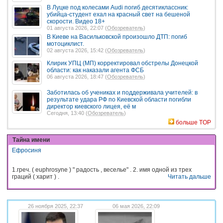
В Луцке под колесами Audi погиб десятиклассник:
убийца-студент ехал на красный свет на бешеной
скорости. Видео 18+
01 августа 2026, 22:07 (
Обозреватель
)
В Киеве на Васильковской произошло ДТП: погиб
мотоциклист.
02 августа 2026, 15:42 (
Обозреватель
)
Клирик УПЦ (МП) корректировал обстрелы Донецкой
области: как наказали агента ФСБ
06 августа 2026, 18:47 (
Обозреватель
)
Заботилась об учениках и поддерживала учителей: в
результате удара РФ по Киевской области погибли
директор киевского лицея, её м
Сегодня, 13:40 (
Обозреватель
)
больше TOP
Тайна имени
Ефросиня
1.греч. ( euphrosyne ) " радость , веселье" . 2. имя одной из трех
граций ( харит ) .
Читать дальше
26 ноября 2025, 22:37
06 мая 2026, 22:09