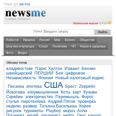
Язык:
рус
укр
eng
Суббота, 08 Август
|
Мобильная версия
RSS
Поиск
Новости
Украина
Россия
Мир
Бизнес
Общество
Шоу-биз и культура
Спорт
Политика
ЧП
Наука и здоровье
Фото
Видео
Облако тегов
владивостоке
Пэрис Хилтон
Измаил
Бензин
швейцарский
ПЕРШИЙ
Бея
цифровое
Независимость
Япония
Новый налоговый кодекс
США
Писанка
ипотека
Брест
Zeppelin
Йокогама
злоумышленник
Коты
карт
Кузьма
Скрябин
электричество
Перемышль
Форос
стулья
пиротехника
Андрей Пятов
проверка
неделю
размер
Татьяна Васильева
Корея
рисунок
турникеты
Playboy
мороз
Алла
Пугачева
лицей
альпинист
нефть
Гент
канаду