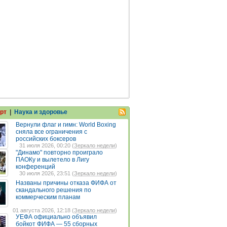
рт
|
Наука и здоровье
Вернули флаг и гимн: World Boxing
сняла все ограничения с
российских боксеров
31 июля 2026, 00:20 (
Зеркало недели
)
"Динамо" повторно проиграло
ПАОКу и вылетело в Лигу
конференций
30 июля 2026, 23:51 (
Зеркало недели
)
Названы причины отказа ФИФА от
скандального решения по
коммерческим планам
01 августа 2026, 12:18 (
Зеркало недели
)
УЕФА официально объявил
бойкот ФИФА — 55 сборных