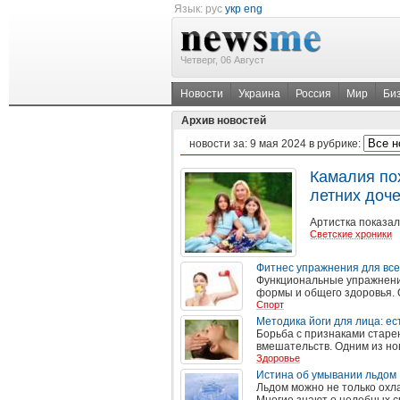
Язык:
рус
укр
eng
Четверг, 06 Август
Новости
Украина
Россия
Мир
Би
Архив новостей
новости за:
9 мая 2024
в рубрике:
Камалия по
летних доч
Артистка показал
Светские хроники
Фитнес упражнения для всег
Функциональные упражнени
формы и общего здоровья. О
Спорт
Методика йоги для лица: е
Борьба с признаками старе
вмешательств. Одним из но
Здоровье
Истина об умывании льдом
Льдом можно не только охла