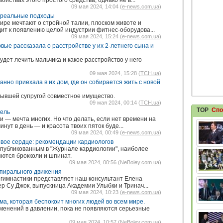
йствах этого простого средства, однако не в...
09 мая 2024, 14:04 (
e-news.com.ua
)
: реальные подходы
ире мечтают о стройной талии, плоском животе и
дит к появлению целой индустрии фитнес-оборудова...
09 мая 2024, 15:24 (
e-news.com.ua
)
ые рассказала о расстройстве у их 2-летнего сына и
удет лечить мальчика и какое расстройство у него
09 мая 2024, 15:28 (
ТСН.ua
)
нно приехала в их дом, где он собирается жить с новой
ывшей супругой совместное имущество.
09 мая 2024, 00:14 (
ТСН.ua
)
TOP
Спо
цель
 — мечта многих. Но что делать, если нет времени на
инут в день — и красота твоих пяток буде...
09 мая 2024, 00:49 (
e-news.com.ua
)
вое сердце: рекомендации кардиологов
публикованным в "Журнале кардиологии", наиболее
ются брокколи и шпинат.
09 мая 2024, 00:56 (
NeBoley.com.ua
)
 спирального движения
-гимнастики представляет наш консультант Елена
ер Су Джок, выпускница Академии Улыбки и Тринач...
09 мая 2024, 10:23 (
e-news.com.ua
)
ма, которая беспокоит многих людей во всем мире.
менений в давлении, пока не появляются серьезные
09 мая 2024, 10:57 (
NeBoley.com.ua
)