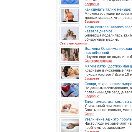
Многие знают о целебных сво
Здоровье
Как сделать талию меньше
Множество людей во всем м
крепких мышцах, что приво
Здоровье
Жена Виктора Павлика вперв
назвала диагноз
Блогерша поделилась, как б
обнаружили медики.
Светские хроники
Экс-жена Остапчука неожида
возлюбленной
Шоумен еще не поделил с б
Светские хроники
Мягкие пятки: достижимая 
Красивые и ухоженные пятки
поход к мастеру? Всего 10 м
Здоровье
Овощи, сохраняющие здоро
По данным исследования, о
полезными для сердца явля
Здоровье
Твист гимнастика: секреты
Уникальный комплекс твист
Богатыренко, санолог, маст
Спорт
Увеличение АД - это пробле
Часто люди не замечают из
проблемы со здоровьем
Здоровье