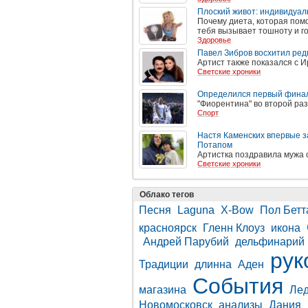
Плоский живот: индивидуа
Почему диета, которая помо
тебя вызывает тошноту и го
Здоровье
Павел Зибров восхитил ред
Артист также показался с 
Светские хроники
Определился первый финал
"Фиорентина" во второй ра
Спорт
Настя Каменских впервые з
Потапом
Артистка поздравила мужа 
Светские хроники
Облако тегов
Песня
Laguna
X-Bow
Пол Бетт
красноярск
Гленн Клоуз
икона
Андрей Парубий
дельфинарий
рук
Традиции
длинна
Аден
События
магазина
Ле
Новомосковск
анализы
Дания