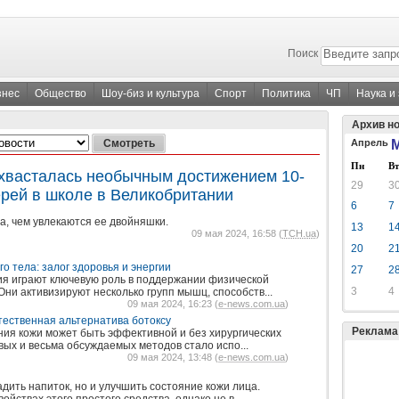
Поиск
знес
Общество
Шоу-биз и культура
Спорт
Политика
ЧП
Наука и
Архив н
Апрель
М
Пн
Вт
хвасталась необычным достижением 10-
29
3
ерей в школе в Великобритании
6
7
а, чем увлекаются ее двойняшки.
13
1
09 мая 2024, 16:58 (
ТСН.ua
)
20
2
о тела: залог здоровья и энергии
27
2
я играют ключевую роль в поддержании физической
3
4
ни активизируют несколько групп мышц, способств...
09 мая 2024, 16:23 (
e-news.com.ua
)
стественная альтернатива ботоксу
Реклама
ния кожи может быть эффективной и без хирургических
вых и весьма обсуждаемых методов стало испо...
09 мая 2024, 13:48 (
e-news.com.ua
)
дить напиток, но и улучшить состояние кожи лица.