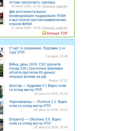
готовы пропускать турниры
30 июля 2026, 21:00 (
Зеркало недели
)
Две континентальные
конфедерации поддержали УЕФА
и выступили против коммерческих
планов ФИФА
31 июля 2026, 13:04 (
Зеркало недели
)
больше TOP
Старт зі скоринкою. Підсумки 1-го
туру УПЛ
Сегодня, 14:48
Війна, день 1624. СБУ уразила
понад 100 стратегічно важливих
об'єктів протягом 40-денної
операції впливу на рф
Вчера, 07:51
Шахтар — Кудрівка 5:1 Відео голів
та огляд матчу УПЛ
03 августа 2026, 21:32
Чорноморець — Полісся 1:2. Відео
голів та огляд матчу УПЛ
02 августа 2026, 19:12
Епіцентр — Оболонь 3:0. Відео
голів та огляд матчу УПЛ
02 августа 2026, 18:46