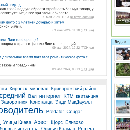
льный подход
гла твоей подруге обрести стройность без мук голода, у
ловокружение, а вес при этом набираетс...
09 мая 2024, 11:03 (
e-news.com.ua
)
ким фото с 27-летней дочерью и зятем
Ириной Билык.
09 мая 2024, 11:18 (
ТСН.ua
)
ист Лиги конференций
Видео
з подряд сыграет в финале Лиги конференций.
09 мая 2024, 12:22 (
ТСН.ua
)
а длительное время показала романтическое фото с
с важным праздником.
09 мая 2024, 00:13 (
ТСН.ua
)
ани
Кировск
мировая
Криворожский район
средний
интернет
Вал
KTM
квитанция
Заворотнюк
Констанца
Энди МакДауэлл
оводитель
Predator
Cougar
Арест
д
Улицы Киева
Щорс
Елизово
боевые искусства
Оливия Колман
Primera