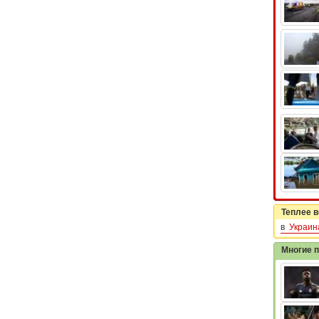
Теплее в
в
Украин
Многие 