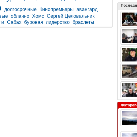
о
Последн
долгосрочные
Кинопремьеры
авангард
вые
облачно
Хомс
Сергей Целовальник
ги
Сабах
буровая
лидерство
браслеты
Фотореп