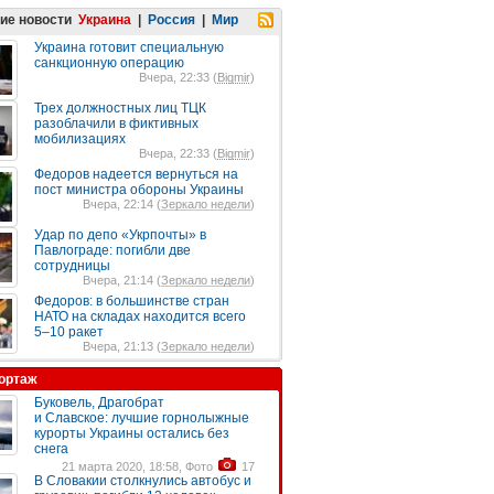
ие новости
Украина
|
Россия
|
Мир
Украина готовит специальную
санкционную операцию
Вчера, 22:33 (
Bigmir
)
Трех должностных лиц ТЦК
разоблачили в фиктивных
мобилизациях
Вчера, 22:33 (
Bigmir
)
Федоров надеется вернуться на
пост министра обороны Украины
Вчера, 22:14 (
Зеркало недели
)
Удар по депо «Укрпочты» в
Павлограде: погибли две
сотрудницы
Вчера, 21:14 (
Зеркало недели
)
Федоров: в большинстве стран
НАТО на складах находится всего
5–10 ракет
Вчера, 21:13 (
Зеркало недели
)
ортаж
Буковель, Драгобрат
и Славское: лучшие горнолыжные
курорты Украины остались без
снега
21 марта 2020, 18:58, Фото
17
В Словакии столкнулись автобус и