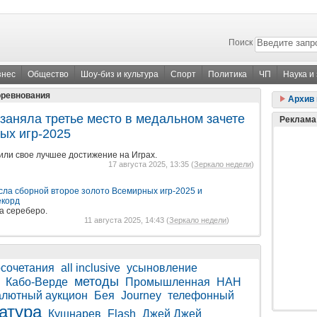
Поиск
знес
Общество
Шоу-биз и культура
Спорт
Политика
ЧП
Наука и
оревнования
Архив 
заняла третье место в медальном зачете
Реклама
ых игр-2025
или свое лучшее достижение на Играх.
17 августа 2025, 13:35 (
Зеркало недели
)
сла сборной второе золото Всемирных игр-2025 и
екорд
а сереберо.
11 августа 2025, 14:43 (
Зеркало недели
)
сочетания
all inclusive
усыновление
методы
Кабо-Верде
Промышленная
НАН
лютный аукцион
Бея
Journey
телефонный
атура
Кушнарев
Flash
Джей Джей