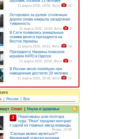
грузовик, погибли 13 человек
21 марта 2020, 18:56, Фото
21
Осторожно за рулем: столичные
дороги снова накрыла загадочная
туманность
21 марта 2020, 18:54, Фото
8
В Сети появились уникальные
снимки визита президента на
Восток Украины
21 марта 2020, 18:53, Фото
14
Президенту Украины показали
корабли НАТО в Одессе
21 марта 2020, 18:50, Фото
9
В России число погибших при
наводнении достигло 20 человек
21 марта 2020, 18:48, Фото
12
сего
а
|
Россия
|
Все
пишут
Спорт
|
Наука и здоровье
Переговоры шли полтора
2
года: "Реал" продлил контракт
с одной из главных звезд команды
Вчера, 23:48
"Сколько можно мучиться?"
Милевский ответил игрокам