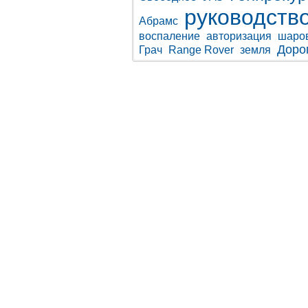
руководств
Абрамс
воспаление
авторизация
шаро
Доро
Грач
Range Rover
земля