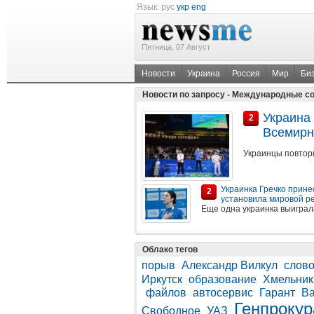
Язык:
рус
укр
eng
Пятница, 07 Август
Новости
Украина
Россия
Мир
Би
Новости по запросу - Международные с
Украина 
2
Всемирн
Украинцы повтор
Украинка Гречко прине
2
установила мировой р
Еще одна украинка выиграл
Облако тегов
порыв
Александр Вилкул
слово
Иркутск
образование
Хмельник
файлов
автосервис
Гарант
Ва
Генпрокур
Свободное
УАЗ