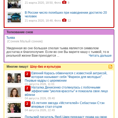
21 марта 2020, 18:50, Фото
9
В России число погибших при наводнении достигло 20
человек
21 марта 2020, 18:48, Фото
12
Толкование снов
Тыква
(Сонник Малый сонник)
Увиденная во сне большая спелая тыква является символом
достатка и благополучия. Если во сне Вы варите кашу с тыквой, то в
реальной жизни Вам приходится ...
Читать дальше
Многие пишут
Шоу-биз и культура
Евгений Карась обвенчался с известной актрисой,
2
которая называет себя "Фарион для молодых".
Первые кадры с церемонии
01 августа 2026, 11:01
Наталка Денисенко столкнулась с побочными
2
эффектами "уколов красоты" и показала свое лицо
вблизи
04 августа 2026, 09:40
43-летняя звезда «Мстителей» Себастиан Стэн
2
впервые стал отцом
04 августа 2026, 22:49
Польский писатель Якуб Цвек передаст права на свою