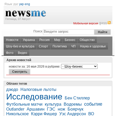
Язык:
рус
укр
eng
Пятница, 07 Август
|
Мобильная версия
RSS
Поиск
Новости
Украина
Россия
Мир
Бизнес
Общество
Шоу-биз и культура
Спорт
Политика
ЧП
Наука и здоровье
Фото
Видео
Архив новостей
новости за:
16 мая 2026
в рубрике:
Облако тегов
дзюдо
Налоговые льготы
Исследование
Бен Стиллер
событие
Футбольные матчи
культура
Водоемы
Outlander
Аршавин
ГЭС
нож
Боярчук
Никольское
Кэрри Фишер
Уэс Андерсон
ВО