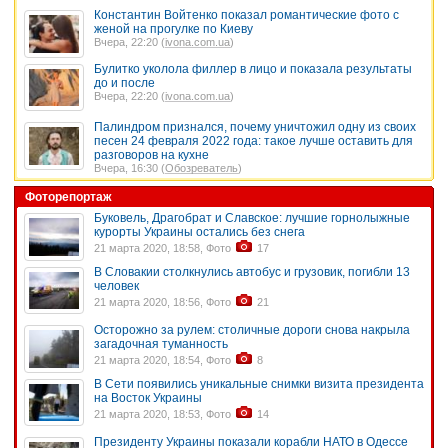
Константин Войтенко показал романтические фото с
женой на прогулке по Киеву
Вчера, 22:20 (
ivona.com.ua
)
Булитко уколола филлер в лицо и показала результаты
до и после
Вчера, 22:20 (
ivona.com.ua
)
Палиндром признался, почему уничтожил одну из своих
песен 24 февраля 2022 года: такое лучше оставить для
разговоров на кухне
Вчера, 16:30 (
Обозреватель
)
Фоторепортаж
Буковель, Драгобрат и Славское: лучшие горнолыжные
курорты Украины остались без снега
21 марта 2020, 18:58, Фото
17
В Словакии столкнулись автобус и грузовик, погибли 13
человек
21 марта 2020, 18:56, Фото
21
Осторожно за рулем: столичные дороги снова накрыла
загадочная туманность
21 марта 2020, 18:54, Фото
8
В Сети появились уникальные снимки визита президента
на Восток Украины
21 марта 2020, 18:53, Фото
14
Президенту Украины показали корабли НАТО в Одессе