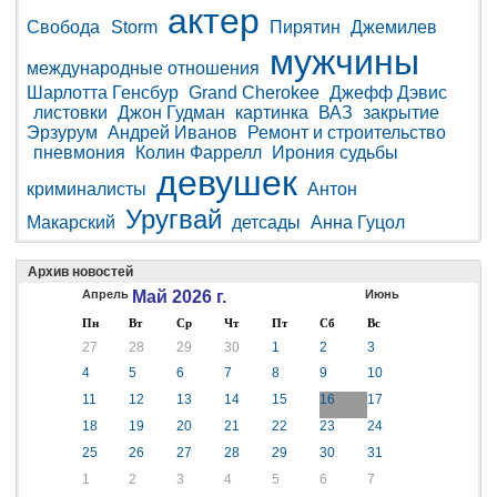
актер
Свобода
Storm
Пирятин
Джемилев
мужчины
международные отношения
Шарлотта Генсбур
Grand Cherokee
Джефф Дэвис
листовки
Джон Гудман
картинка
ВАЗ
закрытие
Эрзурум
Андрей Иванов
Ремонт и строительство
пневмония
Колин Фаррелл
Ирония судьбы
девушек
криминалисты
Антон
Уругвай
Макарский
детсады
Анна Гуцол
Архив новостей
Апрель
Май 2026 г.
Июнь
Пн
Вт
Ср
Чт
Пт
Сб
Вс
27
28
29
30
1
2
3
4
5
6
7
8
9
10
11
12
13
14
15
16
17
18
19
20
21
22
23
24
25
26
27
28
29
30
31
1
2
3
4
5
6
7