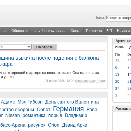
Поиск
знес
Общество
Шоу-биз и культура
Спорт
Политика
ЧП
Наука и
Архив н
Июнь
И
Пн
Вт
нщина выжила после падения с балкона
29
3
ожара
6
7
ась в горящей квартире на шестом этаже. Она вылезла за
13
1
и упала.
01 июля 2026, 12:04 (
Корреспондент.net
)
20
2
27
2
3
4
 Адамс
Мэл Гибсон
День святого Валентина
Германия
Реклама
ерство обороны
Сопот
Рава-
er
Nissan
романтика
порыв
Владимир
басс-Арена
рисунок
Orion
Дэвид Аркетт