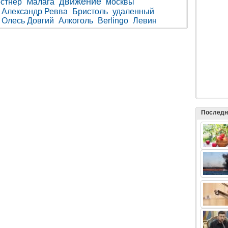
движение
остнер
Малага
москвы
Александр Ревва
Бристоль
удаленный
Олесь Довгий
Алкоголь
Berlingo
Левин
Последн