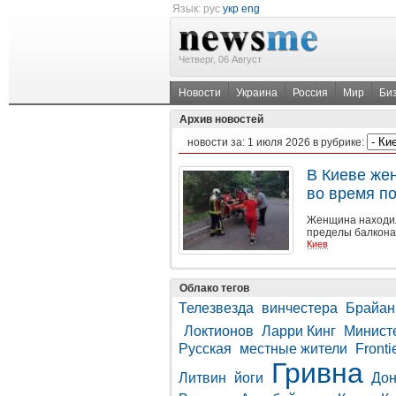
Язык:
рус
укр
eng
Четверг, 06 Август
Новости
Украина
Россия
Мир
Би
Архив новостей
новости за:
1 июля 2026
в рубрике:
В Киеве же
во время п
Женщина находил
пределы балкона 
Киев
Облако тегов
Телезвезда
винчестера
Брайан
Локтионов
Ларри Кинг
Минист
Русская
местные жители
Fronti
Гривна
Литвин
йоги
Дон