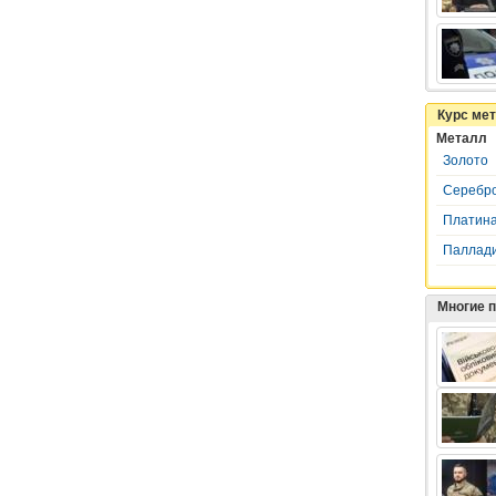
Курс ме
Металл
Золото
Серебр
Платин
Паллад
Многие 