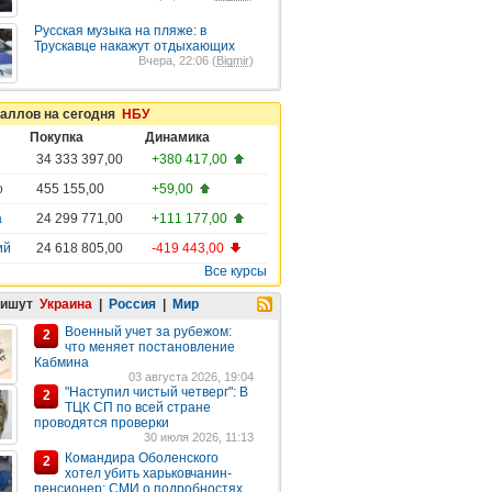
Русская музыка на пляже: в
Трускавце накажут отдыхающих
Вчера, 22:06 (
Bigmir
)
таллов на сегодня
НБУ
Покупка
Динамика
34 333 397,00
+380 417,00
о
455 155,00
+59,00
а
24 299 771,00
+111 177,00
ий
24 618 805,00
-419 443,00
Все курсы
пишут
Украина
|
Россия
|
Мир
Военный учет за рубежом:
2
что меняет постановление
Кабмина
03 августа 2026, 19:04
"Наступил чистый четверг": В
2
ТЦК СП по всей стране
проводятся проверки
30 июля 2026, 11:13
Командира Оболенского
2
хотел убить харьковчанин-
пенсионер: СМИ о подробностях