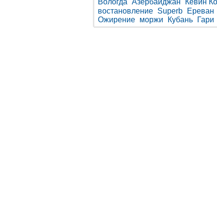
Вологда
Азербайджан
Кевин К
востановление
Superb
Ереван
Ожирение
моржи
Кубань
Гари