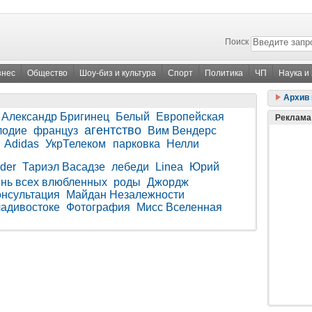
Поиск
знес
Общество
Шоу-биз и культура
Спорт
Политика
ЧП
Наука и
Архив 
Александр Бригинец
Белый
Европейская
Реклама
агентство
лодие
француз
Вим Вендерс
Adidas
УкрТелеком
парковка
Нелли
nder
Тариэл Васадзе
лебеди
Linea
Юрий
нь всех влюбленных
роды
Джордж
онсультация
Майдан Незалежности
ладивостоке
Фотография
Мисс Вселенная