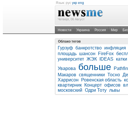
Язык:
рус
укр
eng
Четверг, 06 Август
Новости
Украина
Россия
Мир
Би
Облако тегов
Гурзуф
банкротство
инфляция
площадь
шансон
FireFox
бесп
университет
ЖЭК
IDEAS
катки
больше
Уварова
Pathfi
Макаров
священники
Тосно
Де
Харрисон
Ровенская область
к
квартирник
Концерт
офисов
в
московский
Одри Тоту
львы