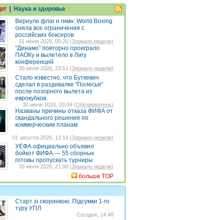
рт
|
Наука и здоровье
Вернули флаг и гимн: World Boxing
сняла все ограничения с
российских боксеров
31 июля 2026, 00:20 (
Зеркало недели
)
"Динамо" повторно проиграло
ПАОКу и вылетело в Лигу
конференций
30 июля 2026, 23:51 (
Зеркало недели
)
Стало известно, что Буткевич
сделал в раздевалке "Полесья"
после позорного вылета из
еврокубков.
30 июля 2026, 20:04 (
Обозреватель
)
Названы причины отказа ФИФА от
скандального решения по
коммерческим планам
01 августа 2026, 12:18 (
Зеркало недели
)
УЕФА официально объявил
бойкот ФИФА — 55 сборных
готовы пропускать турниры
30 июля 2026, 21:00 (
Зеркало недели
)
больше TOP
Старт зі скоринкою. Підсумки 1-го
туру УПЛ
Сегодня, 14:48