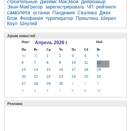
строительные
Джеймс МакЭвой
Диярбакыр
Эван МакГрегор
зарегистрировать
ЧП
рейтинги
самолета
останки
Пандемия
Свалява
Джек
Блэк
Феофания
туроператор
Приштина
Шерил
Коул
Шяуляй
Архив новостей
Март
Апрель 2026 г.
Май
Пн
Вт
Ср
Чт
Пт
Сб
Вс
30
31
1
2
3
4
5
6
7
8
9
10
11
12
13
14
15
16
17
18
19
20
21
22
23
24
25
26
27
28
29
30
1
2
3
4
5
6
7
8
9
10
Реклама