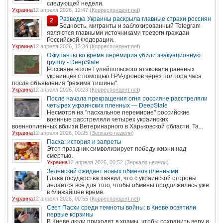
следующей недели.
Украина
12 апреля 2026, 12:47 (
Корреспондент.net
)
Разведка Украины раскрыла главные страхи россиян
2
Бедность, мигранты и заблокированный Telegram
являются главными источниками тревоги граждан
Российской Федерации.
Украина
12 апреля 2026, 13:34 (
Корреспондент.net
)
Оккупанты во время перемирия убили эвакуационную
группу - DeepState
Россияне возле Гуляйпольского атаковали раненых
украинцев с помощью FPV-дронов через полтора часа
после объявления "режима тишины".
Украина
12 апреля 2026, 00:23 (
Корреспондент.net
)
После начала прекращения огня россияне расстреляли
четырех украинских пленных — DeepState
Несмотря на "пасхальное перемирие" российские
военные расстреляли четырех украинских
военнопленных вблизи Ветеринарного в Харьковской области. Та...
Украина
12 апреля 2026, 00:25 (
Зеркало недели
)
Пасха: история и запреты
Этот праздник символизирует победу жизни над
смертью.
Украина
12 апреля 2026, 00:52 (
Зеркало недели
)
Зеленский ожидает новых обменов пленными
Глава государства заявил, что с украинской стороны
делается всё для того, чтобы обмены продолжились уже
в ближайшее время.
Украина
12 апреля 2026, 00:55 (
Корреспондент.net
)
Свет Пасхи среди темноты войны: в Киеве освятили
первые корзины
В Киеве люди приходят в храмы, чтобы сохранить веру и