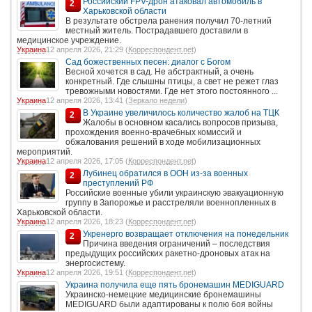
Российский FPV-дрон атаковал автомобиль в
2
Харьковской области
В результате обстрела ранения получил 70-летний
местный житель. Пострадавшего доставили в
медицинское учреждение.
Украина
12 апреля 2026, 21:29 (
Корреспондент.net
)
Сад божественных песен: диалог с Богом
Весной хочется в сад. Не абстрактный, а очень
конкретный. Где слышны птицы, а свет не режет глаз
тревожными новостями. Где нет этого постоянного ...
Украина
12 апреля 2026, 13:41 (
Зеркало недели
)
В Украине увеличилось количество жалоб на ТЦК
2
Жалобы в основном касались вопросов призыва,
прохождения военно-врачебных комиссий и
обжалования решений в ходе мобилизационных
мероприятий.
Украина
12 апреля 2026, 17:05 (
Корреспондент.net
)
Лубинец обратился в ООН из-за военных
2
преступлений РФ
Российские военные убили украинскую эвакуационную
группу в Запорожье и расстреляли военнопленных в
Харьковской области.
Украина
12 апреля 2026, 18:23 (
Корреспондент.net
)
Укренерго возвращает отключения на понедельник
2
Причина введения ограничений – последствия
предыдущих российских ракетно-дроновых атак на
энергосистему.
Украина
12 апреля 2026, 19:51 (
Корреспондент.net
)
Украина получила еще пять бронемашин MEDIGUARD
Украинско-немецкие медицинские бронемашины
MEDIGUARD были адаптированы к полю боя войны