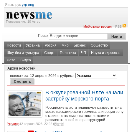
Язык:
рус
укр
eng
Понедельник, 10 Август
|
Мобильная версия
RSS
Поиск
Новости
Украина
Россия
Мир
Бизнес
Общество
Шоу-биз и культура
Спорт
Политика
ЧП
Наука и здоровье
Фото
Видео
Архив новостей
новости за:
12 апреля 2026
в рубрике:
В оккупированной Ялте начали
застройку морского порта
Российские власти планируют разместить на
месте пассажирского терминала игровую зону
с казино, отелями, спа-комплексами и
развлекательной инфраструктурой.
Украина
12 апреля 2026, 22:22 (
Bigmir
)