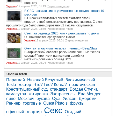
надежду.
Украина
12 апреля 2026, 01:19 (
Зеркало недели
)
В СБС назвали число уничтоженных оккупантов за 10
месяцев
В Силах беспилотных систем считают своей
приоритетной целью живую силу противника. С июня
прошлого года было ликвидировано 82 тысячи оккупантов.
Украина
12 апреля 2026, 03:59 (
Корреспондент.net
)
Светлая седмица 2026: что нужно делать по дням
Он начинается сразу после Пасхи.
Украина
12 апреля 2026, 05:01 (
Зеркало недели
)
Оккупанты казнили четырех пленных - DeepState
В Харьковской области российские военные "через
соседей" проникли на позиции одной из
механизированных бригад ВСУ.
Украина
12 апреля 2026, 05:04 (
Корреспондент.net
)
Облако тегов
Парагвай
Николай Безуглый
биохимический
Tesla
костер
Что? Где? Когда?
практическая
Конституционный суд
стандарт
Богдан Ступка
камасутра
котировка
Экстрасенсы
Ева Мендес
яйцо
Москвич
рукава
Оуэн Уилсон
Джереми
Реннер
торговые
Quest Pistols
фрукты
Секс
офисный
квартир
Осадчий