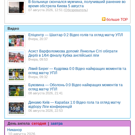
В больнице скончался мужчина, получивший ранение во
время обстрела Киева 5 августа
07 августа 2026, 12:51 (
Обозреватель
)
больше TOP
Видео
Епіцентр — Шахтар 0:2 Відео голів та огляд матчу УПЛ
Вчера, 20:37
Асист Варфоломєєва допоміг Лінкольн Сіті обіграти
Дербі в 1/64 фіналу Кубка англійської ліги
Вчера, 09:53
Лівий Берег — Кудрівка 0:0 Відео найкращих моментів та
огляд матчу УПЛ
Вчера, 09:32
Буковина — Оболонь 0:0 Відео найкращих моментів та
огляд матчу УПЛ
08 августа 2026, 21:41
Динамо Київ — Карабах 1:0 Відео гола та огляд матчу
відбору Ліги конференцій
06 августа 2026, 22:53
День ангела
сегодня
|
завтра
Никанор
10 августа 2026