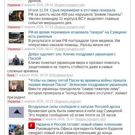
дронов.
Украина
12 апреля 2026, 05:41 (
Корреспондент.net
)
Итоги 11.04: Срыв перемирия и отставка генерала
РФ за шесть часов 469 раз нарушила "режим тишины";
Уволен командир 11 корпуса ВСУ. выделяет главные
события вчерашнего дня.
Украина
12 апреля 2026, 07:01 (
Корреспондент.net
)
РФ во время перемирия атаковала "скорую" на Сумщине:
есть раненые
В результате атаки РФ пострадали трое медиков. Им
оперативно оказали помощь. Угрозы жизни нет.
Украина
12 апреля 2026, 08:27 (
Корреспондент.net
)
Добро одолеет зло: Кличко поздравил украинцев с
Пасхой
Кличко пожелал украинцам мира и призвал помогать
защитникам и не терять стойкости даже в самые
сложные времена
Киев
12 апреля 2026, 09:28 (
Обозреватель
)
"Чтобы на смену пятой Пасхе во времена войны пришла
первая мирная Пасха": Зеленские поздравили украинцев
Вместе украинцы преодолели "самую тяжелую зиму",
которая проиграла и "холод бесславно отступил", заявил
президент.
Украина
12 апреля 2026, 10:25 (
Зеркало недели
)
Воздушные силы сообщили о запуске Россией дрона
Вражеская цель была замечена в небе над Сумщиной.
Это первое сообщение об атаке почти за 18 часов.
Украина
12 апреля 2026, 11:07 (
Корреспондент.net
)
Украина и Россия готовят новый обмен пленными
2
Руководитель Офиса президента Кирилл Буданов
ожидает новый этап обмена пленными до конца