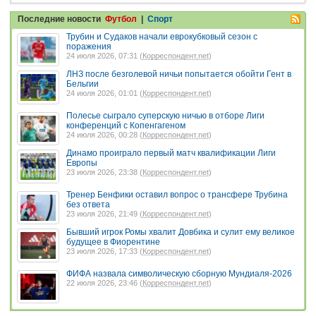
Последние новости
Футбол
|
Спорт
Трубин и Судаков начали еврокубковый сезон с
поражения
24 июля 2026, 07:31 (
Корреспондент.net
)
ЛНЗ после безголевой ничьи попытается обойти Гент в
Бельгии
24 июля 2026, 01:01 (
Корреспондент.net
)
Полесье сыграло суперскую ничью в отборе Лиги
конференций с Копенгагеном
24 июля 2026, 00:28 (
Корреспондент.net
)
Динамо проиграло первый матч квалификации Лиги
Европы
23 июля 2026, 23:38 (
Корреспондент.net
)
Тренер Бенфики оставил вопрос о трансфере Трубина
без ответа
23 июля 2026, 21:49 (
Корреспондент.net
)
Бывший игрок Ромы хвалит Довбика и сулит ему великое
будущее в Фиорентине
23 июля 2026, 17:33 (
Корреспондент.net
)
ФИФА назвала символическую сборную Мундиаля-2026
22 июля 2026, 23:46 (
Корреспондент.net
)