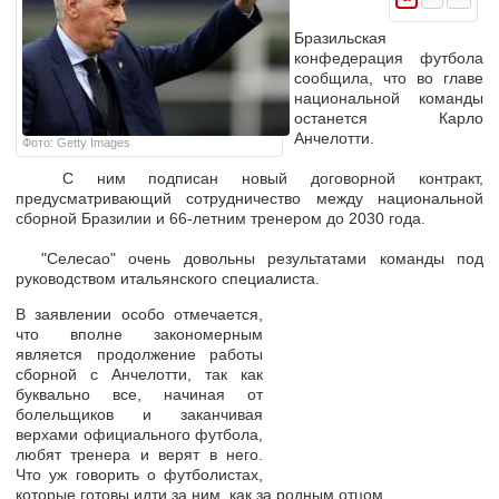
Бразильская
конфедерация футбола
сообщила, что во главе
национальной команды
останется Карло
Анчелотти.
Фото: Getty Images
С ним подписан новый договорной контракт,
предусматривающий сотрудничество между национальной
сборной Бразилии и 66-летним тренером до 2030 года.
"Селесао" очень довольны результатами команды под
руководством итальянского специалиста.
В заявлении особо отмечается,
что вполне закономерным
является продолжение работы
сборной с Анчелотти, так как
буквально все, начиная от
болельщиков и заканчивая
верхами официального футбола,
любят тренера и верят в него.
Что уж говорить о футболистах,
которые готовы идти за ним, как за родным отцом.