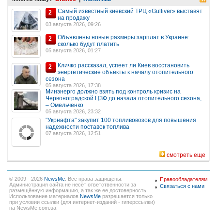
Самый известный киевский ТРЦ «Gulliver» выставят
2
на продажу
03 августа 2026, 09:26
Объявлены новые размеры зарплат в Украине:
2
сколько будут платить
05 августа 2026, 01:27
Кличко рассказал, успеет ли Киев восстановить
2
энергетические объекты к началу отопительного
сезона
05 августа 2026, 17:38
Минэнерго должно взять под контроль кризис на
Червоноградской ЦЗФ до начала отопительного сезона,
– Омельченко
05 августа 2026, 23:32
"Укрнафта" закупит 100 топливовозов для повышения
надежности поставок топлива
07 августа 2026, 12:51
смотреть еще
© 2009 - 2026
NewsMe
. Все права защищены.
Правообладателям
Администрация сайта не несёт ответственности за
Связаться с нами
размещённую информацию, а так же ее достоверность.
Использование материалов
NewsMe
разрешается только
при условии ссылки (для интернет-изданий - гиперссылки)
на NewsMe.com.ua.