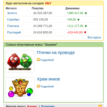
Курс металлов на сегодня
НБУ
Металл
Покупка
Динамика
Золото
34 333 397,00
+380 417,00
Серебро
455 155,00
+59,00
Платина
24 299 771,00
+111 177,00
Палладий
24 618 805,00
-419 443,00
Все курсы
Самые популярные игры: "Шарики"
Птички на проводе
Подробней
Храм инков
Подробней
Многие пишут
Бизнес
|
Политика