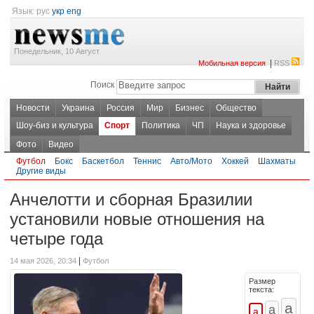
Язык:
рус
укр
eng
Понедельник, 10 Август
|
Мобильная версия
RSS
Поиск
Новости
Украина
Россия
Мир
Бизнес
Общество
Шоу-биз и культура
Спорт
Политика
ЧП
Наука и здоровье
Фото
Видео
Футбол
Бокс
Баскетбол
Теннис
Авто/Мото
Хоккей
Шахматы
Другие виды
Анчелотти и сборная Бразилии
установили новые отношения на
четыре года
|
14 мая 2026, 20:34
Футбол
Размер
текста: