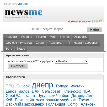
Язык:
рус
укр
eng
Воскресенье, 09 Август
|
Мобильная версия
RSS
Поиск
Новости
Украина
Россия
Мир
Бизнес
Общество
Шоу-биз и культура
Спорт
Политика
ЧП
Наука и здоровье
Фото
Видео
Архив новостей
новости за:
5 мая 2026
в рубрике:
Облако тегов
днепр
ТРЦ
Outlook
Толедо
мультик
Lanos
малое
DAF
Сельсовет
Плей-офф НБА
Great Wall
карат
Чугуевский район
Джаред Лето
Кейт Бекинсейл
электронные учебники
Тосно
Василий Пархоменко
Голландия
Combi
Алексей