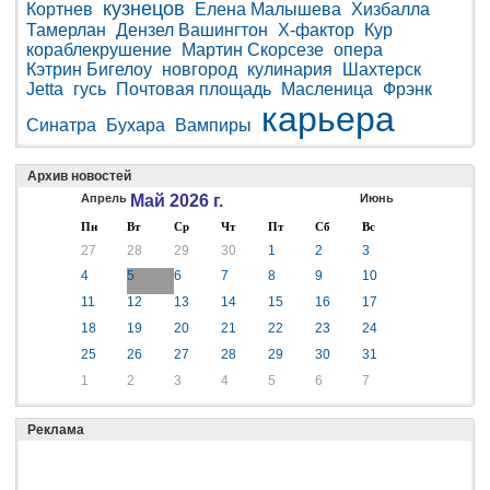
кузнецов
Кортнев
Елена Малышева
Хизбалла
Тамерлан
Дензел Вашингтон
Х-фактор
Кур
кораблекрушение
Мартин Скорсезе
опера
Кэтрин Бигелоу
новгород
кулинария
Шахтерск
Jetta
гусь
Почтовая площадь
Масленица
Фрэнк
карьера
Синатра
Бухара
Вампиры
Архив новостей
Апрель
Май 2026 г.
Июнь
Пн
Вт
Ср
Чт
Пт
Сб
Вс
27
28
29
30
1
2
3
4
5
6
7
8
9
10
11
12
13
14
15
16
17
18
19
20
21
22
23
24
25
26
27
28
29
30
31
1
2
3
4
5
6
7
Реклама