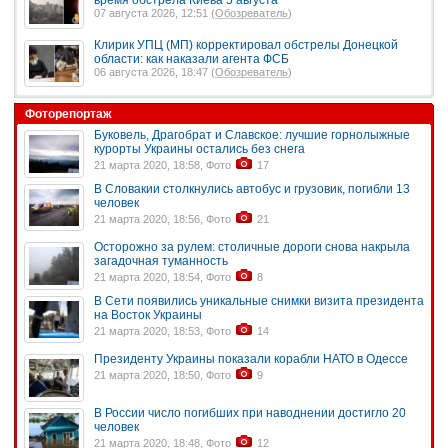
время обстрела Киева 5 августа
07 августа 2026, 12:51 (
Обозреватель
)
Клирик УПЦ (МП) корректировал обстрелы Донецкой
области: как наказали агента ФСБ
06 августа 2026, 18:47 (
Обозреватель
)
Фоторепортаж
Буковель, Драгобрат и Славское: лучшие горнолыжные
курорты Украины остались без снега
21 марта 2020, 18:58, Фото
17
В Словакии столкнулись автобус и грузовик, погибли 13
человек
21 марта 2020, 18:56, Фото
21
Осторожно за рулем: столичные дороги снова накрыла
загадочная туманность
21 марта 2020, 18:54, Фото
8
В Сети появились уникальные снимки визита президента
на Восток Украины
21 марта 2020, 18:53, Фото
14
Президенту Украины показали корабли НАТО в Одессе
21 марта 2020, 18:50, Фото
9
В России число погибших при наводнении достигло 20
человек
21 марта 2020, 18:48, Фото
12