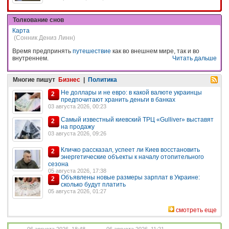
Толкование снов
Карта
(Сонник Дениз Линн)
Время предпринять
путешествие
как во внешнем мире, так и во
внутреннем.
Читать дальше
Многие пишут
Бизнес
|
Политика
Не доллары и не евро: в какой валюте украинцы
2
предпочитают хранить деньги в банках
03 августа 2026, 00:23
Самый известный киевский ТРЦ «Gulliver» выставят
2
на продажу
03 августа 2026, 09:26
Кличко рассказал, успеет ли Киев восстановить
2
энергетические объекты к началу отопительного
сезона
05 августа 2026, 17:38
Объявлены новые размеры зарплат в Украине:
2
сколько будут платить
05 августа 2026, 01:27
смотреть еще