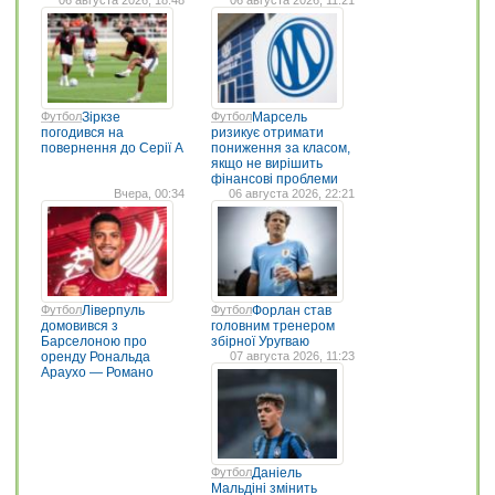
06 августа 2026, 18:48
06 августа 2026, 11:21
Футбол
Зіркзе
Футбол
Марсель
погодився на
ризикує отримати
повернення до Серії А
пониження за класом,
якщо не вирішить
фінансові проблеми
Вчера, 00:34
06 августа 2026, 22:21
Футбол
Ліверпуль
Футбол
Форлан став
домовився з
головним тренером
Барселоною про
збірної Уругваю
оренду Рональда
07 августа 2026, 11:23
Араухо — Романо
Футбол
Даніель
Мальдіні змінить