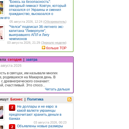
"Боюсь за безопасность":
звездный гимнаст Ковтун, который
отказался от Украины и сменил
гражданство, высказался о
ом вто
05 августа 2026, 12:24 (
Обозреватель
)
"Челси" подписал 36-летнего экс-
капитана "Ливерпуля",
выигравшего АПЛ и Лигу
чемпионов
03 августа 2026, 21:29 (
Зеркало недели
)
больше TOP
гела
сегодня
|
завтра
 августа 2026
есть в святцах, им называли многих
в, родившихся на Макаров день. В
 с древнегреческого означает:
й, счастливый. Это спосо...
Читать дальше
пишут
Бизнес
|
Политика
Не доллары и не евро: в
2
какой валюте украинцы
предпочитают хранить деньги в
банках
03 августа 2026, 00:23
Объявлены новые размеры
2