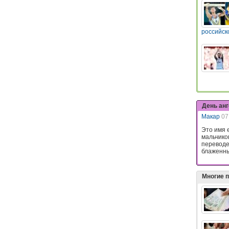
российск
День ан
Макар
07
Это имя 
мальчико
переводе
блаженны
Многие 