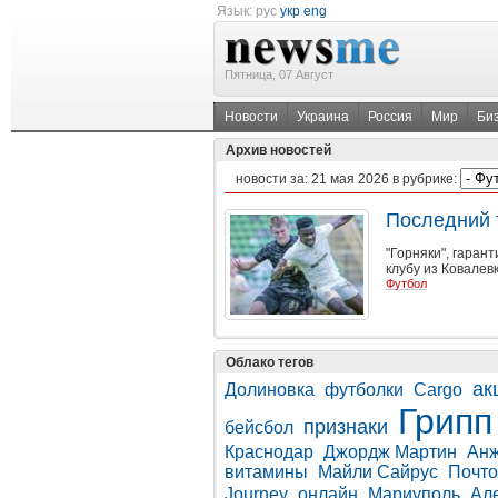
Язык:
рус
укр
eng
Пятница, 07 Август
Новости
Украина
Россия
Мир
Би
Архив новостей
новости за:
21 мая 2026
в рубрике:
Последний 
"Горняки", гаран
клубу из Ковалевк
Футбол
Облако тегов
ак
Долиновка
футболки
Cargo
Грипп
признаки
бейсбол
Краснодар
Джордж Мартин
Анж
витамины
Майли Сайрус
Почто
Journey
онлайн
Мариуполь
Ал