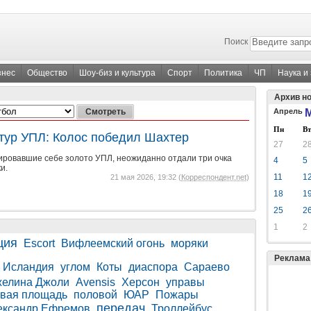
Поиск
знес
Общество
Шоу-биз и культура
Спорт
Политика
ЧП
Наука и
Архив н
Апрель
М
Пн
Вт
тур УПЛ: Колос победил Шахтер
27
2
тировавшие себе золото УПЛ, неожиданно отдали три очка
4
5
и.
11
1
21 мая 2026, 19:32 (
Корреспондент.net
)
18
1
25
2
1
2
ция
Escort
Вифлеемский огонь
моряки
Реклама
Исландия
углом
Коты
диаспора
Сараево
елина Джоли
Avensis
Херсон
управы
вая площадь
половой
ЮАР
Пожары
передач
ександр Ефремов
Троллейбус