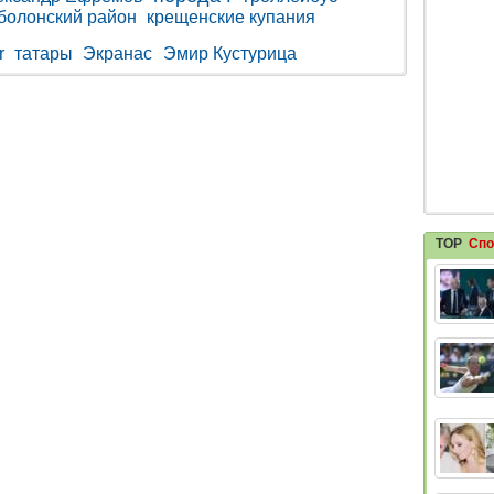
болонский район
крещенские купания
r
татары
Экранас
Эмир Кустурица
TOP
Спо