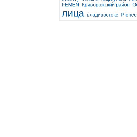
FEMEN
Криворожский район
О
лица
владивостоке
Pionee