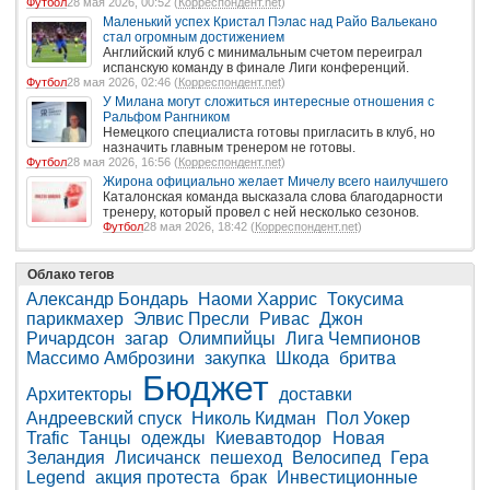
Футбол
28 мая 2026, 00:52 (
Корреспондент.net
)
Маленький успех Кристал Пэлас над Райо Вальекано
стал огромным достижением
Английский клуб с минимальным счетом переиграл
испанскую команду в финале Лиги конференций.
Футбол
28 мая 2026, 02:46 (
Корреспондент.net
)
У Милана могут сложиться интересные отношения с
Ральфом Рангником
Немецкого специалиста готовы пригласить в клуб, но
назначить главным тренером не готовы.
Футбол
28 мая 2026, 16:56 (
Корреспондент.net
)
Жирона официально желает Мичелу всего наилучшего
Каталонская команда высказала слова благодарности
тренеру, который провел с ней несколько сезонов.
Футбол
28 мая 2026, 18:42 (
Корреспондент.net
)
Облако тегов
Александр Бондарь
Наоми Харрис
Токусима
парикмахер
Элвис Пресли
Ривас
Джон
Ричардсон
загар
Олимпийцы
Лига Чемпионов
Массимо Амброзини
закупка
Шкода
бритва
Бюджет
Архитекторы
доставки
Андреевский спуск
Николь Кидман
Пол Уокер
Trafic
Танцы
одежды
Киевавтодор
Новая
Зеландия
Лисичанск
пешеход
Велосипед
Гера
Legend
акция протеста
брак
Инвестиционные