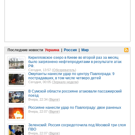
Последние новости
Украина
|
Россия
|
Мир
Кирилловское озеро в Киеве во второй раз за месяц
было загрязнено нефтепродуктами в результате атак
РФ.
Сегодня, 13:57 (
Обозреватель
)
Оккупанты нанесли удар по центру Павлограда: 9
пострадавших, в том числе четверо детей
Сегодня, 00:05 (
Зеркало недели
)
В Сумской области россияне атаковали пассажирский
поезд
Вчера, 22:34 (
Bigmir
)
Россияне нанесли удар по Павлограду: двое раненых
Вчера, 22:07 (
Bigmir
)
Зеленский: Россия сосредоточила под Москвой три слоя
ПВО
Вчера, 22:07 (
Bigmir
)