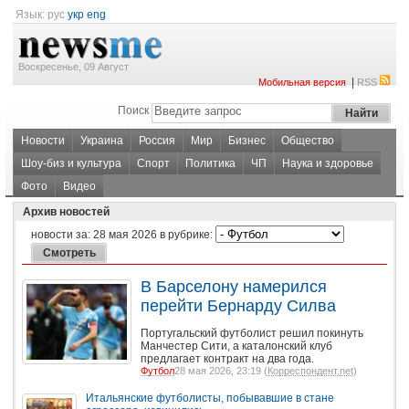
Язык:
рус
укр
eng
Воскресенье, 09 Август
|
Мобильная версия
RSS
Поиск
Новости
Украина
Россия
Мир
Бизнес
Общество
Шоу-биз и культура
Спорт
Политика
ЧП
Наука и здоровье
Фото
Видео
Архив новостей
новости за:
28 мая 2026
в рубрике:
В Барселону намерился
перейти Бернарду Силва
Португальский футболист решил покинуть
Манчестер Сити, а каталонский клуб
предлагает контракт на два года.
Футбол
28 мая 2026, 23:19 (
Корреспондент.net
)
Итальянские футболисты, побывавшие в стане