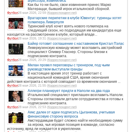
агрессора, извинились
Как бы то ни было, свои извинения принес Марко
Матерацци, бывший игрок итальянской сборной.
Футбол
28 мая 2026, 22:59 (
Корреспондент.net
)
Вратарские перипетии в клубе Ювентус: туринцы хотят
голкипера Ливерпуля
Туринский клуб хочет взять нового голкипера на
следующий сезон, но подходящая им кандидатура еще
находится на рассмотрении в клубе, который владе...
Футбол
28 мая 2026, 19:31 (
Корреспондент.net
)
Байер готовит соглашение с наставником Кристал Пэлас
Леверкузенскую команду может возглавить австрийский
специалист Оливер Гласнер. Стороны близки к
подписанию контракта.
Футбол
28 мая 2026, 20:29 (
Корреспондент.net
)
Милан провел переговоры с тренером, под чьим
руководством выступали гранды
В настоящее время этот тренер работает с
национальной командой США, время окончания
действия контракта с которой совпадает со временем окончания ...
Футбол
28 мая 2026, 21:55 (
Корреспондент.net
)
Аллегри планирует придти в Наполи на два года
Итальянский специалист приглашен возглавить Наполи.
Стороны согласовали детали сотрудничества и готовы к
подписанию контракта.
Футбол
28 мая 2026, 22:53 (
Корреспондент.net
)
Аякс далек от идеи подписать Цыганкова, учитывая
финансовую сторону вопроса
Амстердамцам будет сложно найти необходимую сумму
за игрока, чья игровая позиция в команде, согласно
источнику, вряд ли нуждается в укреплении.