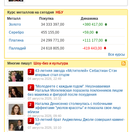
Курс металлов на сегодня
НБУ
Металл
Покупка
Динамика
Золото
34 333 397,00
+380 417,00
Серебро
455 155,00
+59,00
Платина
24 299 771,00
+111 177,00
Палладий
24 618 805,00
-419 443,00
Все курсы
Многие пишут
Шоу-биз и культура
43-летняя звезда «Мстителей» Себастиан Стэн
2
впервые стал отцом
04 августа 2026, 22:49
"Молодеете с каждым годом". Неузнаваемая
2
Наталья Могилевская поразила поклонников лицом
без макияжа и фигурой после похудения
07 августа 2026, 10:32
Наталка Денисенко столкнулась с побочными
2
эффектами "уколов красоты" и показала свое лицо
вблизи
04 августа 2026, 09:40
53-летний брат Анджелины Джоли совершил каминг-
2
аут
07 августа 2026, 10:10