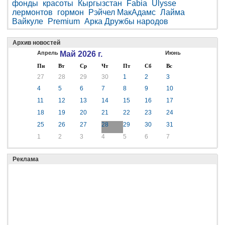
фонды
красоты
Кыргызстан
Fabia
Ulysse
лермонтов
гормон
Рэйчел МакАдамс
Лайма
Вайкуле
Premium
Арка Дружбы народов
Архив новостей
Апрель
Май 2026 г.
Июнь
Пн
Вт
Ср
Чт
Пт
Сб
Вс
27
28
29
30
1
2
3
4
5
6
7
8
9
10
11
12
13
14
15
16
17
18
19
20
21
22
23
24
25
26
27
28
29
30
31
1
2
3
4
5
6
7
Реклама