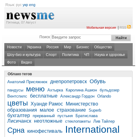
Язык:
рус
укр
eng
Пятница, 07 Август
|
Мобильная версия
RSS
Поиск
Новости
Украина
Россия
Мир
Бизнес
Общество
Шоу-биз и культура
Спорт
Политика
ЧП
Наука и здоровье
Фото
Видео
Облако тегов
Обувь
днепропетровск
Анатолий Присяжнюк
меню
пандусы
Ахтырка
Каролина Ашион
бульдозер
бесплатные
Вентспилс
Александр Гордон
Orlando
цветы
Хуанде Рамос
Министерство
образования
малое
страхование
Superb
бухгалтер
прерванный
пустыня
Братислава
Лисичанск
неотложные
стеклопакеты
Лив Тайлер
International
Срна
кинофестиваль