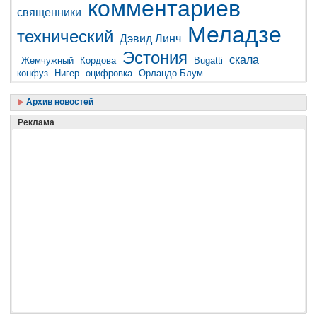
комментариев
священники
Меладзе
технический
Дэвид Линч
Эстония
скала
Жемчужный
Кордова
Bugatti
конфуз
Нигер
оцифровка
Орландо Блум
Архив новостей
Реклама