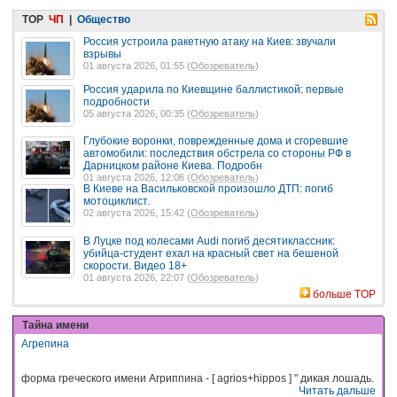
TOP
ЧП
|
Общество
Россия устроила ракетную атаку на Киев: звучали
взрывы
01 августа 2026, 01:55 (
Обозреватель
)
Россия ударила по Киевщине баллистикой: первые
подробности
05 августа 2026, 00:35 (
Обозреватель
)
Глубокие воронки, поврежденные дома и сгоревшие
автомобили: последствия обстрела со стороны РФ в
Дарницком районе Киева. Подробн
01 августа 2026, 12:06 (
Обозреватель
)
В Киеве на Васильковской произошло ДТП: погиб
мотоциклист.
02 августа 2026, 15:42 (
Обозреватель
)
В Луцке под колесами Audi погиб десятиклассник:
убийца-студент ехал на красный свет на бешеной
скорости. Видео 18+
01 августа 2026, 22:07 (
Обозреватель
)
больше TOP
Тайна имени
Агрепина
форма греческого имени Агриппина - [ agrios+hippos ] " дикая лошадь.
Читать дальше