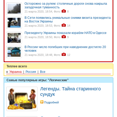
Осторожно за рулем: столичные дороги снова накрыла
загадочная туманность
21 марта 2020, 18:54, Фото
8
В Сети появились уникальные снимки визита президента
на Восток Украины
21 марта 2020, 18:53, Фото
14
Президенту Украины показали корабли НАТО в Одессе
21 марта 2020, 18:50, Фото
9
В России число погибших при наводнении достигло 20
человек
21 марта 2020, 18:48, Фото
12
Теплее всего
в
Украина
|
Россия
|
Все
Самые популярные игры: "Логические"
Легенды. Тайна старинного
сундук
Подробней