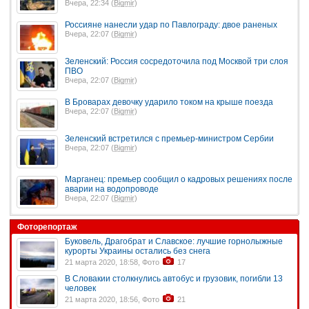
Вчера, 22:34 (
Bigmir
)
Россияне нанесли удар по Павлограду: двое раненых
Вчера, 22:07 (
Bigmir
)
Зеленский: Россия сосредоточила под Москвой три слоя
ПВО
Вчера, 22:07 (
Bigmir
)
В Броварах девочку ударило током на крыше поезда
Вчера, 22:07 (
Bigmir
)
Зеленский встретился с премьер-министром Сербии
Вчера, 22:07 (
Bigmir
)
Марганец: премьер сообщил о кадровых решениях после
аварии на водопроводе
Вчера, 22:07 (
Bigmir
)
Фоторепортаж
Буковель, Драгобрат и Славское: лучшие горнолыжные
курорты Украины остались без снега
21 марта 2020, 18:58, Фото
17
В Словакии столкнулись автобус и грузовик, погибли 13
человек
21 марта 2020, 18:56, Фото
21