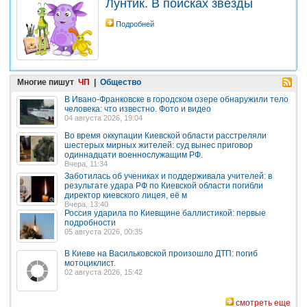
Лунтик. В поисках звезды
Подробней
Многие пишут
ЧП
|
Общество
В Ивано-Франковске в городском озере обнаружили тело
человека: что известно. Фото и видео
04 августа 2026, 19:04
Во время оккупации Киевской области расстреляли
шестерых мирных жителей: суд вынес приговор
одиннадцати военнослужащим РФ.
Вчера, 11:34
Заботилась об учениках и поддерживала учителей: в
результате удара РФ по Киевской области погибли
директор киевского лицея, её м
Вчера, 13:40
Россия ударила по Киевщине баллистикой: первые
подробности
05 августа 2026, 00:35
В Киеве на Васильковской произошло ДТП: погиб
мотоциклист.
02 августа 2026, 15:42
смотреть еще