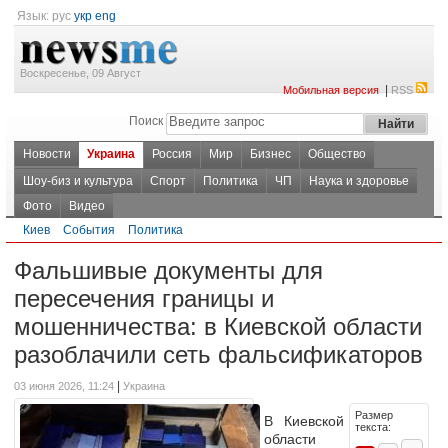
Язык:
рус
укр
eng
Воскресенье, 09 Август
|
Мобильная версия
RSS
Поиск
Новости
Украина
Россия
Мир
Бизнес
Общество
Шоу-биз и культура
Спорт
Политика
ЧП
Наука и здоровье
Фото
Видео
Киев
События
Политика
Фальшивые документы для
пересечения границы и
мошенничества: в Киевской области
разоблачили сеть фальсификаторов
|
03 июня 2026, 11:24
Украина
Размер
В Киевской
текста:
области