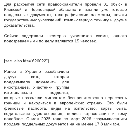
Для раскрытия сети правоохранители провели 31 обыск в
Киевской и Черновицкой областях и изъяли уже готовые
поддельные документы, голографические элементы, печати
государственных учреждений, компьютерную технику и другие
доказательства.
Сейчас задержали шестерых участников схемы, однако
подозреваемыми по делу являются 15 человек.
[see_also ids="626022"]
Ранее в Украине разоблачили
другую сеть, которая
подделывала документы для
иностранцев. Участники группы
изготавливали подделки,
которые позволяли мигрантам беспрепятственно пересекать
границы и находиться в европейских странах. Это были
фейковые паспорта, виды на жительство, карты быта,
водительские удостоверения, полисы страхования и тому
подобное. С мая 2025 года по март 2026 злоумышленники
продали поддельных документов на не менее 17,8 млн грн.