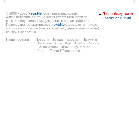
© 2009 - 2026
NewsMe
. Все права защищены.
Правообладателям
Администрация сайта не несёт ответственности за
Связаться с нами
размещённую информацию, а так же ее достоверность.
Использование материалов
NewsMe
разрешается только
при условии ссылки (для интернет-изданий - гиперссылки)
на NewsMe.com.ua.
Наши проекты:
Новости
|
Погода
|
Гороскоп
|
Приметы
|
Финансы
|
Авто
|
Фото
|
Видео
|
Сонник
|
Тайна имени
|
Игры
|
Шоу-бизнес
|
Спорт
|
Такси
|
Переводчик