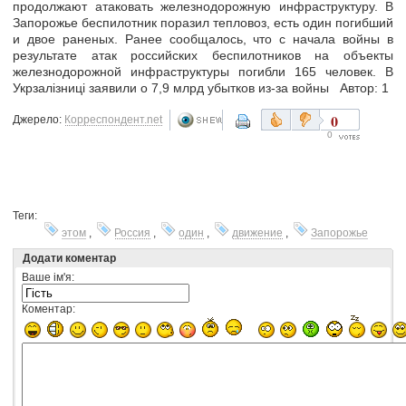
продолжают атаковать железнодорожную инфраструктуру. В
Запорожье беспилотник поразил тепловоз, есть один погибший
и двое раненых. Ранее сообщалось, что с начала войны в
результате атак российских беспилотников на объекты
железнодорожной инфраструктуры погибли 165 человек. В
Укрзалізниці заявили о 7,9 млрд убытков из-за войны Автор: 1
0
Джерело:
Корреспондент.net
0
Теги:
этом
,
Россия
,
один
,
движение
,
Запорожье
Додати коментар
Ваше ім'я:
Коментар: