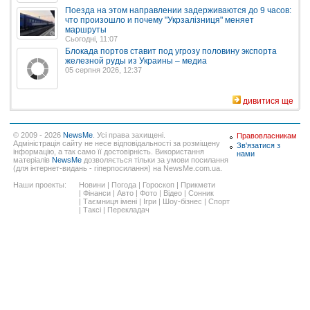
Поезда на этом направлении задерживаются до 9 часов:
что произошло и почему "Укрзалізниця" меняет
маршруты
Сьогодні, 11:07
Блокада портов ставит под угрозу половину экспорта
железной руды из Украины – медиа
05 серпня 2026, 12:37
дивитися ще
© 2009 - 2026
NewsMe
. Усі права захищені.
Правовласникам
Адміністрація сайту не несе відповідальності за розміщену
Зв'язатися з
інформацію, а так само її достовірність. Використання
нами
матеріалів
NewsMe
дозволяється тільки за умови посилання
(для інтернет-видань - гіперпосилання) на NewsMe.com.ua.
Наши проекты:
Новини
|
Погода
|
Гороскоп
|
Прикмети
|
Фінанси
|
Авто
|
Фото
|
Відео
|
Сонник
|
Таємниця імені
|
Ігри
|
Шоу-бізнес
|
Спорт
|
Таксі
|
Перекладач