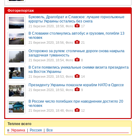
Фоторепортаж
Буковель, Драгобрат и Славское: лучшие горнолыжные
курорты Украины остались без снега
21 березня 2020, 18:58, Фото
17
В Словакии столкнулись автобус и грузовик, погибли 13
человек
21 березня 2020, 18:56, Фото
21
Осторожно за рулем: столичные дороги снова накрыла
загадочная туманность
21 березня 2020, 18:54, Фото
8
В Сети появились уникальные снимки визита президента
на Восток Украины
21 березня 2020, 18:53, Фото
14
Президенту Украины показали корабли НАТО в Одессе
21 березня 2020, 18:50, Фото
9
В России число погибших при наводнении достигло 20
человек
21 березня 2020, 18:48, Фото
12
Теплее всего
в
Украина
|
Россия
|
Все