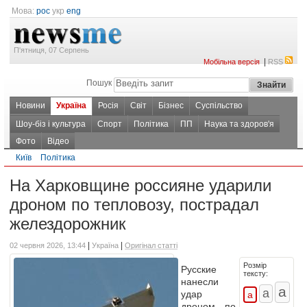
Мова:
рос
укр
eng
П'ятниця, 07 Серпень
|
Мобільна версія
RSS
Пошук
Новини
Україна
Росія
Світ
Бізнес
Суспільство
Шоу-біз і культура
Спорт
Політика
ПП
Наука та здоров'я
Фото
Відео
Київ
Політика
На Харковщине россияне ударили
дроном по тепловозу, пострадал
желездорожник
|
|
02 червня 2026, 13:44
Україна
Оригінал статті
Розмір
Русские
тексту:
нанесли
удар
дроном по