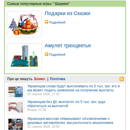
Самые популярные игры: "Шарики"
Подарки из Сказки
Подробней
Амулет трехцветья
Подробней
Про це пишуть
Бізнес
|
Політика
Украинцам снова будут выплачивать по 5 тыс. грн: кто и
как может подать заявление на получение выплаты
03 серпня 2026, 17:20
Украинцам без Дії, выплатят по 5 тыс. грн: куда
обратиться за выплатой
Вчора, 12:38
Украинцев массово обманывают объявлениями о
дешевых автомобилях: как распознать мошенников
02 серпня 2026, 15:58