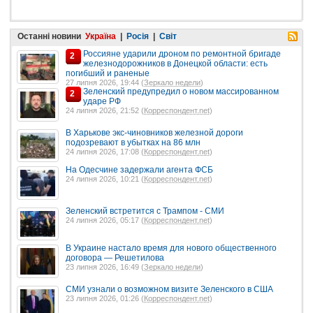
Останні новини
Україна
|
Росія
|
Світ
Россияне ударили дроном по ремонтной бригаде
2
железнодорожников в Донецкой области: есть
погибший и раненые
27 липня 2026, 19:44 (
Зеркало недели
)
Зеленский предупредил о новом массированном
2
ударе РФ
24 липня 2026, 21:52 (
Корреспондент.net
)
В Харькове экс-чиновников железной дороги
подозревают в убытках на 86 млн
24 липня 2026, 17:08 (
Корреспондент.net
)
На Одесчине задержали агента ФСБ
24 липня 2026, 10:21 (
Корреспондент.net
)
Зеленский встретится с Трампом - СМИ
24 липня 2026, 05:17 (
Корреспондент.net
)
В Украине настало время для нового общественного
договора — Решетилова
23 липня 2026, 16:49 (
Зеркало недели
)
СМИ узнали о возможном визите Зеленского в США
23 липня 2026, 01:26 (
Корреспондент.net
)