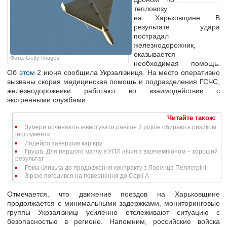
тепловозу
на Харьковщине. В
результате удара
пострадал
железнодорожник,
оказывается
Фото: Getty Images
необходимая помощь.
Об
этом
2 июня сообщила Укрзалізниця. На место оперативно
вызваны скорая медицинская помощь и подразделения ГСЧС,
железнодорожники работают во взаимодействии с
экстренными службами.
Читайте також:
Зумери починають інвестувати раніше й рідше обирають ризикові
інструменти
Лодейро завершив кар’єру
Груша: Для першого матчу в УПЛ нічия з віцечемпіоном – хороший
результат
Рома близька до продовження контракту з Лоренцо Пеллегріні
Зіркзе погодився на повернення до Серії А
Отмечается, что движение поездов на Харьковщине
продолжается с минимальными задержками, мониторинговые
группы Укрзалізниці усиленно отслеживают ситуацию с
безопасностью в регионе. Напомним, российские войска