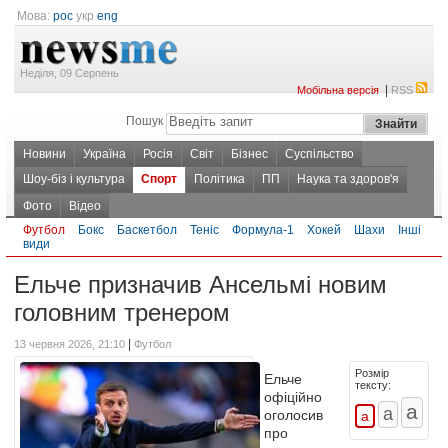
Мова:
рос
укр
eng
Неділя, 09 Серпень
|
Мобільна версія
RSS
Пошук
Новини
Україна
Росія
Світ
Бізнес
Суспільство
Шоу-біз і культура
Спорт
Політика
ПП
Наука та здоров'я
Фото
Відео
Футбол
Бокс
Баскетбол
Теніс
Формула-1
Хокей
Шахи
Інші
види
Ельче призначив Ансельмі новим
головним тренером
|
13 червня 2026, 21:10
Футбол
Розмір
Ельче
тексту:
офіційно
оголосив
про