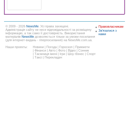
© 2009 - 2026
NewsMe
. Усі права захищені.
Правовласникам
Адміністрація сайту не несе відповідальності за розміщену
Зв'язатися з
інформацію, а так само її достовірність. Використання
нами
матеріалів
NewsMe
дозволяється тільки за умови посилання
(для інтернет-видань - гіперпосилання) на NewsMe.com.ua.
Наши проекты:
Новини
|
Погода
|
Гороскоп
|
Прикмети
|
Фінанси
|
Авто
|
Фото
|
Відео
|
Сонник
|
Таємниця імені
|
Ігри
|
Шоу-бізнес
|
Спорт
|
Таксі
|
Перекладач