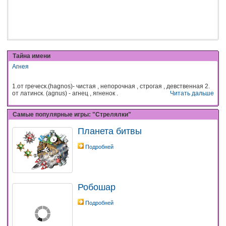
Тайна имени
Агнея
1.от греческ.(hagnos)- чистая , непорочная , строгая , девственная 2.
от латинск. (agnus) - агнец , ягненок .
Читать дальше
Самые популярные игры: "Стрелялки"
Планета битвы
Подробней
Робошар
Подробней