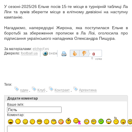
У сезоні-2025/26 Ельче посів 15-те місце в турнірній таблиці Ла
Ліги та зумів зберегти місце в елітному дивізіоні на наступну
кампанію.
Нагадаємо, напередодні Жирона, яка поступилася Ельче в
боротьбі за збереження прописки в Ла Лізі, оголосила про
підписання українського нападника Олександра Пищура.
За матеріалами:
elchecf.es
0
Джерело:
football.ua
0
Теги:
один
,
Клуб
,
Контракт
,
Аргентина
Додати коментар
Ваше ім'я:
Коментар: