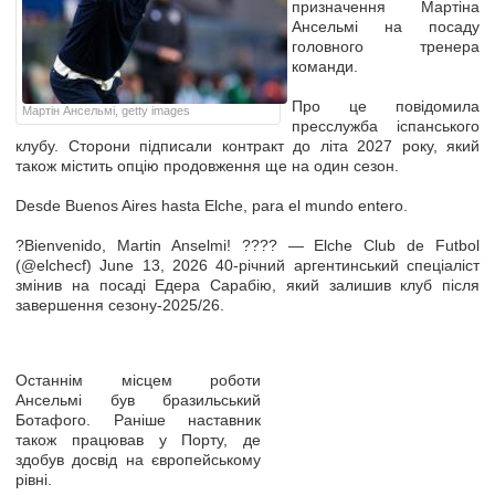
призначення Мартіна
Ансельмі на посаду
головного тренера
команди.
Про це повідомила
Мартін Ансельмі, getty images
пресслужба іспанського
клубу. Сторони підписали контракт до літа 2027 року, який
також містить опцію продовження ще на один сезон.
Desde Buenos Aires hasta Elche, para el mundo entero.
?Bienvenido, Martin Anselmi! ???? — Elche Club de Futbol
(@elchecf) June 13, 2026 40-річний аргентинський спеціаліст
змінив на посаді Едера Сарабію, який залишив клуб після
завершення сезону-2025/26.
Останнім місцем роботи
Ансельмі був бразильський
Ботафого. Раніше наставник
також працював у Порту, де
здобув досвід на європейському
рівні.