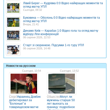
Лівий Берег — Кудрівка 0:0 Відео найкращих моментів та
огляд матчу УПЛ
Сьогодні, 09:32
Буковина — Оболонь 0:0 Відео найкращих моментів та
огляд матчу УПЛ
Вчора, 21:41
Динамо Київ — Карабах 1:0 Відео гола та огляд матчу
відбору Ліги конференцій
06 серпня 2026, 22:53
Старт зі скоринкою. Підсумки 1-го туру УПЛ
06 серпня 2026, 14:48
Новости на русском
Сьогодні, 10:54
Сьогодні, 13:52
Спорт
Украинец Довбик
Общество
Могут ли
дебютировал за
мужчины старше 50
"Болонью" в
лет выехать за
товарищеском матче
границу: подробное