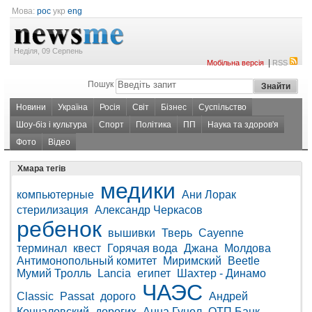
Мова:
рос
укр
eng
Неділя, 09 Серпень
|
Мобільна версія
RSS
Пошук
Новини
Україна
Росія
Світ
Бізнес
Суспільство
Шоу-біз і культура
Спорт
Політика
ПП
Наука та здоров'я
Фото
Відео
Хмара тегів
медики
компьютерные
Ани Лорак
стерилизация
Александр Черкасов
ребенок
вышивки
Тверь
Cayenne
терминал
квест
Горячая вода
Джана
Молдова
Антимонопольный комитет
Миримский
Beetle
Мумий Тролль
Lancia
египет
Шахтер - Динамо
ЧАЭС
Classic
Passat
дорого
Андрей
Кончаловский
дорогих
Анна Гуцол
ОТП Банк