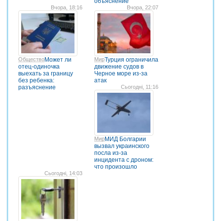
объяснение
Вчора, 18:16
Вчора, 22:07
Общество
Может ли
Мир
Турция ограничила
отец-одиночка
движение судов в
выехать за границу
Черное море из-за
без ребенка:
атак
разъяснение
Сьогодні, 11:16
Мир
МИД Болгарии
вызвал украинского
посла из-за
инцидента с дроном:
что произошло
Сьогодні, 14:03