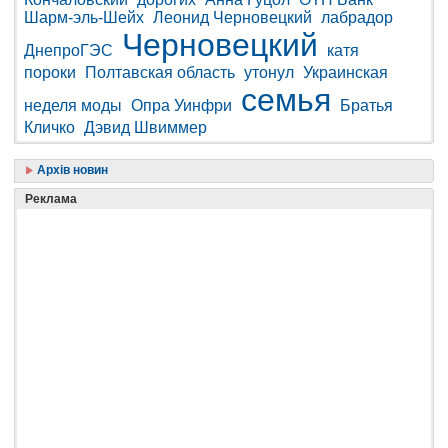
Шарм-эль-Шейх
Леонид Черновецкий
лабрадор
Черновецкий
ДнепроГЭС
катя
пороки
Полтавская область
утонул
Украинская
семья
неделя моды
Опра Уинфри
Братья
Кличко
Дэвид Швиммер
Архів новин
Реклама