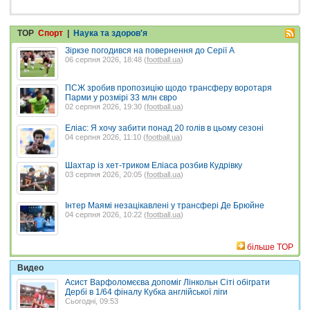
TOP
Спорт
|
Наука та здоров'я
Зіркзе погодився на повернення до Серії А
06 серпня 2026, 18:48 (
football.ua
)
ПСЖ зробив пропозицію щодо трансферу воротаря
Парми у розмірі 33 млн євро
02 серпня 2026, 19:30 (
football.ua
)
Еліас: Я хочу забити понад 20 голів в цьому сезоні
04 серпня 2026, 11:10 (
football.ua
)
Шахтар із хет-триком Еліаса розбив Кудрівку
03 серпня 2026, 20:05 (
football.ua
)
Інтер Маямі незацікавлені у трансфері Де Брюйне
04 серпня 2026, 10:22 (
football.ua
)
більше TOP
Видео
Асист Варфоломєєва допоміг Лінкольн Сіті обіграти
Дербі в 1/64 фіналу Кубка англійської ліги
Сьогодні, 09:53