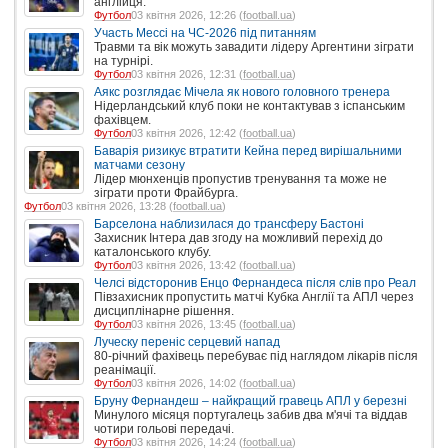
англійця.
Футбол
03 квітня 2026, 12:26 (
football.ua
)
Участь Мессі на ЧС-2026 під питанням
Травми та вік можуть завадити лідеру Аргентини зіграти
на турнірі.
Футбол
03 квітня 2026, 12:31 (
football.ua
)
Аякс розглядає Мічела як нового головного тренера
Нідерландський клуб поки не контактував з іспанським
фахівцем.
Футбол
03 квітня 2026, 12:42 (
football.ua
)
Баварія ризикує втратити Кейна перед вирішальними
матчами сезону
Лідер мюнхенців пропустив тренування та може не
зіграти проти Фрайбурга.
Футбол
03 квітня 2026, 13:28 (
football.ua
)
Барселона наблизилася до трансферу Бастоні
Захисник Інтера дав згоду на можливий перехід до
каталонського клубу.
Футбол
03 квітня 2026, 13:42 (
football.ua
)
Челсі відсторонив Енцо Фернандеса після слів про Реал
Півзахисник пропустить матчі Кубка Англії та АПЛ через
дисциплінарне рішення.
Футбол
03 квітня 2026, 13:45 (
football.ua
)
Луческу переніс серцевий напад
80-річний фахівець перебуває під наглядом лікарів після
реанімації.
Футбол
03 квітня 2026, 14:02 (
football.ua
)
Бруну Фернандеш – найкращий гравець АПЛ у березні
Минулого місяця португалець забив два м'ячі та віддав
чотири гольові передачі.
Футбол
03 квітня 2026, 14:24 (
football.ua
)