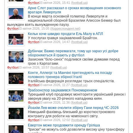
Футбол
03 квітня 2026, 15:41 (
football.ua
)
Арне Слот рассказал о сроках возвращения основного
вратаря Ливерпуля
В конце марта основной голкипер Ливерпуля и
национальной сборной Бразилии Алиссон Беккер был
вынужден взять вынужденную паузу.
Футбол
03 квітня 2026, 15:05 (
Корреспондент.net
)
Кельн хоче швидко продати Ель Малу в АПЛ
У послугах гравця зацікавлений Брайтон.
Футбол
03 квітня 2026, 14:47 (
football.ua
)
Дубінчак: Важко перемагати, тому що зараз усі добре
обороняються й грають у футбол
Захисник "біло-синіх" поділився своїми думками перед
грою з Карпатами.
Футбол
03 квітня 2026, 10:57 (
football.ua
)
Конте, Аллегрі та Манчіні претендують на посаду
головного тренера збірної Італії
Італійська федерація розглядає трьох спеціалістів.
Футбол
03 квітня 2026, 11:27 (
football.ua
)
Трабзонспор зацікавився Пономаренком
Турецький клуб продовжує моніторити український ринок і
звернув увагу на 20-річного нападника киян.
Футбол
03 квітня 2026, 11:36 (
football.ua
)
Йоахім Лев може очолити збірну Гани перед ЧС-2026
Німецький фахівець близький до короткострокового
контракту для роботи на чемпіонаті світу.
Футбол
03 квітня 2026, 12:02 (
football.ua
)
Евертон може продовжити оренду Гріліша
"Іриски" не можуть собі дозволити високу ціну трансферу