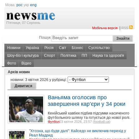
Мова:
рос
укр
eng
П'ятниця, 07 Серпень
|
Мобільна версія
RSS
Пошук
Новини
Україна
Росія
Світ
Бізнес
Суспільство
Шоу-біз і культура
Спорт
Політика
ПП
Наука та здоров'я
Фото
Відео
Архів новин
новини:
3 квітня 2026
у рубриці:
Ваньяма оголосив про
завершення кар’єри у 34 роки
Кенійський хавбек підбив підсумки насиченого
футбольного шляху та готується до нової ролі.
Футбол
03 квітня 2026, 23:57 (
football.ua
)
"Хтозна, що буде далі": Кайседо не виключив перехід у
Реал Мадрид