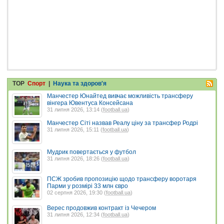
TOP
Спорт
|
Наука та здоров'я
Манчестер Юнайтед вивчає можливість трансферу
вінгера Ювентуса Консейсана
31 липня 2026, 13:14 (
football.ua
)
Манчестер Сіті назвав Реалу ціну за трансфер Родрі
31 липня 2026, 15:11 (
football.ua
)
Мудрик повертається у футбол
31 липня 2026, 18:26 (
football.ua
)
ПСЖ зробив пропозицію щодо трансферу воротаря
Парми у розмірі 33 млн євро
02 серпня 2026, 19:30 (
football.ua
)
Верес продовжив контракт із Чечером
31 липня 2026, 12:34 (
football.ua
)