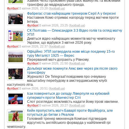
Хавбек Челсі прокоментував своє майбутнє та можливий
трансфер до мадридського гранда.
Футбол
03 квітня 2026, 23:28 (
football.ua
)
Фабрегас став найкращим тренером Серії А у березні
Наставник Комо отримає нагороду перед матчем проти
Інтера.
Футбол
03 квітня 2026, 23:25 (
football.ua
)
СК Полтава — Олександрія 3:3 Відео голів та огляд матчу
УПЛ
Дивіться відео найкращих моментів матчу чемпіонату
України, що відбувся 3 квітня 2026 року.
Футбол
03 квітня 2026, 22:37 (
football.ua
)
Офіційно: УПЛ затвердила нове місце поєдинку 15-го
туру Металіст 1925 — Верес
Перерваний матч дограють у Рівному.
Футбол
03 квітня 2026, 21:50 (
football.ua
)
Дольберг може покинути Аякс вже через рік після свого
трансферу
Журналіст De Telegraaf повідомив про очікувану
масштабну перебудову в амстердамському клубі
наступного літа.
Футбол
03 квітня 2026, 20:51 (
football.ua
)
Ісак повернеться до складу Ліверпуля на кубковий
суперматч проти Манчестер Сіті
Слот розглядає можливість надати йому ігрові хвилини.
Футбол
03 квітня 2026, 20:27 (
football.ua
)
Кейн пропустить матч Баварії проти Фрайбурга, але
готується до битви з Реалом
Головний тренер мюнхенців Компані підтвердив
відсутність англійського форварда у найближчій грі
чемпіонату.