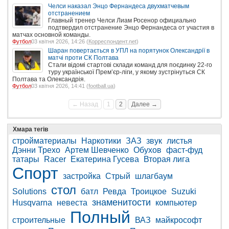
Челси наказал Энцо Фернандеса двухматчевым
отстранением
Главный тренер Челси Лиам Росенор официально
подтвердил отстранение Энцо Фернандеса от участия в
матчах основной команды.
Футбол
03 квітня 2026, 14:26 (
Корреспондент.net
)
Шаран повертається в УПЛ на порятунок Олександрії в
матчі проти СК Полтава
Стали відомі стартові склади команд для поєдинку 22-го
туру української Прем’єр-ліги, у якому зустрінуться СК
Полтава та Олександрія.
Футбол
03 квітня 2026, 14:41 (
football.ua
)
← Назад
1
2
Далее →
Хмара тегів
стройматериалы
Наркотики
ЗАЗ
звук
листья
Дэнни Трехо
Артем Шевченко
Обухов
фаст-фуд
татары
Racer
Екатерина Гусева
Вторая лига
Спорт
застройка
Стрый
шлагбаум
стол
Solutions
батл
Ревда
Троицкое
Suzuki
знаменитости
Husqvarna
невеста
компьютер
Полный
строительные
ВАЗ
майкрософт