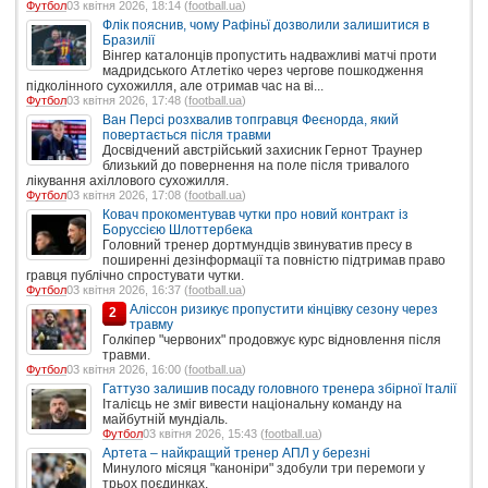
Футбол
03 квітня 2026, 18:14 (
football.ua
)
Флік пояснив, чому Рафіньї дозволили залишитися в
Бразилії
Вінгер каталонців пропустить надважливі матчі проти
мадридського Атлетіко через чергове пошкодження
підколінного сухожилля, але отримав час на ві...
Футбол
03 квітня 2026, 17:48 (
football.ua
)
Ван Персі розхвалив топгравця Феєнорда, який
повертається після травми
Досвідчений австрійський захисник Гернот Траунер
близький до повернення на поле після тривалого
лікування ахіллового сухожилля.
Футбол
03 квітня 2026, 17:08 (
football.ua
)
Ковач прокоментував чутки про новий контракт із
Боруссією Шлоттербека
Головний тренер дортмундців звинуватив пресу в
поширенні дезінформації та повністю підтримав право
гравця публічно спростувати чутки.
Футбол
03 квітня 2026, 16:37 (
football.ua
)
Аліссон ризикує пропустити кінцівку сезону через
2
травму
Голкіпер "червоних" продовжує курс відновлення після
травми.
Футбол
03 квітня 2026, 16:00 (
football.ua
)
Гаттузо залишив посаду головного тренера збірної Італії
Італієць не зміг вивести національну команду на
майбутній мундіаль.
Футбол
03 квітня 2026, 15:43 (
football.ua
)
Артета – найкращий тренер АПЛ у березні
Минулого місяця "каноніри" здобули три перемоги у
трьох поєдинках.