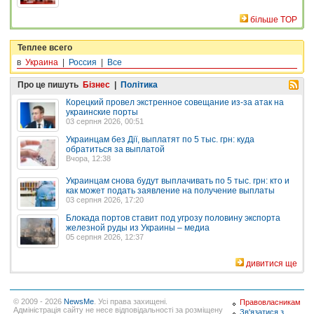
більше TOP
Теплее всего
в
Украина
|
Россия
|
Все
Про це пишуть
Бізнес
|
Політика
Корецкий провел экстренное совещание из-за атак на
украинские порты
03 серпня 2026, 00:51
Украинцам без Дії, выплатят по 5 тыс. грн: куда
обратиться за выплатой
Вчора, 12:38
Украинцам снова будут выплачивать по 5 тыс. грн: кто и
как может подать заявление на получение выплаты
03 серпня 2026, 17:20
Блокада портов ставит под угрозу половину экспорта
железной руды из Украины – медиа
05 серпня 2026, 12:37
дивитися ще
© 2009 - 2026
NewsMe
. Усі права захищені.
Правовласникам
Адміністрація сайту не несе відповідальності за розміщену
Зв'язатися з