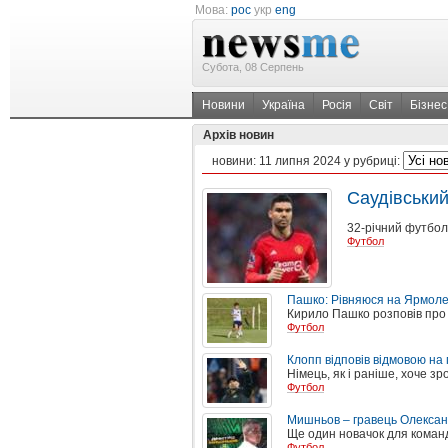
Мова:
рос
укр
eng
Субота, 08 Серпень
Новини
Україна
Росія
Світ
Бізнес
Архів новин
новини:
11 липня 2024
у рубриці:
Саудівський
32-річний футболі
Футбол
Пашко: Рівняюся на Ярмолен
Кирило Пашко розповів про п
Футбол
Клопп відповів відмовою на
Німець, як і раніше, хоче зро
Футбол
Мишньов – гравець Олексан
Ще один новачок для коман
Футбол