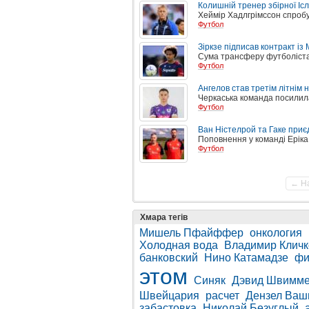
Колишній тренер збірної Іс
Хеймір Хадлгрімссон спробує
Футбол
Зіркзе підписав контракт і
Сума трансферу футболіста 
Футбол
Ангелов став третім літнім
Черкаська команда посилил
Футбол
Ван Ністелрой та Гаке при
Поповнення у команді Еріка 
Футбол
← Н
Хмара тегів
Мишель Пфайффер
онкология
Холодная вода
Владимир Кличк
банковский
Нино Катамадзе
фи
этом
Синяк
Дэвид Швимм
Швейцария
расчет
Дензел Ваш
забастовка
Николай Безуглый