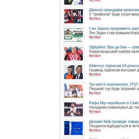
Дженоа орендував захисник
У "грифонів" буде опція вик
Футбол
Син Зідана продовжить кар'
Тео Зідан став гравцем Кор
Футбол
Офіційно: Ван де Бек — гр
Нідерландський хавбек за
Футбол
Ювентус підписав 18-річного
Гравець підписав контракт д
Футбол
Три матчі перенесено. УПЛ 
Перший тур буде зіграний за
Футбол
Рафа Мір перейшов із Севіл
Нападник повернувся до таб
Футбол
Динамо Київ проведе товари
Поєдинок відбудеться в четв
Футбол