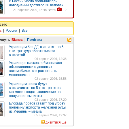
В России число погибших при
наводнении достигло 20 человек
21 березня 2020, 18:48, Фото
12
сего
а
|
Россия
|
Все
пишуть
Бізнес
|
Політика
Украинцам без Дії, выплатят по 5
тыс. грн: куда обратиться за
выплатой
06 серпня 2026, 12:38
Украинцев массово обманывают
объявлениями о дешевых
автомобилях: как распознать
мошенников
02 серпня 2026, 15:58
Украинцам снова будут
выплачивать по 5 тыс. грн: кто и
как может подать заявление на
получение выплаты
03 серпня 2026, 17:20
Блокада портов ставит под угрозу
половину экспорта железной руды
из Украины – медиа
05 серпня 2026, 12:37
дивитися ще