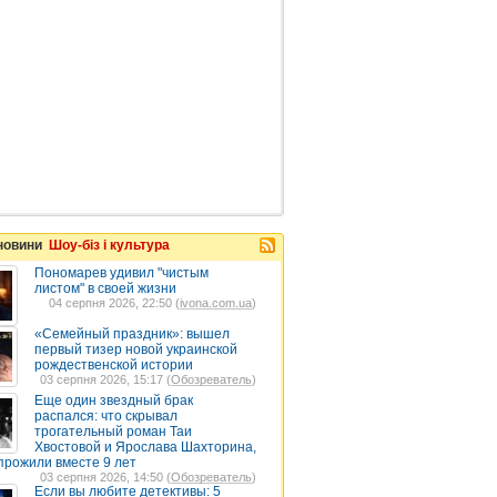
 новини
Шоу-біз і культура
Пономарев удивил "чистым
листом" в своей жизни
04 серпня 2026, 22:50 (
ivona.com.ua
)
«Семейный праздник»: вышел
первый тизер новой украинской
рождественской истории
03 серпня 2026, 15:17 (
Обозреватель
)
Еще один звездный брак
распался: что скрывал
трогательный роман Таи
Хвостовой и Ярослава Шахторина,
прожили вместе 9 лет
03 серпня 2026, 14:50 (
Обозреватель
)
Если вы любите детективы: 5