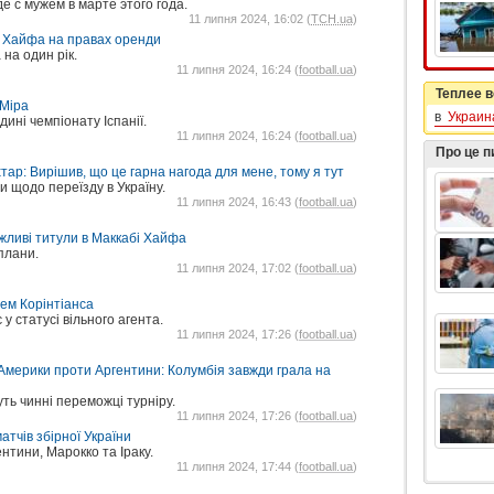
е с мужем в марте этого года.
11 липня 2024, 16:02 (
ТСН.ua
)
 Хайфа на правах оренди
на один рік.
11 липня 2024, 16:24 (
football.ua
)
Теплее в
 Міра
в
Украин
дині чемпіонату Іспанії.
11 липня 2024, 16:24 (
football.ua
)
Про це 
тар: Вирішив, що це гарна нагода для мене, тому я тут
и щодо переїзду в Україну.
11 липня 2024, 16:43 (
football.ua
)
ожливі титули в Маккабі Хайфа
плани.
11 липня 2024, 17:02 (
football.ua
)
ем Корінтіанса
у статусі вільного агента.
11 липня 2024, 17:26 (
football.ua
)
Америки проти Аргентини: Колумбія завжди грала на
ь чинні переможці турніру.
11 липня 2024, 17:26 (
football.ua
)
тчів збірної України
ентини, Марокко та Іраку.
11 липня 2024, 17:44 (
football.ua
)