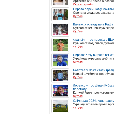
Артистка объявила о развод
Світські хроніки
Сирота перейшов у Маккабі
Орендна угода розрахована 
Футбол
Валенсія орендувала Рафу
Футболіст змінив клуб всере
Футбол
Франьїч – про перехід в Шах
Футболіст поділився думкам
Футбол
Сирота: Хочу виграти всі м
Українець окреслив амбітні 
Футбол
Балотеллі може стати гравц
Наразі футболіст перебуває 
Футбол
Лоренсо – про фінал Кубка 
перемогу
Колумбійцям протистоятимут
Футбол
Олімпіада-2024. Календар ма
Українці зіграють проти Арг
Футбол