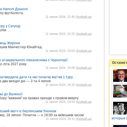
а Наполі Дзанолі
упу футболіста.
11 липня 2024, 21:45 (
football.ua
)
єру у Сегунді
доби.
11 липня 2024, 22:22 (
football.ua
)
авець Жирони
лишив Манчестер Юнайтед.
11 липня 2024, 19:03 (
football.ua
)
 атакувального півзахисника з Чорногорії
Останні
о літа 2027 року.
11 липня 2024, 19:09 (
football.ua
)
затвердила дати та час початку матчів 1 туру
 два вихідні дні — 3 та 4 липня.
11 липня 2024, 19:22 (
football.ua
)
ьї до Валенсії
ору "кажанів" на правах оренди з правом викупу.
11 липня 2024, 19:54 (
football.ua
)
ський матч із берлінським Уніоном
ер, 18 липня. Початок — о 18:00 за київським часом
которые 
11 липня 2024, 20:11 (
football.ua
)