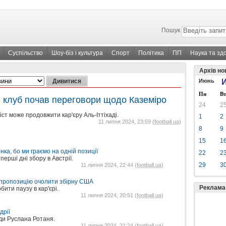
Пошук
Суспільство
Шоу-біз і культура
Спорт
Політика
ПП
Наука та зд
Архів но
Июнь
И
Пн
Вт
 клуб почав переговори щодо Каземіро
24
2
ст може продовжити кар'єру Аль-Іттіхаді.
1
2
11 липня 2024, 23:59 (
football.ua
)
8
9
15
1
ка, бо ми граємо на одній позиції
22
2
ерші дні збору в Австрії.
29
3
11 липня 2024, 22:44 (
football.ua
)
 пропозицію очолити збірну США
Реклама
бити паузу в кар'єрі.
11 липня 2024, 20:51 (
football.ua
)
дрії
ди Руслана Ротаня.
11 липня 2024, 21:24 (
football.ua
)