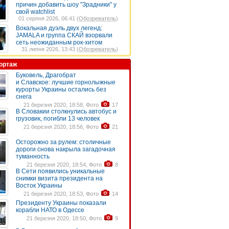
причин добавить шоу "Зрадники" у
свой watchlist
01 серпня 2026, 06:41 (
Обозреватель
)
Вокальная дуэль двух легенд:
JAMALA и группа СКАЙ взорвали
сеть неожиданным рок-хитом
31 липня 2026, 13:43 (
Обозреватель
)
ортаж
Буковель, Драгобрат
и Славское: лучшие горнолыжные
курорты Украины остались без
снега
21 березня 2020, 18:58, Фото
17
В Словакии столкнулись автобус и
грузовик, погибли 13 человек
21 березня 2020, 18:56, Фото
21
Осторожно за рулем: столичные
дороги снова накрыла загадочная
туманность
21 березня 2020, 18:54, Фото
8
В Сети появились уникальные
снимки визита президента на
Восток Украины
21 березня 2020, 18:53, Фото
14
Президенту Украины показали
корабли НАТО в Одессе
21 березня 2020, 18:50, Фото
9