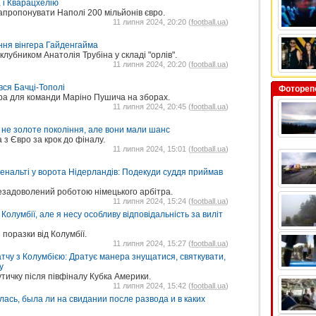
 і Кварацхелію
апропонувати Наполі 200 мільйонів євро.
11 липня 2024, 20:20 (
football.ua
)
ння вінгера Гайденгайма
лубником Анатолія Трубіна у складі "орлів".
11 липня 2024, 20:20 (
football.ua
)
ся Бачці-Тополі
Фотореп
ра для команди Маріно Пушича на зборах.
11 липня 2024, 20:45 (
football.ua
)
е не золоте покоління, але вони мали шанс
 з Євро за крок до фіналу.
11 липня 2024, 15:01 (
football.ua
)
енальті у ворота Нідерландів: Подекуди суддя приймав
езадоволений роботою німецького арбітра.
11 липня 2024, 15:24 (
football.ua
)
у Колумбії, але я несу особливу відповідальність за виліт
поразки від Колумбії.
11 липня 2024, 15:27 (
football.ua
)
атчу з Колумбією: Дратує манера знущатися, святкувати,
у
тичку після півфіналу Кубка Америки.
11 липня 2024, 15:42 (
football.ua
)
сь, была ли на свидании после развода и в каких