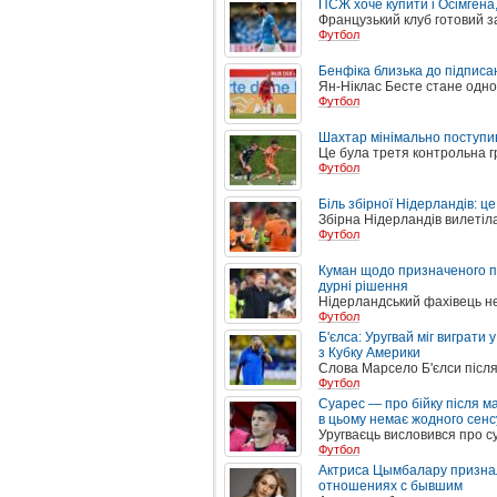
ПСЖ хоче купити і Осімгена,
Французький клуб готовий з
Футбол
Бенфіка близька до підписа
Ян-Ніклас Бесте стане однок
Футбол
Шахтар мінімально поступив
Це була третя контрольна г
Футбол
Біль збірної Нідерландів: ц
Збірна Нідерландів вилетіла
Футбол
Куман щодо призначеного п
дурні рішення
Нідерландський фахівець н
Футбол
Б'єлса: Уругвай міг виграти 
з Кубку Америки
Слова Марсело Б'єлси після 
Футбол
Суарес — про бійку після м
в цьому немає жодного сенс
Уругваєць висловився про су
Футбол
Актриса Цымбалару признала
отношениях с бывшим