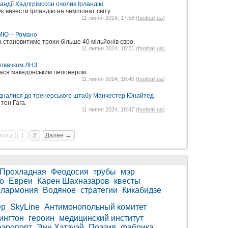
ландії Хадлгрімссон очолив Ірландію
 вивести Ірландію на чемпіонат світу.
11 липня 2024, 17:58 (
football.ua
)
з МЮ – Романо
становитиме трохи більше 40 мільйонів євро.
11 липня 2024, 18:21 (
football.ua
)
 новачком ЛНЗ
ася македонським легіонером.
11 липня 2024, 18:46 (
football.ua
)
єдналися до тренерського штабу Манчестер Юнайтед
тен Гага.
11 липня 2024, 18:47 (
football.ua
)
азад
1
2
Далее →
Прохладная
Феодосия
трубы
мэр
о
Евреи
Карен Шахназаров
квесты
лармония
Водяное
стратегии
Кикабидзе
ер
SkyLine
Антимонопольный комитет
ингтон
героин
медицинский институт
аэропорт
Энн Хэтэуэй
Поэзия
фабрика