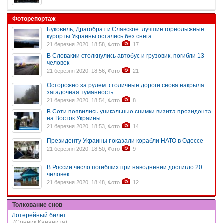
Фоторепортаж
Буковель, Драгобрат и Славское: лучшие горнолыжные
курорты Украины остались без снега
21 березня 2020, 18:58, Фото
17
В Словакии столкнулись автобус и грузовик, погибли 13
человек
21 березня 2020, 18:56, Фото
21
Осторожно за рулем: столичные дороги снова накрыла
загадочная туманность
21 березня 2020, 18:54, Фото
8
В Сети появились уникальные снимки визита президента
на Восток Украины
21 березня 2020, 18:53, Фото
14
Президенту Украины показали корабли НАТО в Одессе
21 березня 2020, 18:50, Фото
9
В России число погибших при наводнении достигло 20
человек
21 березня 2020, 18:48, Фото
12
Толкование снов
Лотерейный билет
(Сонник Кананита)