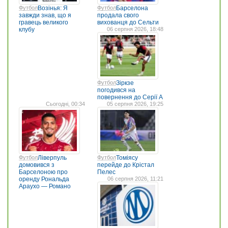
Футбол
Возінья: Я
Футбол
Барселона
завжди знав, що я
продала свого
гравець великого
вихованця до Сельти
клубу
06 серпня 2026, 18:48
Футбол
Зіркзе
погодився на
повернення до Серії А
Сьогодні, 00:34
05 серпня 2026, 19:25
Футбол
Ліверпуль
Футбол
Томіясу
домовився з
перейде до Крістал
Барселоною про
Пелес
оренду Рональда
06 серпня 2026, 11:21
Араухо — Романо