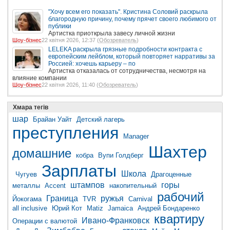
"Хочу всем его показать". Кристина Соловий раскрыла
благородную причину, почему прячет своего любимого от
публики
Артистка приоткрыла завесу личной жизни
Шоу-бізнес
22 квітня 2026, 12:37 (
Обозреватель
)
LELEKA раскрыла грязные подробности контракта с
европейским лейблом, который повторяет нарративы за
Россией: хочешь карьеру – по
Артистка отказалась от сотрудничества, несмотря на
влияние компании
Шоу-бізнес
22 квітня 2026, 11:40 (
Обозреватель
)
Хмара тегів
шар
Брайан Уайт
Детский лагерь
преступления
Manager
Шахтер
домашние
кобра
Вупи Голдберг
Зарплаты
Школа
Чугуев
Драгоценные
штампов
горы
металлы
Accent
накопительный
рабочий
Граница
ружья
Йокогама
TVR
Carnival
all inclusive
Юрий Кот
Matiz
Jamaica
Андрей Бондаренко
квартиру
Ивано-Франковск
Операции с валютой