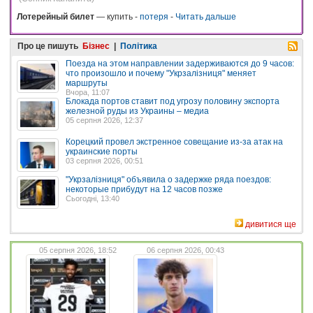
Лотерейный билет
— купить -
потеря
-
Читать дальше
Про це пишуть
Бізнес
|
Політика
Поезда на этом направлении задерживаются до 9 часов:
что произошло и почему "Укрзалізниця" меняет
маршруты
Вчора, 11:07
Блокада портов ставит под угрозу половину экспорта
железной руды из Украины – медиа
05 серпня 2026, 12:37
Корецкий провел экстренное совещание из-за атак на
украинские порты
03 серпня 2026, 00:51
"Укрзалізниця" объявила о задержке ряда поездов:
некоторые прибудут на 12 часов позже
Сьогодні, 13:40
дивитися ще
05 серпня 2026, 18:52
06 серпня 2026, 00:43