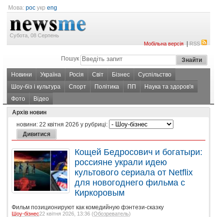
Мова:
рос
укр
eng
Субота, 08 Серпень
|
Мобільна версія
RSS
Пошук
Новини
Україна
Росія
Світ
Бізнес
Суспільство
Шоу-біз і культура
Спорт
Політика
ПП
Наука та здоров'я
Фото
Відео
Архів новин
новини:
22 квітня 2026
у рубриці:
Кощей Бедросович и богатыри:
россияне украли идею
культового сериала от Netflix
для новогоднего фильма с
Киркоровым
Фильм позиционируют как комедийную фэнтези-сказку
Шоу-бізнес
22 квітня 2026, 13:36 (
Обозреватель
)