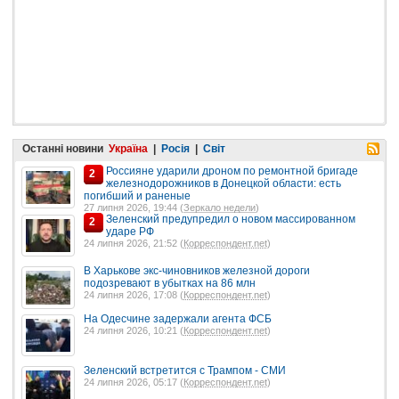
Останні новини
Україна
|
Росія
|
Світ
Россияне ударили дроном по ремонтной бригаде
2
железнодорожников в Донецкой области: есть
погибший и раненые
27 липня 2026, 19:44 (
Зеркало недели
)
Зеленский предупредил о новом массированном
2
ударе РФ
24 липня 2026, 21:52 (
Корреспондент.net
)
В Харькове экс-чиновников железной дороги
подозревают в убытках на 86 млн
24 липня 2026, 17:08 (
Корреспондент.net
)
На Одесчине задержали агента ФСБ
24 липня 2026, 10:21 (
Корреспондент.net
)
Зеленский встретится с Трампом - СМИ
24 липня 2026, 05:17 (
Корреспондент.net
)