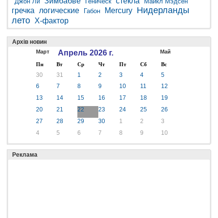
Зимбабве
стекла
Джон Ли
Геническ
Майкл Мэдсен
Нидерланды
гречка
логические
Mercury
Габон
лето
Х-фактор
Архів новин
Март
Апрель 2026 г.
Май
Пн
Вт
Ср
Чт
Пт
Сб
Вс
30
31
1
2
3
4
5
6
7
8
9
10
11
12
13
14
15
16
17
18
19
20
21
22
23
24
25
26
27
28
29
30
1
2
3
4
5
6
7
8
9
10
Реклама