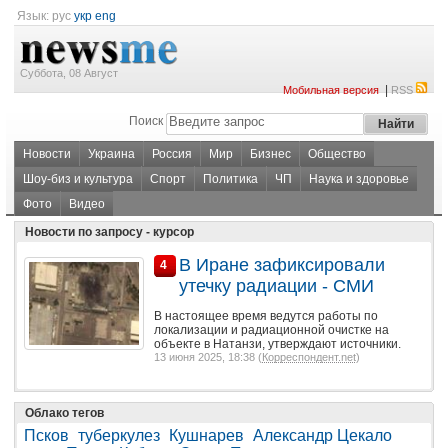
Язык:
рус
укр
eng
Суббота, 08 Август
|
Мобильная версия
RSS
Поиск
Новости
Украина
Россия
Мир
Бизнес
Общество
Шоу-биз и культура
Спорт
Политика
ЧП
Наука и здоровье
Фото
Видео
Новости по запросу - курсор
В Иране зафиксировали
4
утечку радиации - СМИ
В настоящее время ведутся работы по
локализации и радиационной очистке на
объекте в Натанзи, утверждают источники.
13 июня 2025, 18:38 (
Корреспондент.net
)
Облако тегов
Псков
туберкулез
Кушнарев
Александр Цекало