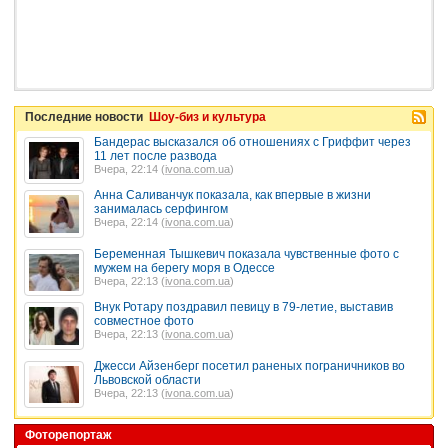
Последние новости
Шоу-биз и культура
Бандерас высказался об отношениях с Гриффит через
11 лет после развода
Вчера, 22:14 (
ivona.com.ua
)
Анна Саливанчук показала, как впервые в жизни
занималась серфингом
Вчера, 22:14 (
ivona.com.ua
)
Беременная Тышкевич показала чувственные фото с
мужем на берегу моря в Одессе
Вчера, 22:13 (
ivona.com.ua
)
Внук Ротару поздравил певицу в 79-летие, выставив
совместное фото
Вчера, 22:13 (
ivona.com.ua
)
Джесси Айзенберг посетил раненых пограничников во
Львовской области
Вчера, 22:13 (
ivona.com.ua
)
Фоторепортаж