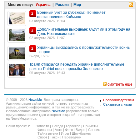
Многие пишут
Украина
|
Россия
|
Мир
Военный учет за рубежом: что меняет
2
постановление Кабмина
03 августа 2026, 19:04
Дополнительные выходные: будут ли в этом году на
2
День Независимости
02 августа 2026, 11:07
Украинцы высказались о продолжительности войны
2
- опрос
Вчера, 15:32
Трамп отказался передать Украине дополнительные
ракеты Patriot после просьбы Зеленского
05 августа 2026, 16:43
смотреть еще
© 2009 - 2026
NewsMe
. Все права защищены.
Правообладателям
Администрация сайта не несёт ответственности за
Связаться с нами
размещённую информацию, а так же ее достоверность.
Использование материалов
NewsMe
разрешается только
при условии ссылки (для интернет-изданий - гиперссылки)
на NewsMe.com.ua.
Наши проекты:
Новости
|
Погода
|
Гороскоп
|
Приметы
|
Финансы
|
Авто
|
Фото
|
Видео
|
Сонник
|
Тайна имени
|
Игры
|
Шоу-бизнес
|
Спорт
|
Такси
|
Переводчик