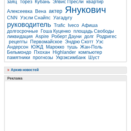
заяц
Торез
Кубань
Элвис Пресли
квартир
Янукович
актер
Алексеевка
Вена
CNN
Уэсли Снайпс
Уагадугу
руководитель
Trafic
Iveco
Афиша
долгосрочные
Гоша Куценко
площадь Свободы
ликвидация
Aspire
Роберт Дауни
долг
Родригес
рецепты
Первомайское
Эндрю Скотт
Уэс
Андерсон
ЮЖД
Марокко
тушь
Жан-Поль
Бельмондо
Пхохан
Highlander
компьютер
памятники
прогнозы
Укрэксимбанк
Шуст
Архив новостей
Реклама