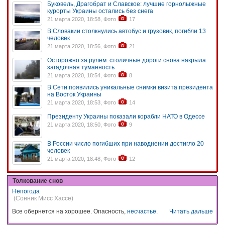
Буковель, Драгобрат и Славское: лучшие горнолыжные
курорты Украины остались без снега
21 марта 2020, 18:58, Фото
17
В Словакии столкнулись автобус и грузовик, погибли 13
человек
21 марта 2020, 18:56, Фото
21
Осторожно за рулем: столичные дороги снова накрыла
загадочная туманность
21 марта 2020, 18:54, Фото
8
В Сети появились уникальные снимки визита президента
на Восток Украины
21 марта 2020, 18:53, Фото
14
Президенту Украины показали корабли НАТО в Одессе
21 марта 2020, 18:50, Фото
9
В России число погибших при наводнении достигло 20
человек
21 марта 2020, 18:48, Фото
12
Толкование снов
Непогода
(Сонник Мисс Хассе)
Все обернется на хорошее. Опасность,
несчастье
.
Читать дальше