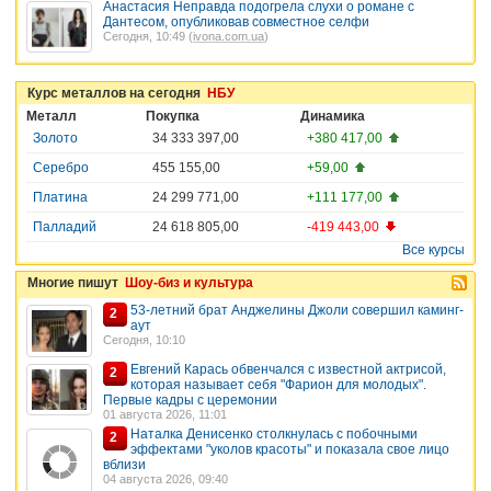
Анастасия Неправда подогрела слухи о романе с
Дантесом, опубликовав совместное селфи
Сегодня, 10:49 (
ivona.com.ua
)
Курс металлов на сегодня
НБУ
Металл
Покупка
Динамика
Золото
34 333 397,00
+380 417,00
Серебро
455 155,00
+59,00
Платина
24 299 771,00
+111 177,00
Палладий
24 618 805,00
-419 443,00
Все курсы
Многие пишут
Шоу-биз и культура
53-летний брат Анджелины Джоли совершил каминг-
2
аут
Сегодня, 10:10
Евгений Карась обвенчался с известной актрисой,
2
которая называет себя "Фарион для молодых".
Первые кадры с церемонии
01 августа 2026, 11:01
Наталка Денисенко столкнулась с побочными
2
эффектами "уколов красоты" и показала свое лицо
вблизи
04 августа 2026, 09:40