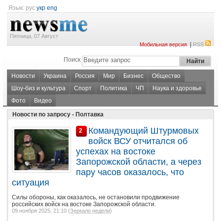
Язык:
рус
укр
eng
Пятница, 07 Август
|
Мобильная версия
RSS
Поиск
Новости
Украина
Россия
Мир
Бизнес
Общество
Шоу-биз и культура
Спорт
Политика
ЧП
Наука и здоровье
Фото
Видео
Новости по запросу - Полтавка
Командующий Штурмовых
2
войск ВСУ отчитался об
успехах на востоке
Запорожской области, а через
пару часов оказалось, что
ситуация
Силы обороны, как оказалось, не остановили продвижение
российских войск на востоке Запорожской области.
09 ноября 2025, 21:10 (
Зеркало недели
)