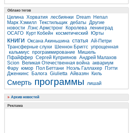
Облако тегов
Целина
Хорватия
лесбиянки
Dream
Непал
Марк Хэмилл
Текстильщик
дебаты
Другие
новости
Лэнс Армстронг
Королева
ленинград
ОСАГО
Курт Кобейн
косметический
Юрты
книги
статья
Оксана Акиньшина
Ай-Петри
Трансферные слухи
Шеннон Бриггс
упрощенная
кальмиус
программирование
Мишель
Пфайффер
Сергей Куприянов
Андрей Малахов
Scion
Великая Отечественная война
аквариум
Фару
юмор
Пол Беттани
Ноэль Галлахер
Пэтти
Дженкинс
Балога
Giulietta
Айвазян
Киль
программы
Смерть
лишай
Архив новостей
Реклама