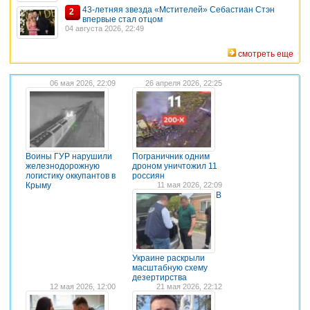
43-летняя звезда «Мстителей» Себастиан Стэн
2
впервые стал отцом
04 августа 2026, 22:49
смотреть еще
06 мая 2026, 22:09
26 апреля 2026, 22:25
Воины ГУР нарушили
Пограничник одним
железнодорожную
дроном уничтожил 11
логистику оккупантов в
россиян
Крыму
11 мая 2026, 22:09
В
Украине раскрыли
масштабную схему
дезертирства
12 мая 2026, 12:00
21 мая 2026, 22:12