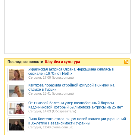
Последние новости
Шоу-биз и культура
Украинская актриса Оксана Черкашина снялась в
сериале «1670» от Netflix
Сегодня, 17:09 (
ivona.com.ua
)
Квиткова поразила стройной фигурой в бикини на
отдыхе в Турции
Сегодня, 15:41 (
ivona.com.ua
)
От тяжелой болезни умер возлюбленный Ларисы
Кадочниковой, который был моложе актрисы на 25 лет
Сегодня, 14:03 (
Обозреватель
)
Лина Костенко стала лицом новой коллекции украшений
к 35-летию Независимости Украины
Сегодня, 11:40 (
ivona.com.ua
)