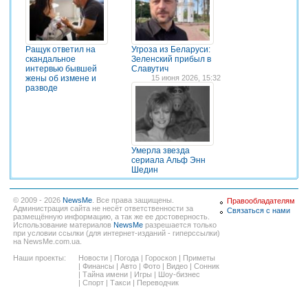
Ращук ответил на
Угроза из Беларуси:
скандальное
Зеленский прибыл в
интервью бывшей
Славутич
жены об измене и
15 июня 2026, 15:32
разводе
Умерла звезда
сериала Альф Энн
Шедин
© 2009 - 2026
NewsMe
. Все права защищены.
Правообладателям
Администрация сайта не несёт ответственности за
Связаться с нами
размещённую информацию, а так же ее достоверность.
Использование материалов
NewsMe
разрешается только
при условии ссылки (для интернет-изданий - гиперссылки)
на NewsMe.com.ua.
Наши проекты:
Новости
|
Погода
|
Гороскоп
|
Приметы
|
Финансы
|
Авто
|
Фото
|
Видео
|
Сонник
|
Тайна имени
|
Игры
|
Шоу-бизнес
|
Спорт
|
Такси
|
Переводчик