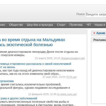
Поиск
знес
Общество
Шоу-биз и культура
Спорт
Политика
ЧП
Наука и
Архив 
а во время отдыха на Мальдивах
Реклама
ась экзотической болезнью
вянки диагностировали лихорадку Денге после отдыха на
е покусали комары.
01 марта 2026, 19:22 (
Корреспондент.net
)
певица откровенно рассказала о своей неизлечимой
ет на жизнь
, как три года назад ей диагностировали неизлечимое
лась, как из-за этого изменила свой образ...
27 мая 2025, 14:03 (
ТСН.ua
)
 организма
 время считались исключительно проблемой,
альной фигуры, однако недавние исследования и
12 февраля 2025, 11:49 (
e-news.com.ua
)
 рака и других заболеваний
овать многочисленные полезные свойства рыбы и
ледования, проведённые в Австралии, вновь подтвер...