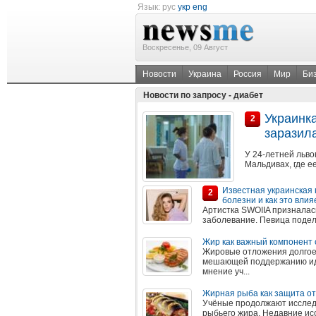
Язык:
рус
укр
eng
Воскресенье, 09 Август
Новости
Украина
Россия
Мир
Би
Новости по запросу - диабет
Украинк
2
заразил
У 24-летней льво
Мальдивах, где е
Известная украинская 
2
болезни и как это влия
Артистка SWOIIA призналась
заболевание. Певица подели
Жир как важный компонент
Жировые отложения долгое
мешающей поддержанию иде
мнение уч...
Жирная рыба как защита от
Учёные продолжают исслед
рыбьего жира. Недавние исс