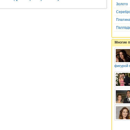
Золото
Серебр
Платин
Паллад
Многие 
фигурой 