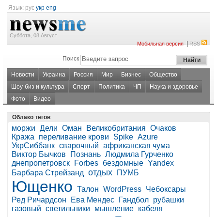
Язык:
рус
укр
eng
Суббота, 08 Август
|
Мобильная версия
RSS
Поиск
Новости
Украина
Россия
Мир
Бизнес
Общество
Шоу-биз и культура
Спорт
Политика
ЧП
Наука и здоровье
Фото
Видео
Облако тегов
моржи
Дели
Оман
Великобритания
Очаков
Кража
переливание крови
Spike
Azure
УкрСиббанк
сварочный
африканская чума
Виктор Бычков
Познань
Людмила Гурченко
днепропетровск
Forbes
бездомные
Yandex
отдых
Барбара Стрейзанд
ПУМБ
Ющенко
Талон
WordPress
Чебоксары
Ред Ричардсон
Ева Мендес
Гандбол
рубашки
газовый
светильники
мышление
кабеля