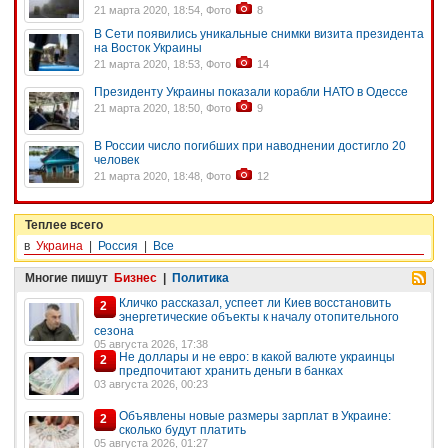
21 марта 2020, 18:54, Фото
8
В Сети появились уникальные снимки визита президента
на Восток Украины
21 марта 2020, 18:53, Фото
14
Президенту Украины показали корабли НАТО в Одессе
21 марта 2020, 18:50, Фото
9
В России число погибших при наводнении достигло 20
человек
21 марта 2020, 18:48, Фото
12
Теплее всего
в
Украина
|
Россия
|
Все
Многие пишут
Бизнес
|
Политика
Кличко рассказал, успеет ли Киев восстановить
2
энергетические объекты к началу отопительного
сезона
05 августа 2026, 17:38
Не доллары и не евро: в какой валюте украинцы
2
предпочитают хранить деньги в банках
03 августа 2026, 00:23
Объявлены новые размеры зарплат в Украине:
2
сколько будут платить
05 августа 2026, 01:27