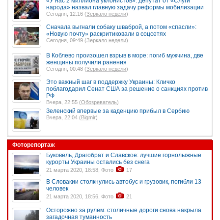
«У нас 2 миллиона уклонистов»: депутат от «Слуги
народа» назвал главную задачу реформы мобилизации
Сегодня, 12:16 (
Зеркало недели
)
Сначала выгнали собаку шваброй, а потом «спасли»:
«Новую почту» раскритиковали в соцсетях
Сегодня, 09:49 (
Зеркало недели
)
В Коблево произошел взрыв в море: погиб мужчина, две
женщины получили ранения
Сегодня, 00:48 (
Зеркало недели
)
Это важный шаг в поддержку Украины: Кличко
поблагодарил Сенат США за решение о санкциях против
РФ
Вчера, 22:55 (
Обозреватель
)
Зеленский впервые за каденцию прибыл в Сербию
Вчера, 22:04 (
Bigmir
)
Фоторепортаж
Буковель, Драгобрат и Славское: лучшие горнолыжные
курорты Украины остались без снега
21 марта 2020, 18:58, Фото
17
В Словакии столкнулись автобус и грузовик, погибли 13
человек
21 марта 2020, 18:56, Фото
21
Осторожно за рулем: столичные дороги снова накрыла
загадочная туманность