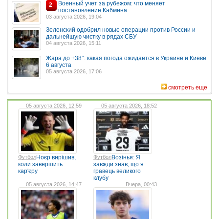
Военный учет за рубежом: что меняет
2
постановление Кабмина
03 августа 2026, 19:04
Зеленский одобрил новые операции против России и
дальнейшую чистку в рядах СБУ
04 августа 2026, 15:11
Жара до +38°: какая погода ожидается в Украине и Киеве
6 августа
05 августа 2026, 17:06
смотреть еще
05 августа 2026, 12:59
05 августа 2026, 18:52
Футбол
Ноєр вирішив,
Футбол
Возінья: Я
коли завершить
завжди знав, що я
кар'єру
гравець великого
клубу
05 августа 2026, 14:47
Вчера, 00:43