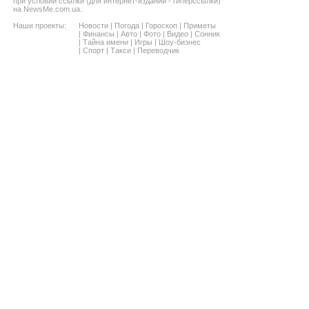
при условии ссылки (для интернет-изданий - гиперссылки)
на NewsMe.com.ua.
Наши проекты:
Новости
|
Погода
|
Гороскоп
|
Приметы
|
Финансы
|
Авто
|
Фото
|
Видео
|
Сонник
|
Тайна имени
|
Игры
|
Шоу-бизнес
|
Спорт
|
Такси
|
Переводчик