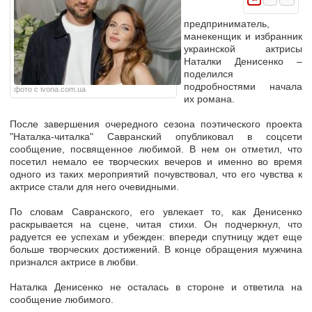
предприниматель,
манекенщик и избранник
украинской актрисы
Наталки Денисенко –
поделился
подробностями начала
фото с ivona.com.ua
их романа.
После завершения очередного сезона поэтического проекта
"Наталка-читалка" Савранский опубликовал в соцсети
сообщение, посвященное любимой. В нем он отметил, что
посетил немало ее творческих вечеров и именно во время
одного из таких мероприятий почувствовал, что его чувства к
актрисе стали для него очевидными.
По словам Савранского, его увлекает то, как Денисенко
раскрывается на сцене, читая стихи. Он подчеркнул, что
радуется ее успехам и убежден: впереди спутницу ждет еще
больше творческих достижений. В конце обращения мужчина
признался актрисе в любви.
Наталка Денисенко не осталась в стороне и ответила на
сообщение любимого.