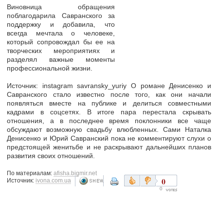
Виновница обращения
поблагодарила Савранского за
поддержку и добавила, что
всегда мечтала о человеке,
который сопровождал бы ее на
творческих мероприятиях и
разделял важные моменты
профессиональной жизни.
Источник: instagram savransky_yuriy О романе Денисенко и
Савранского стало известно после того, как они начали
появляться вместе на публике и делиться совместными
кадрами в соцсетях. В итоге пара перестала скрывать
отношения, а в последнее время поклонники все чаще
обсуждают возможную свадьбу влюбленных. Сами Наталка
Денисенко и Юрий Савранский пока не комментируют слухи о
предстоящей женитьбе и не раскрывают дальнейших планов
развития своих отношений.
По материалам:
afisha.bigmir.net
0
Источник:
ivona.com.ua
0