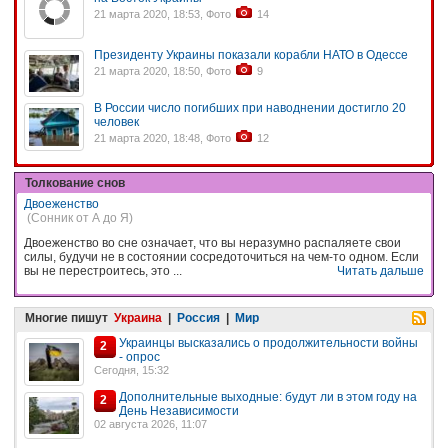
21 марта 2020, 18:53, Фото
14
Президенту Украины показали корабли НАТО в Одессе
21 марта 2020, 18:50, Фото
9
В России число погибших при наводнении достигло 20
человек
21 марта 2020, 18:48, Фото
12
Толкование снов
Двоеженство
(Сонник от А до Я)
Двоеженство во сне означает, что вы неразумно распаляете свои
силы, будучи не в состоянии сосредоточиться на чем-то одном. Если
вы не перестроитесь, это ...
Читать дальше
Многие пишут
Украина
|
Россия
|
Мир
Украинцы высказались о продолжительности войны
2
- опрос
Сегодня, 15:32
Дополнительные выходные: будут ли в этом году на
2
День Независимости
02 августа 2026, 11:07