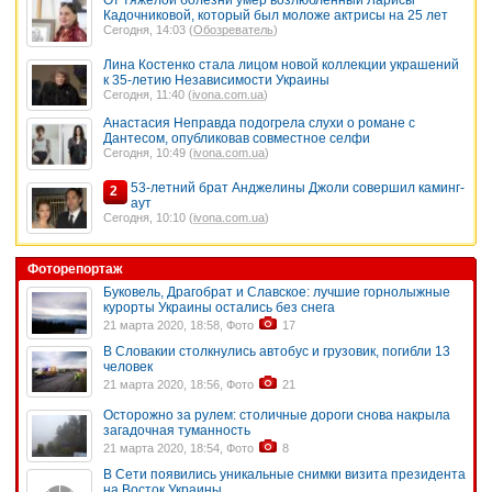
От тяжелой болезни умер возлюбленный Ларисы
Кадочниковой, который был моложе актрисы на 25 лет
Сегодня, 14:03 (
Обозреватель
)
Лина Костенко стала лицом новой коллекции украшений
к 35-летию Независимости Украины
Сегодня, 11:40 (
ivona.com.ua
)
Анастасия Неправда подогрела слухи о романе с
Дантесом, опубликовав совместное селфи
Сегодня, 10:49 (
ivona.com.ua
)
53-летний брат Анджелины Джоли совершил каминг-
2
аут
Сегодня, 10:10 (
ivona.com.ua
)
Фоторепортаж
Буковель, Драгобрат и Славское: лучшие горнолыжные
курорты Украины остались без снега
21 марта 2020, 18:58, Фото
17
В Словакии столкнулись автобус и грузовик, погибли 13
человек
21 марта 2020, 18:56, Фото
21
Осторожно за рулем: столичные дороги снова накрыла
загадочная туманность
21 марта 2020, 18:54, Фото
8
В Сети появились уникальные снимки визита президента
на Восток Украины