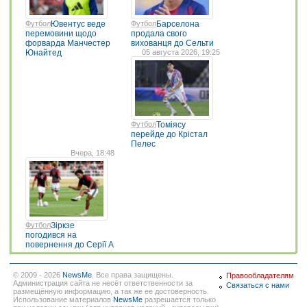
Футбол
Ювентус веде
Футбол
Барселона
перемовини щодо
продала свого
форварда Манчестер
вихованця до Сельти
Юнайтед
05 августа 2026, 19:25
Футбол
Томіясу
перейде до Крістал
Пелес
Вчера, 18:48
Футбол
Зіркзе
погодився на
повернення до Серії А
© 2009 - 2026
NewsMe
. Все права защищены.
Правообладателям
Администрация сайта не несёт ответственности за
Связаться с нами
размещённую информацию, а так же ее достоверность.
Использование материалов
NewsMe
разрешается только