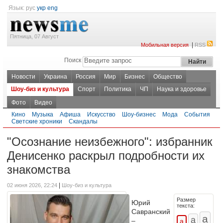
Язык:
рус
укр
eng
Пятница, 07 Август
|
Мобильная версия
RSS
Поиск
Новости
Украина
Россия
Мир
Бизнес
Общество
Шоу-биз и культура
Спорт
Политика
ЧП
Наука и здоровье
Фото
Видео
Кино
Музыка
Афиша
Искусство
Шоу-бизнес
Мода
События
Светские хроники
Скандалы
"Осознание неизбежного": избранник
Денисенко раскрыл подробности их
знакомства
|
02 июня 2026, 22:24
Шоу-биз и культура
Размер
Юрий
текста:
Савранский
–