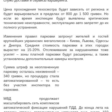
служб доставки и сервисы каршеринга.
Цена прохождения техосмотра будет зависеть от региона и
будет варьироваться в пределах
от 800 до 1 500 гривен
. Но
если во время инспекции будут выявлены критические
технические неисправности, эксплуатацию авто запретят до их
полного устранения.
Изменения правил парковки затронут жителей и гостей
крупнейших украинских мегаполисов – Киева, Львова, Одессы
и Днепра.
Средняя стоимость парковки в этих городах
вырастет на 15-20%.
Отслеживание за нарушениями тоже
усилят – зоны платной парковки будут расширены, а также
установлены дополнительные камеры контроля.
Сумма
штраф за неоплаченную
парковку осталась неизменной –
340 гривен
, но процедуру стала
автоматизированной – то есть
без участия инспектора по
парковке.
МВД продолжает
масштабировать сеть комплексов
автоматической фиксации нарушений ПДД. До конца лета на
дорогах страны дополнительно установят еще около
150