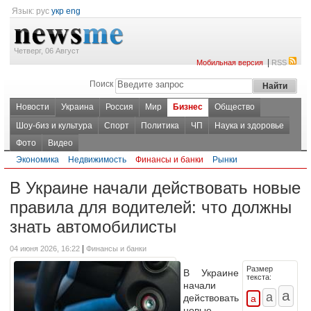
Язык:
рус
укр
eng
Четверг, 06 Август
|
Мобильная версия
RSS
Поиск
Новости
Украина
Россия
Мир
Бизнес
Общество
Шоу-биз и культура
Спорт
Политика
ЧП
Наука и здоровье
Фото
Видео
Экономика
Недвижимость
Финансы и банки
Рынки
В Украине начали действовать новые
правила для водителей: что должны
знать автомобилисты
|
04 июня 2026, 16:22
Финансы и банки
Размер
В Украине
текста:
начали
действовать
новые