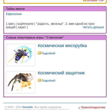
больше TOP
Тайна имени
Ефросенья
1.греч. ( euphrosyne ) " радость , веселье" . 2. имя одной из трех
граций ( харит ) .
Читать дальше
Самые популярные игры: "Стрелялки"
Космическая мясорубка
Подробней
Космический защитник
Подробней
© 2009 - 2026
NewsMe
. Все права защищены.
Правообладателям
Администрация сайта не несёт ответственности за