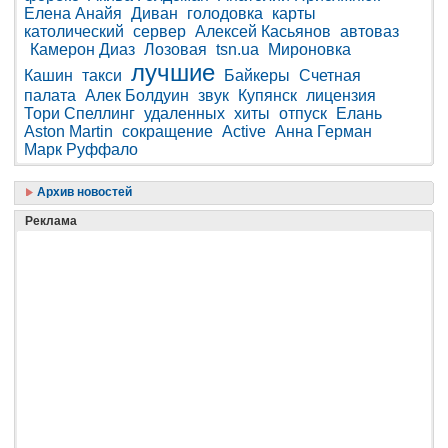
Елена Анайя
Диван
голодовка
карты
католический
сервер
Алексей Касьянов
автоваз
Камерон Диаз
Лозовая
tsn.ua
Мироновка
лучшие
Кашин
такси
Байкеры
Счетная
палата
Алек Болдуин
звук
Купянск
лицензия
Тори Спеллинг
удаленных
хиты
отпуск
Елань
Aston Martin
сокращение
Active
Анна Герман
Марк Руффало
Архив новостей
Реклама