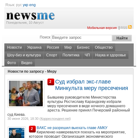
Язык:
рус
укр
eng
Понедельник, 10 Август
|
Мобильная версия
RSS
Поиск
Новости
Украина
Россия
Мир
Бизнес
Общество
Шоу-биз и культура
Спорт
Политика
ЧП
Наука и здоровье
Фото
Видео
Новости по запросу - Меру
Суд избрал экс-главе
2
Минкульта меру пресечения
Бывшему руководителю Министерства
культуры Ростиславу Карандєеву избрали
меру пресечения в виде ночного домашнего
ареста. Решение принял Печерский районный
суд Киева.
30 июня 2026, 18:30 (
Корреспондент.net
)
ВАКС не разрешил выехать главе АМКУ
2
Кириленко намеревался поехать на мероприятие,
которое проводит Организация экономического