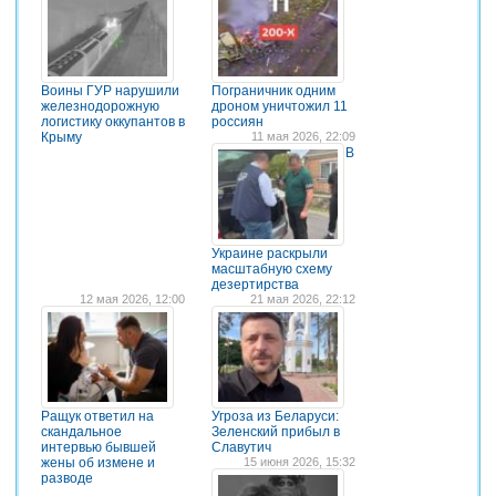
Воины ГУР нарушили
Пограничник одним
железнодорожную
дроном уничтожил 11
логистику оккупантов в
россиян
Крыму
11 мая 2026, 22:09
В
Украине раскрыли
масштабную схему
дезертирства
12 мая 2026, 12:00
21 мая 2026, 22:12
Ращук ответил на
Угроза из Беларуси:
скандальное
Зеленский прибыл в
интервью бывшей
Славутич
жены об измене и
15 июня 2026, 15:32
разводе