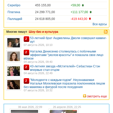
Серебро
455 155,00
+59,00
Платина
24 299 771,00
+111 177,00
Палладий
24 618 805,00
-419 443,00
Все курсы
Многие пишут
Шоу-биз и культура
53-летний брат Анджелины Джоли совершил каминг-
2
аут
07 августа 2026, 10:10
Наталка Денисенко столкнулась с побочными
2
эффектами "уколов красоты" и показала свое лицо
вблизи
04 августа 2026, 09:40
43-летняя звезда «Мстителей» Себастиан Стэн
2
впервые стал отцом
04 августа 2026, 22:49
"Молодеете с каждым годом". Неузнаваемая
2
Наталья Могилевская поразила поклонников лицом
без макияжа и фигурой после похудения
07 августа 2026, 10:32
смотреть еще
06 мая 2026, 22:09
26 апреля 2026, 22:25