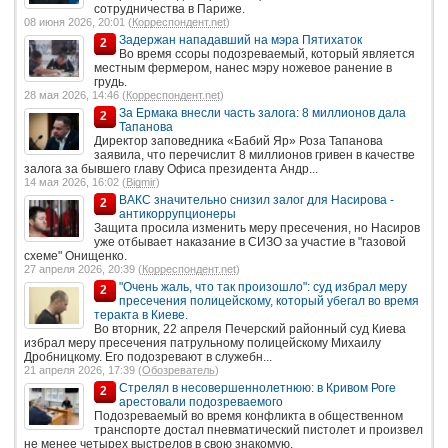
сотрудничества в Париже.
08 июня 2026, 20:01 (
Корреспондент.net
)
Задержан нападавший на мэра Пятихаток
2
Во время ссоры подозреваемый, который является
местным фермером, нанес мэру ножевое ранение в
грудь.
28 мая 2026, 14:46 (
Корреспондент.net
)
За Ермака внесли часть залога: 8 миллионов дала
2
Тапанова
Директор заповедника «Бабий Яр» Роза Тапанова
заявила, что перечислит 8 миллионов гривен в качестве
залога за бывшего главу Офиса президента Андр...
14 мая 2026, 16:02 (
Bigmir
)
ВАКС значительно снизил залог для Насирова -
2
антикоррупционеры
Защита просила изменить меру пресечения, но Насиров
уже отбывает наказание в СИЗО за участие в "газовой
схеме" Онищенко.
27 апреля 2026, 20:39 (
Корреспондент.net
)
"Очень жаль, что так произошло": суд избрал меру
2
пресечения полицейскому, который убегал во время
теракта в Киеве.
Во вторник, 22 апреля Печерский районный суд Киева
избрал меру пресечения патрульному полицейскому Михаилу
Дробницкому. Его подозревают в служебн...
21 апреля 2026, 17:39 (
Обозреватель
)
Стрелял в несовершеннолетнюю: в Кривом Роге
2
арестовали подозреваемого
Подозреваемый во время конфликта в общественном
транспорте достал пневматический пистолет и произвел
не менее четырех выстрелов в свою знакомую.