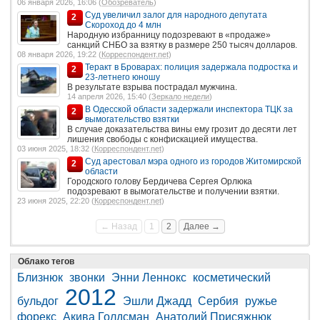
06 января 2026, 16:06 (
Обозреватель
)
Суд увеличил залог для народного депутата
2
Скороход до 4 млн
Народную избранницу подозревают в «продаже»
санкций СНБО за взятку в размере 250 тысяч долларов.
08 января 2026, 19:22 (
Корреспондент.net
)
Теракт в Броварах: полиция задержала подростка и
2
23-летнего юношу
В результате взрыва пострадал мужчина.
14 апреля 2026, 15:40 (
Зеркало недели
)
В Одесской области задержали инспектора ТЦК за
2
вымогательство взятки
В случае доказательства вины ему грозит до десяти лет
лишения свободы с конфискацией имущества.
03 июня 2025, 18:32 (
Корреспондент.net
)
Суд арестовал мэра одного из городов Житомирской
2
области
Городского голову Бердичева Сергея Орлюка
подозревают в вымогательстве и получении взятки.
23 июня 2025, 22:20 (
Корреспондент.net
)
← Назад
1
2
Далее →
Облако тегов
Близнюк
звонки
Энни Леннокс
косметический
2012
бульдог
Эшли Джадд
Сербия
ружье
форекс
Акива Голдсман
Анатолий Присяжнюк