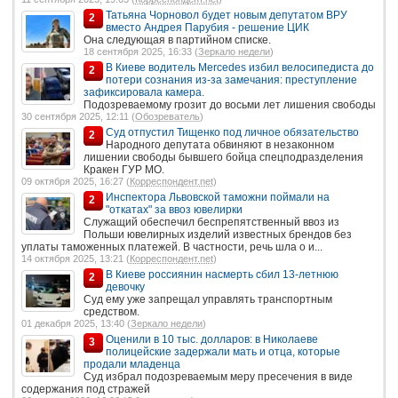
Татьяна Чорновол будет новым депутатом ВРУ
2
вместо Андрея Парубия - решение ЦИК
Она следующая в партийном списке.
18 сентября 2025, 16:33 (
Зеркало недели
)
В Киеве водитель Mercedes избил велосипедиста до
2
потери сознания из-за замечания: преступление
зафиксировала камера.
Подозреваемому грозит до восьми лет лишения свободы
30 сентября 2025, 12:11 (
Обозреватель
)
Суд отпустил Тищенко под личное обязательство
2
Народного депутата обвиняют в незаконном
лишении свободы бывшего бойца спецподразделения
Кракен ГУР МО.
09 октября 2025, 16:27 (
Корреспондент.net
)
Инспектора Львовской таможни поймали на
2
"откатах" за ввоз ювелирки
Служащий обеспечил беспрепятственный ввоз из
Польши ювелирных изделий известных брендов без
уплаты таможенных платежей. В частности, речь шла о и...
14 октября 2025, 13:21 (
Корреспондент.net
)
В Киеве россиянин насмерть сбил 13-летнюю
2
девочку
Суд ему уже запрещал управлять транспортным
средством.
01 декабря 2025, 13:40 (
Зеркало недели
)
Оценили в 10 тыс. долларов: в Николаеве
3
полицейские задержали мать и отца, которые
продали младенца
Суд избрал подозреваемым меру пресечения в виде
содержания под стражей