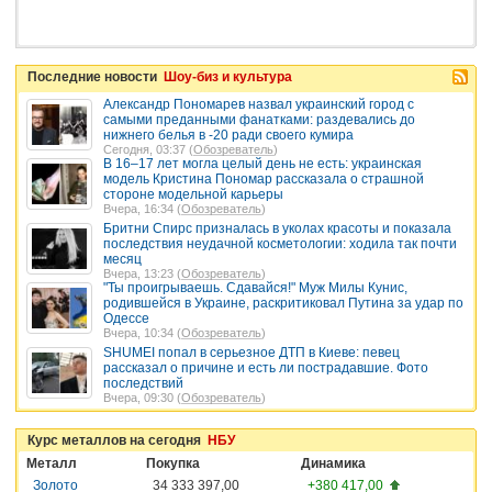
Последние новости
Шоу-биз и культура
Александр Пономарев назвал украинский город с
самыми преданными фанатками: раздевались до
нижнего белья в -20 ради своего кумира
Сегодня, 03:37 (
Обозреватель
)
В 16–17 лет могла целый день не есть: украинская
модель Кристина Пономар рассказала о страшной
стороне модельной карьеры
Вчера, 16:34 (
Обозреватель
)
Бритни Спирс призналась в уколах красоты и показала
последствия неудачной косметологии: ходила так почти
месяц
Вчера, 13:23 (
Обозреватель
)
"Ты проигрываешь. Сдавайся!" Муж Милы Кунис,
родившейся в Украине, раскритиковал Путина за удар по
Одессе
Вчера, 10:34 (
Обозреватель
)
SHUMEI попал в серьезное ДТП в Киеве: певец
рассказал о причине и есть ли пострадавшие. Фото
последствий
Вчера, 09:30 (
Обозреватель
)
Курс металлов на сегодня
НБУ
Металл
Покупка
Динамика
Золото
34 333 397,00
+380 417,00