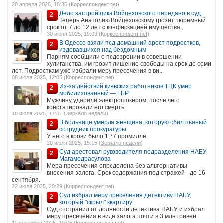
20 апреля 2026, 18:35 (
Корреспондент.net
)
Дело застройщика Войцеховского передано в суд
2
Теперь Анатолию Войцеховскому грозит тюремный
срок от 7 до 12 лет с конфискацией имущества.
30 июня 2025, 19:03 (
Корреспондент.net
)
В Одессе взяли под домашний арест подростков,
2
издевавшихся над бездомным
Парням сообщили о подозрении в совершении
хулиганства, им грозит лишение свободы на срок до семи
лет. Подросткам уже избрали меру пресечения в ви...
08 июля 2025, 12:05 (
Корреспондент.net
)
Из-за действий киевских работников ТЦК умер
2
мобилизованный — ГБР
Мужчину ударили электрошокером, после чего
констатировали его смерть.
18 июля 2025, 17:31 (
Зеркало недели
)
В больнице умерла женщина, которую сбил пьяный
2
сотрудник прокуратуры
У него в крови было 1,77 промилле.
20 июля 2025, 15:15 (
Зеркало недели
)
Суд арестовал руководителя подразделения НАБУ
2
Магамедрасулова
Мера пресечения определена без альтернативы
внесения залога. Срок содержания под стражей - до 16
сентября.
22 июля 2025, 20:29 (
Корреспондент.net
)
Суд избрал меру пресечения детективу НАБУ,
2
который "скрыл" квартиру
Суд отстранил от должности детектива НАБУ и избрал
меру пресечения в виде залога почти в 3 млн гривен.
11 сентября 2025, 19:05 (
Корреспондент.net
)