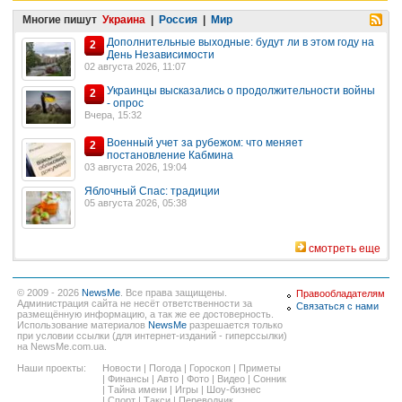
Многие пишут
Украина
|
Россия
|
Мир
Дополнительные выходные: будут ли в этом году на
2
День Независимости
02 августа 2026, 11:07
Украинцы высказались о продолжительности войны
2
- опрос
Вчера, 15:32
Военный учет за рубежом: что меняет
2
постановление Кабмина
03 августа 2026, 19:04
Яблочный Спас: традиции
05 августа 2026, 05:38
смотреть еще
© 2009 - 2026
NewsMe
. Все права защищены.
Правообладателям
Администрация сайта не несёт ответственности за
Связаться с нами
размещённую информацию, а так же ее достоверность.
Использование материалов
NewsMe
разрешается только
при условии ссылки (для интернет-изданий - гиперссылки)
на NewsMe.com.ua.
Наши проекты:
Новости
|
Погода
|
Гороскоп
|
Приметы
|
Финансы
|
Авто
|
Фото
|
Видео
|
Сонник
|
Тайна имени
|
Игры
|
Шоу-бизнес
|
Спорт
|
Такси
|
Переводчик