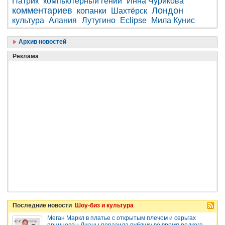
Патрик
компьютерный гений
Инна Чурикова
комментариев
Лондон
копанки
Шахтёрск
культура
Алания
Лутугино
Eclipse
Мила Кунис
Архив новостей
Реклама
Последние новости
Шоу-биз и культура
Меган Маркл в платье с открытым плечом и серьгах