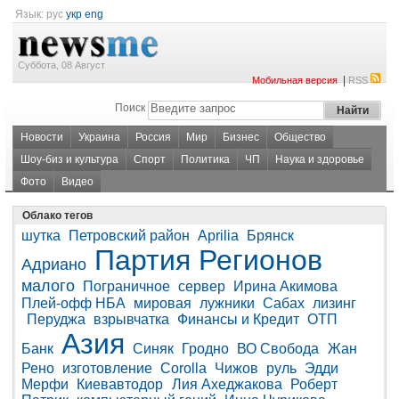
Язык:
рус
укр
eng
Суббота, 08 Август
|
Мобильная версия
RSS
Поиск
Новости
Украина
Россия
Мир
Бизнес
Общество
Шоу-биз и культура
Спорт
Политика
ЧП
Наука и здоровье
Фото
Видео
Облако тегов
шутка
Петровский район
Aprilia
Брянск
Партия Регионов
Адриано
малого
Пограничное
сервер
Ирина Акимова
Плей-офф НБА
мировая
лужники
Сабах
лизинг
Перуджа
взрывчатка
Финансы и Кредит
ОТП
Азия
Банк
Синяк
Гродно
ВО Свобода
Жан
Рено
изготовление
Corolla
Чижов
руль
Эдди
Мерфи
Киевавтодор
Лия Ахеджакова
Роберт