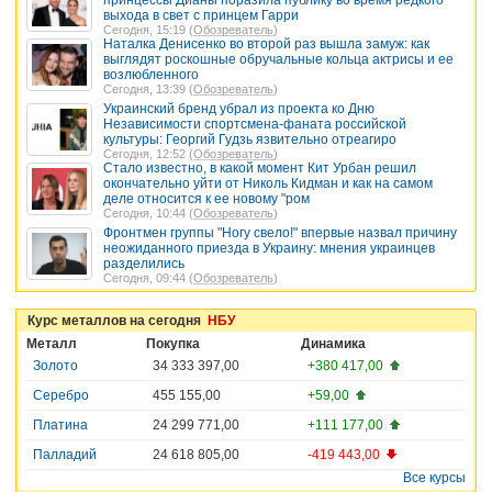
принцессы Дианы поразила публику во время редкого
выхода в свет с принцем Гарри
Сегодня, 15:19 (
Обозреватель
)
Наталка Денисенко во второй раз вышла замуж: как
выглядят роскошные обручальные кольца актрисы и ее
возлюбленного
Сегодня, 13:39 (
Обозреватель
)
Украинский бренд убрал из проекта ко Дню
Независимости спортсмена-фаната российской
культуры: Георгий Гудзь язвительно отреагиро
Сегодня, 12:52 (
Обозреватель
)
Стало известно, в какой момент Кит Урбан решил
окончательно уйти от Николь Кидман и как на самом
деле относится к ее новому "ром
Сегодня, 10:44 (
Обозреватель
)
Фронтмен группы "Ногу свело!" впервые назвал причину
неожиданного приезда в Украину: мнения украинцев
разделились
Сегодня, 09:44 (
Обозреватель
)
Курс металлов на сегодня
НБУ
Металл
Покупка
Динамика
Золото
34 333 397,00
+380 417,00
Серебро
455 155,00
+59,00
Платина
24 299 771,00
+111 177,00
Палладий
24 618 805,00
-419 443,00
Все курсы