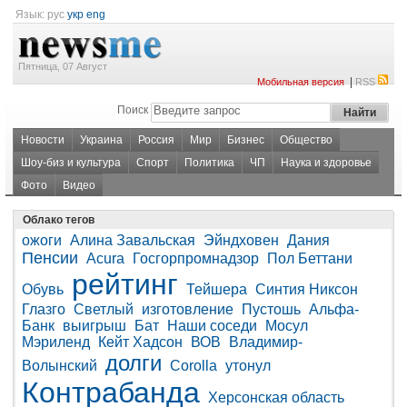
Язык:
рус
укр
eng
Пятница, 07 Август
|
Мобильная версия
RSS
Поиск
Новости
Украина
Россия
Мир
Бизнес
Общество
Шоу-биз и культура
Спорт
Политика
ЧП
Наука и здоровье
Фото
Видео
Облако тегов
ожоги
Алина Завальская
Эйндховен
Дания
Пенсии
Acura
Госгорпромнадзор
Пол Беттани
рейтинг
Обувь
Тейшера
Синтия Никсон
Глазго
Светлый
изготовление
Пустошь
Альфа-
Банк
выигрыш
Бат
Наши соседи
Мосул
Мэриленд
Кейт Хадсон
ВОВ
Владимир-
долги
Волынский
Corolla
утонул
Контрабанда
Херсонская область