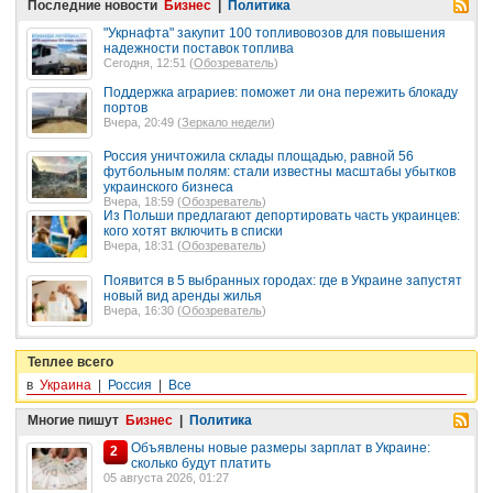
Последние новости
Бизнес
|
Политика
"Укрнафта" закупит 100 топливовозов для повышения
надежности поставок топлива
Сегодня, 12:51 (
Обозреватель
)
Поддержка аграриев: поможет ли она пережить блокаду
портов
Вчера, 20:49 (
Зеркало недели
)
Россия уничтожила склады площадью, равной 56
футбольным полям: стали известны масштабы убытков
украинского бизнеса
Вчера, 18:59 (
Обозреватель
)
Из Польши предлагают депортировать часть украинцев:
кого хотят включить в списки
Вчера, 18:31 (
Обозреватель
)
Появится в 5 выбранных городах: где в Украине запустят
новый вид аренды жилья
Вчера, 16:30 (
Обозреватель
)
Теплее всего
в
Украина
|
Россия
|
Все
Многие пишут
Бизнес
|
Политика
Объявлены новые размеры зарплат в Украине:
2
сколько будут платить
05 августа 2026, 01:27