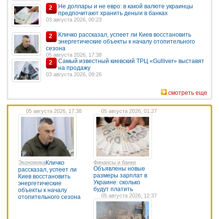
Не доллары и не евро: в какой валюте украинцы
2
предпочитают хранить деньги в банках
03 августа 2026, 00:23
Кличко рассказал, успеет ли Киев восстановить
2
энергетические объекты к началу отопительного
сезона
05 августа 2026, 17:38
Самый известный киевский ТРЦ «Gulliver» выставят
2
на продажу
03 августа 2026, 09:26
смотреть еще
05 августа 2026, 17:38
05 августа 2026, 01:27
Экономика
Кличко
Финансы и банки
Объявлены новые
рассказал, успеет ли
размеры зарплат в
Киев восстановить
Украине: сколько
энергетические
будут платить
объекты к началу
05 августа 2026, 12:37
отопительного сезона