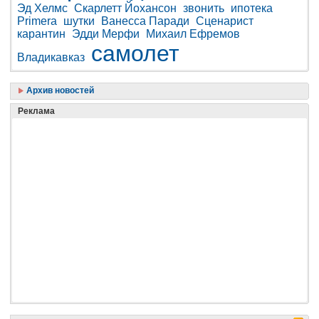
Эд Хелмс
Скарлетт Йохансон
звонить
ипотека
Primera
шутки
Ванесса Паради
Сценарист
карантин
Эдди Мерфи
Михаил Ефремов
самолет
Владикавказ
Архив новостей
Реклама