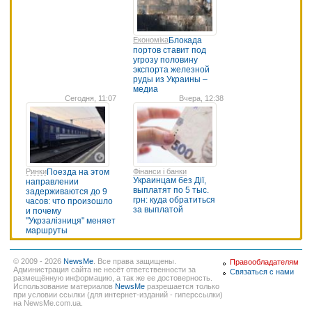
Економіка
Блокада
портов ставит под
угрозу половину
экспорта железной
руды из Украины –
медиа
Сегодня, 11:07
Вчера, 12:38
Ринки
Поезда на этом
Фінанси і банки
Украинцам без Дії,
направлении
выплатят по 5 тыс.
задерживаются до 9
грн: куда обратиться
часов: что произошло
за выплатой
и почему
"Укрзалізниця" меняет
маршруты
© 2009 - 2026
NewsMe
. Все права защищены.
Правообладателям
Администрация сайта не несёт ответственности за
Связаться с нами
размещённую информацию, а так же ее достоверность.
Использование материалов
NewsMe
разрешается только
при условии ссылки (для интернет-изданий - гиперссылки)
на NewsMe.com.ua.