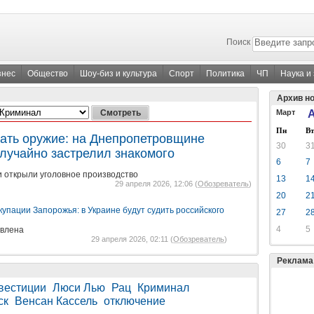
Поиск
знес
Общество
Шоу-биз и культура
Спорт
Политика
ЧП
Наука и
Архив н
Март
А
Пн
Вт
зать оружие: на Днепропетровщине
30
3
случайно застрелил знакомого
6
7
 открыли уголовное производство
13
1
29 апреля 2026, 12:06 (
Обозреватель
)
20
2
упации Запорожья: в Украине будут судить российского
27
2
4
5
овлена
29 апреля 2026, 02:11 (
Обозреватель
)
Реклама
вестиции
Люси Лью
Рац
Криминал
ск
Венсан Кассель
отключение