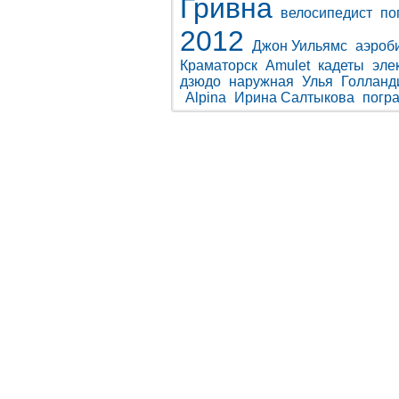
Гривна
велосипедист
по
2012
Джон Уильямс
аэроб
Краматорск
Amulet
кадеты
эле
дзюдо
наружная
Улья
Голланд
Alpina
Ирина Салтыкова
погр