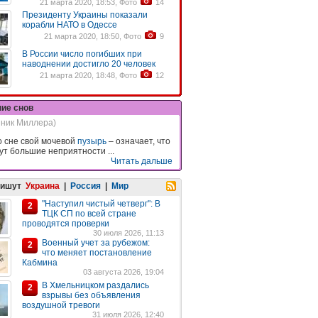
21 марта 2020, 18:53, Фото
14
Президенту Украины показали
корабли НАТО в Одессе
21 марта 2020, 18:50, Фото
9
В России число погибших при
наводнении достигло 20 человек
21 марта 2020, 18:48, Фото
12
ние снов
нник Миллера)
о сне свой мочевой
пузырь
– означает, что
ут большие неприятности ...
Читать дальше
пишут
Украина
|
Россия
|
Мир
"Наступил чистый четверг": В
2
ТЦК СП по всей стране
проводятся проверки
30 июля 2026, 11:13
Военный учет за рубежом:
2
что меняет постановление
Кабмина
03 августа 2026, 19:04
В Хмельницком раздались
2
взрывы без объявления
воздушной тревоги
31 июля 2026, 12:40