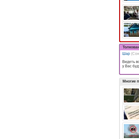
Толкова
Шар
(Со
Видеть в
у Вас буд
Многие 