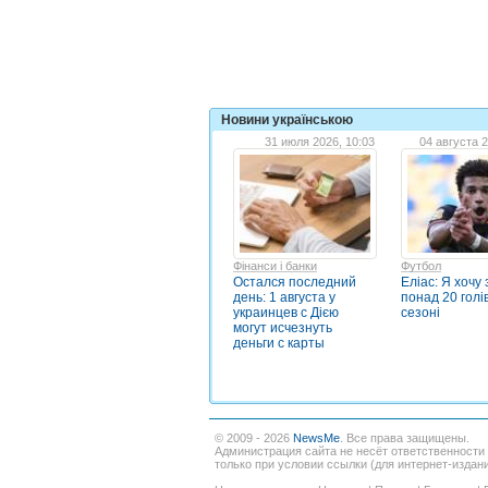
Новини українською
31 июля 2026, 10:03
04 августа 2
Фінанси і банки
Футбол
Остался последний
Еліас: Я хочу
день: 1 августа у
понад 20 голі
украинцев с Дією
сезоні
могут исчезнуть
деньги с карты
© 2009 - 2026
NewsMe
. Все права защищены.
Администрация сайта не несёт ответственности
только при условии ссылки (для интернет-издан