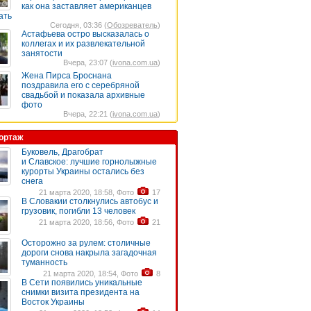
как она заставляет американцев
ать
Сегодня, 03:36 (
Обозреватель
)
Астафьева остро высказалась о
коллегах и их развлекательной
занятости
Вчера, 23:07 (
ivona.com.ua
)
Жена Пирса Броснана
поздравила его с серебряной
свадьбой и показала архивные
фото
Вчера, 22:21 (
ivona.com.ua
)
ортаж
Буковель, Драгобрат
и Славское: лучшие горнолыжные
курорты Украины остались без
снега
21 марта 2020, 18:58, Фото
17
В Словакии столкнулись автобус и
грузовик, погибли 13 человек
21 марта 2020, 18:56, Фото
21
Осторожно за рулем: столичные
дороги снова накрыла загадочная
туманность
21 марта 2020, 18:54, Фото
8
В Сети появились уникальные
снимки визита президента на
Восток Украины