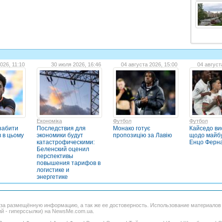
026, 11:10
30 июля 2026, 16:46
04 августа 2026, 15:00
04 август
Економіка
Футбол
Футбол
 забити
Последствия для
Монако готує
Кайседо ви
в в цьому
экономики будут
пропозицію за Лавію
щодо майб
катастрофическими:
Енцо Ферн
Беленский оценил
перспективы
повышения тарифов в
логистике и
энергетике
 за размещённую информацию, а так же ее достоверность. Использование материало
ий - гиперссылки) на NewsMe.com.ua.