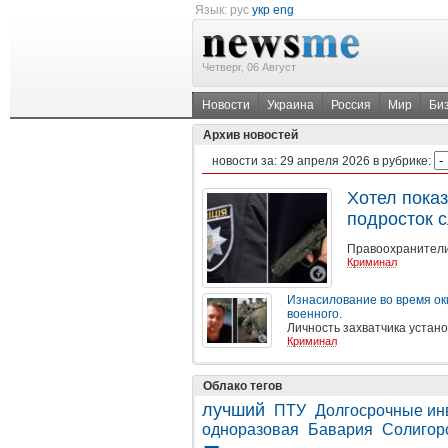
Язык:
рус
укр
eng
Четверг, 06 Август
Новости
Украина
Россия
Мир
Би
Архив новостей
новости за:
29 апреля 2026
в рубрике:
Хотел пока
подросток 
Правоохранители
Криминал
Изнасилование во время окк
военного.
Личность захватчика устан
Криминал
Облако тегов
лучший
ПТУ
Долгосрочные ин
одноразовая
Бавария
Солигор