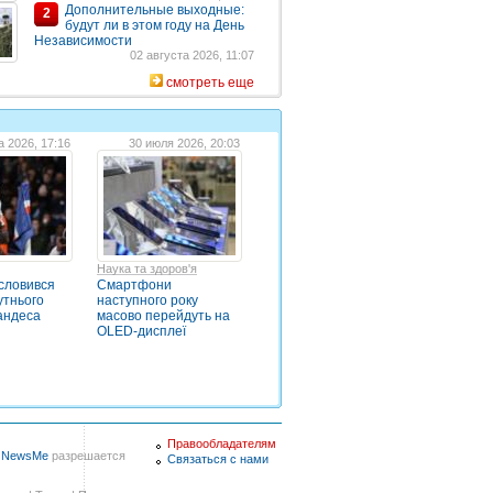
Дополнительные выходные:
2
будут ли в этом году на День
Независимости
02 августа 2026, 11:07
смотреть еще
а 2026, 17:16
30 июля 2026, 20:03
Наука та здоров'я
словився
Cмартфони
утнього
наступного року
андеса
масово перейдуть на
OLED-дисплеї
Правообладателям
в
NewsMe
разрешается
Связаться с нами