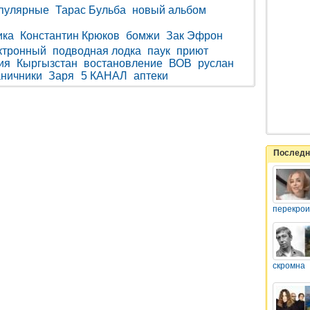
пулярные
Тарас Бульба
новый альбом
ика
Константин Крюков
бомжи
Зак Эфрон
ктронный
подводная лодка
паук
приют
ия
Кыргызстан
востановление
ВОВ
руслан
аничники
Заря
5 КАНАЛ
аптеки
Последн
перекрои
скромна