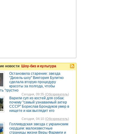
ие новости
Шоу-биз и культура
Остановила старение: звезда
"Дизель-шоу" Виктория Булитко
сделала вторую процедуру
красоты за полгода, чтобы
ть "грустно
Сегодня, 09:35 (
Обозреватель
)
Варили суп из костей для собак:
почему "самый узнаваемый актер
СССР" Борислав Брондуков умер в
нищете и как выглядит его
Сегодня, 04:10 (
Обозреватель
)
Голливудская звезда с украинским
сердцем: малоизвестные
страницы жизни Веры Фармиги и