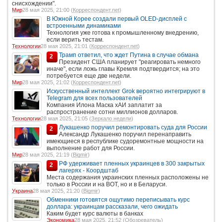
снисхождении".
Мир
28 мая 2025, 21:00 (
Корреспондент.net
)
В Южной Корее создали первый OLED-дисплей с
встроенными динамиками
Технология уже готова к промышленному внедрению,
если верить тестам.
Технологии
28 мая 2025, 21:01 (
Корреспондент.net
)
Трамп ответил, что ждет Путина в случае обмана
2
Президент США планирует "реагировать немного
иначе", если ложь главы Кремля подтвердится; на это
потребуется еще две недели.
Мир
28 мая 2025, 21:02 (
Корреспондент.net
)
Искусственный интеллект Grok вероятно интегрируют в
Telegram для всех пользователей
Компания Илона Маска хАИ заплатит за
распространение сотни миллионов долларов.
Технологии
28 мая 2025, 21:05 (
Зеркало недели
)
Лукашенко поручил ремонтировать суда для России
2
Александр Лукашенко поручил перенаправить
имеющиеся в республике судоремонтные мощности на
выполнение работ для России.
Мир
28 мая 2025, 21:19 (
Bigmir
)
РФ удерживает пленных украинцев в 300 закрытых
2
лагерях - Коордштаб
Места содержания украинских пленных расположены не
только в России и на ВОТ, но и в Беларуси.
Украина
28 мая 2025, 21:20 (
Bigmir
)
Обменники готовятся ощутимо переписывать курс
доллара: украинцам рассказали, чего ожидать
Каким будет курс валюты в банках
Экономика
28 мая 2025, 21:52 (
Обозреватель
)