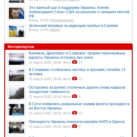
Это важный шаг в поддержку Украины: Кличко
поблагодарил Сенат США за решение о санкциях против
РФ
Вчера, 22:55 (
Обозреватель
)
Зеленский впервые за каденцию прибыл в Сербию
Вчера, 22:04 (
Bigmir
)
Фоторепортаж
Буковель, Драгобрат и Славское: лучшие горнолыжные
курорты Украины остались без снега
21 марта 2020, 18:58, Фото
17
В Словакии столкнулись автобус и грузовик, погибли 13
человек
21 марта 2020, 18:56, Фото
21
Осторожно за рулем: столичные дороги снова накрыла
загадочная туманность
21 марта 2020, 18:54, Фото
8
В Сети появились уникальные снимки визита президента
на Восток Украины
21 марта 2020, 18:53, Фото
14
Президенту Украины показали корабли НАТО в Одессе
21 марта 2020, 18:50, Фото
9