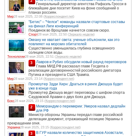
2
Генеральный директор агентства Рафаэль Гросси в
ближайшие дни посетит Киев на фоне сообщений о
планах россиян.
Мир
28 мая 2025, 22:08 (
Корреспондент.net
)
"Бетис" – "Челси": команды назвали стартовые составы
на финал Лиги конференций
Поединок во Вроцлаве начнется совсем скоро.
Спорт
28 мая 2025, 22:50 (
Зеркало недели
)
Океану не хватает света: ученые объяснили, как это
повлияет на морских обитателей
Существенно уменьшилась глубина освещенного
солнцем слоя воды.
Технологии
28 мая 2025, 22:51 (
Зеркало недели
)
Лавров и Рубио обсудили новый раунд переговоров
3
Глава МИД РФ рассказал главе Госдепа о
реализации договоренностей российского диктатора
Путина и президента США Трампа.
Мир
28 мая 2025, 23:14 (
Корреспондент.net
)
Промоутер Эдди Хирн: Драться в ринге Джошуа будет
уже в конце года
Промоутер Джошуа ведет переговоры с шефом спорта
Саудовской Аравии о двух боях для Джошуа.
Бокс
28 мая 2025, 23:15 (
Корреспондент.net
)
Меморандум о перемирии: Умеров назвал дедлайн
2
для РФ
Министр обороны Украины передал главе российской
делегации документ, отражающий позицию Украины о
прекращении огня.
Украина
28 мая 2025, 23:15 (
Корреспондент.net
)
В ГУР назвали количество защитников Азовстали,
3