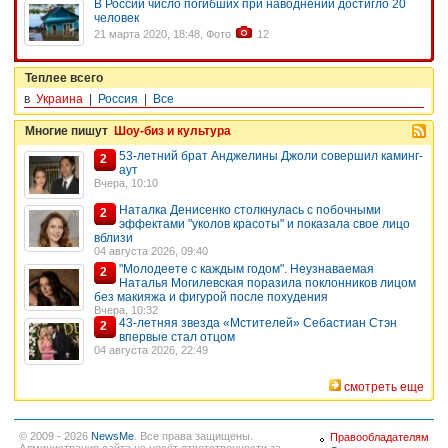
В России число погибших при наводнении достигло 20
человек
21 марта 2020, 18:48, Фото
12
Теплее всего
в
Украина
|
Россия
|
Все
Многие пишут
Шоу-биз и культура
53-летний брат Анджелины Джоли совершил каминг-
2
аут
Вчера, 10:10
Наталка Денисенко столкнулась с побочными
2
эффектами "уколов красоты" и показала свое лицо
вблизи
04 августа 2026, 09:40
"Молодеете с каждым годом". Неузнаваемая
2
Наталья Могилевская поразила поклонников лицом
без макияжа и фигурой после похудения
Вчера, 10:32
43-летняя звезда «Мстителей» Себастиан Стэн
2
впервые стал отцом
04 августа 2026, 22:49
смотреть еще
© 2009 - 2026
NewsMe
. Все права защищены.
Правообладателям