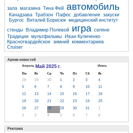
автомобиль
зала
магазина
Тина Фей
Канадзава
Трабзон
Пафос
добавление
закуски
Бургос
Виталий Борисюк
медицинский институт
игра
стенды
Владимир Полевой
селяне
Традиции
мультфильмы
Иван Куличенко
Красногвардейское
зимний
комментариев
Cruiser
Архив новостей
Апрель
Май 2025 г.
Июнь
Пн
Вт
Ср
Чт
Пт
Сб
Вс
28
29
30
1
2
3
4
5
6
7
8
9
10
11
12
13
14
15
16
17
18
19
20
21
22
23
24
25
26
27
28
29
30
31
1
2
3
4
5
6
7
8
Реклама