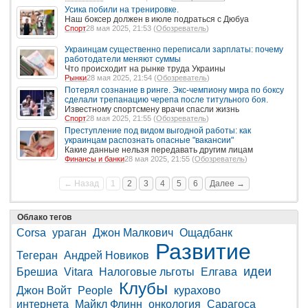
Усика побили на тренировке.
Наш боксер должен в июле подраться с Дюбуа
Спорт
28 мая 2025, 21:53 (
Обозреватель
)
Украинцам существенно переписали зарплаты: почему
работодатели меняют суммы
Что происходит на рынке труда Украины
Рынки
28 мая 2025, 21:54 (
Обозреватель
)
Потерял сознание в ринге. Экс-чемпиону мира по боксу
сделали трепанацию черепа после титульного боя.
Известному спортсмену врачи спасли жизнь
Спорт
28 мая 2025, 21:55 (
Обозреватель
)
Преступление под видом выгодной работы: как
украинцам распознать опасные "вакансии"
Какие данные нельзя передавать другим лицам
Финансы и банки
28 мая 2025, 21:55 (
Обозреватель
)
← Назад
1
2
3
4
5
6
Далее →
Облако тегов
Corsa
ураган
Джон Малкович
Ощадбанк
Развитие
Тегеран
Андрей Новиков
идеи
Брешиа
Vitara
Налоговые льготы
Елгава
Клубы
Джон Войт
People
курахово
интернета
Майкл Флинн
онкология
Сарагоса