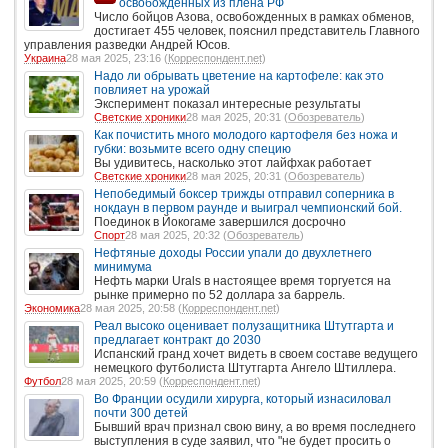
освобожденных из плена РФ
Число бойцов Азова, освобожденных в рамках обменов,
достигает 455 человек, пояснил представитель Главного
управления разведки Андрей Юсов.
Украина
28 мая 2025, 23:16 (
Корреспондент.net
)
Надо ли обрывать цветение на картофеле: как это
повлияет на урожай
Эксперимент показал интересные результаты
Светские хроники
28 мая 2025, 20:31 (
Обозреватель
)
Как почистить много молодого картофеля без ножа и
губки: возьмите всего одну специю
Вы удивитесь, насколько этот лайфхак работает
Светские хроники
28 мая 2025, 20:31 (
Обозреватель
)
Непобедимый боксер трижды отправил соперника в
нокдаун в первом раунде и выиграл чемпионский бой.
Поединок в Йокогаме завершился досрочно
Спорт
28 мая 2025, 20:32 (
Обозреватель
)
Нефтяные доходы России упали до двухлетнего
минимума
Нефть марки Urals в настоящее время торгуется на
рынке примерно по 52 доллара за баррель.
Экономика
28 мая 2025, 20:58 (
Корреспондент.net
)
Реал высоко оценивает полузащитника Штутгарта и
предлагает контракт до 2030
Испанский гранд хочет видеть в своем составе ведущего
немецкого футболиста Штутгарта Ангело Штиллера.
Футбол
28 мая 2025, 20:59 (
Корреспондент.net
)
Во Франции осудили хирурга, который изнасиловал
почти 300 детей
Бывший врач признал свою вину, а во время последнего
выступления в суде заявил, что "не будет просить о