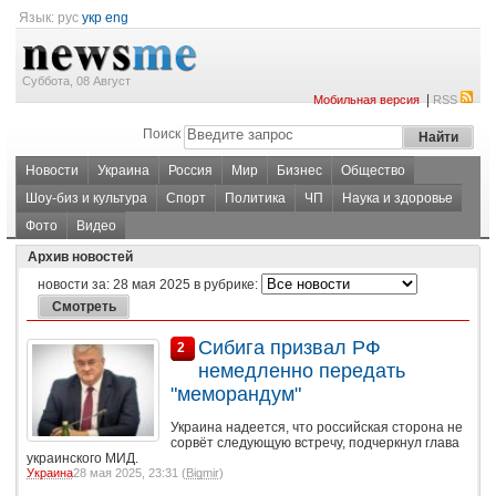
Язык:
рус
укр
eng
Суббота, 08 Август
|
Мобильная версия
RSS
Поиск
Новости
Украина
Россия
Мир
Бизнес
Общество
Шоу-биз и культура
Спорт
Политика
ЧП
Наука и здоровье
Фото
Видео
Архив новостей
новости за:
28 мая 2025
в рубрике:
Сибига призвал РФ
2
немедленно передать
"меморандум"
Украина надеется, что российская сторона не
сорвёт следующую встречу, подчеркнул глава
украинского МИД.
Украина
28 мая 2025, 23:31 (
Bigmir
)