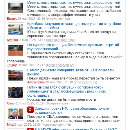
Мини компьютеры: все, что нужно знать перед покупкой
Мини компьютеры: все, что нужно знать перед покупкой
Современный пользователь техники все чаще выбирает
компактность, энергоэффективность и униве...
Бизнес
28 мая 2025, 23:36 (
e-news.com.ua
)
Кривбасс вынужден отказать детям в участии в футболе
в Дохе из-за войны
Юные футболисты академии Кривбасса не поедут на
соревнования в Катаре.
Футбол
28 мая 2025, 23:17 (
Корреспондент.net
)
На турнире во Франции Ястремская проходит в третий
круг соревнований
С одинаковым счетом в двух сетах украинская
теннисистка преодолевает барьер в виде "нейтральной"
соперницы.
Теннис
28 мая 2025, 23:17 (
Корреспондент.net
)
Самого дешевого соперника Tesla от Slate показали
вживую.
Новый практичный электрокар перестал быть секретом
Автомобили
28 мая 2025, 23:18 (
Обозреватель
)
Путин высказался о ситуации со "своей новой
любовницей" и стал посмешищем у российских
болельщиков
Российский диктатор был высмеян в сети
Спорт
28 мая 2025, 23:19 (
Обозреватель
)
Санкции против РФ: Трамп объяснил, почему
2
воздерживается
Президент США заверил, что он «намного строже, чем
считают», но «нужно знать, когда применять давление».
Мир
28 мая 2025, 22:08 (
Корреспондент.net
)
В МАГАТЕ обеспокоены планами России по ЗАЭС