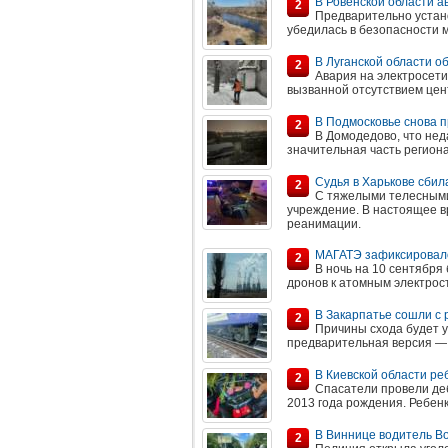
В Ровенской области а
2
Предварительно устано
убедилась в безопасности м
В Луганской области о
2
Авария на электросети
вызванной отсутствием цен
В Подмосковье снова 
2
В Домодедово, что нед
значительная часть региона
Судья в Харькове сбил
2
С тяжелыми телесными
учреждение. В настоящее в
реанимации.
МАГАТЭ зафиксировало
2
В ночь на 10 сентябр
дронов к атомным электрос
В Закарпатье сошли с 
2
Причины схода будет у
предварительная версия — 
В Киевской области ре
2
Спасатели провели де
2013 года рождения. Ребенк
В Виннице водитель Bo
2