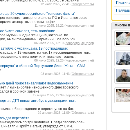
вное производство по ч. 2 ст. 286-1 УК Украины
Платин
12 июля 2025, 22:41 (
Обозреватель
)
Паллад
еще 20 судов российского "теневого флота"
удов теневого танкерного флота РФ и Ирана, которые
орские экспортные потоки нефти.
Многие 
11 июля 2025, 18:22 (
Корреспондент.net
)
разбился самолет, есть погибшие
рое мужчин и одна женщина, которые, по
и, были гражданами Германии. Все погибли.
06 июля 2025, 13:10 (
Корреспондент.net
)
 автобус с украинцами, 19 пострадавших
острадали 19 человек, из них 17 несовершеннолетних.
овершеннолетних получили тяжелые травмы.
06 июля 2025, 12:26 (
Корреспондент.net
)
верпуля" и сборной Португалии Диого Жота – СМИ
ет
03 июля 2025, 11:43 (
Обозреватель
)
лько дней приостанавливают водоснабжение
ает 7 км наиболее изношенного Днестровского
дался в срочной замене.
19 марта 2025, 19:39 (
Корреспондент.net
)
орта в ДТП попал автобус с украинцами: есть
дарился об ограждение и перекинулся на бок
29 апреля 2025, 11:09 (
Обозреватель
)
ись два вертолёта
в находились по три человека. Среди пассажиров -
 Синаялг и Прийт Яагант, утверждают СМИ.