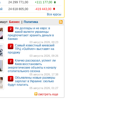
а
24 299 771,00
+111 177,00
ий
24 618 805,00
-419 443,00
Все курсы
пишут
Бизнес
|
Политика
Не доллары и не евро: в
2
какой валюте украинцы
предпочитают хранить деньги в
банках
03 августа 2026, 00:23
Самый известный киевский
2
ТРЦ «Gulliver» выставят на
продажу
03 августа 2026, 09:26
Кличко рассказал, успеет ли
2
Киев восстановить
энергетические объекты к началу
отопительного сезона
05 августа 2026, 17:38
Объявлены новые размеры
2
зарплат в Украине: сколько
будут платить
05 августа 2026, 01:27
смотреть еще