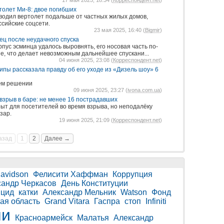
17 мая 2025, 18:34 (
Корреспондент.net
)
толет Ми-8: двое погибших
водил вертолет подальше от частных жилых домов,
ссийские соцсети.
23 мая 2025, 16:40 (
Bigmir
)
ц после неудачного спуска
рпус эсминца удалось выровнять, его носовая часть по-
е, что делает невозможным дальнейшее спускани...
04 июня 2025, 23:08 (
Корреспондент.net
)
пы рассказала правду об его уходе из «Дизель шоу» 6
оем решении
09 июня 2025, 23:27 (
ivona.com.ua
)
взрыв в баре: не менее 16 пострадавших
крыт для посетителей во время взрыва, но неподалёку
зар.
19 июня 2025, 21:09 (
Корреспондент.net
)
азад
1
2
Далее →
Davidson
Фелисити Хаффман
Коррупция
сандр Черкасов
День Конституции
ицид
катки
Александр Мельник
Watson
Фонд
ая область
Grand Vitara
Гаспра
стоп
Infiniti
чи
Красноармейск
Малатья
Александр