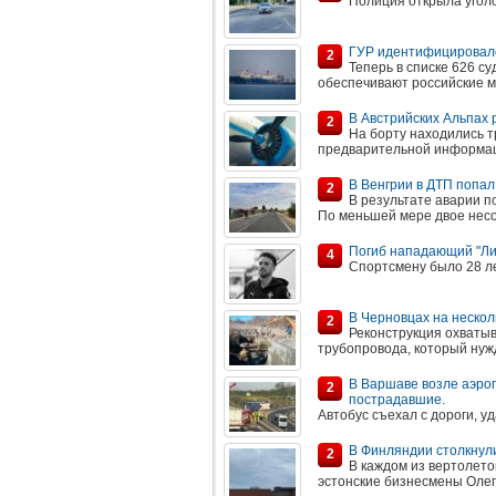
Полиция открыла уголо
ГУР идентифицировало 
2
Теперь в списке 626 с
обеспечивают российские м
В Австрийских Альпах 
2
На борту находились т
предварительной информаци
В Венгрии в ДТП попал
2
В результате аварии п
По меньшей мере двое нес
Погиб нападающий "Ли
4
Спортсмену было 28 л
В Черновцах на неско
2
Реконструкция охватыв
трубопровода, который нуж
В Варшаве возле аэроп
2
пострадавшие.
Автобус съехал с дороги, у
В Финляндии столкнул
2
В каждом из вертолето
эстонские бизнесмены Олег