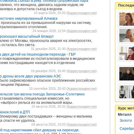
втомобиль съехал в реку: погибла супружеская пара
влено, что женщина, двигаясь задним ходом, не
Последн
аневра и допустила съезд в водоем.
15 марта 2026, 20:20 (
Корреспондент.net
)
бесточен оккупированный Алчевск
 произошла из-за превышенной нагрузки на систему,
трализованного отопления.
24 января 2026, 11:54 (
Корреспондент.net
)
произошел масштабный блэкаут
алеко от Москвы, произошла авария на электросетях,
 осталась без света.
31 декабря 2025, 21:30 (
Корреспондент.net
)
а двух детей на пешеходном переходе - ГБР
 повреждениями их госпитализировали в медицинское
ремя пострадавшие находятся в отделении
19 декабря 2025, 16:45 (
Корреспондент.net
)
 дроны возле двух украинских АЭС
я было зафиксировано опасное приближение российских
танциям Украины.
10 сентября 2025, 20:43 (
Корреспондент.net
)
рельсов три вагона поезда Запорожье-Солотвино
станавливать специальная комиссия, но
«выброс» рельса из-за аномальной жары.
15 августа 2025, 20:32 (
Корреспондент.net
)
Курс ме
бенок погиб в ДТП
Металл
блокировку двух пострадавших – женщины и мальчика
а спасти не удалось.
Золото
09 августа 2025, 15:03 (
Корреспондент.net
)
Серебр
lt под наркотиками сбил девушку на переходе.