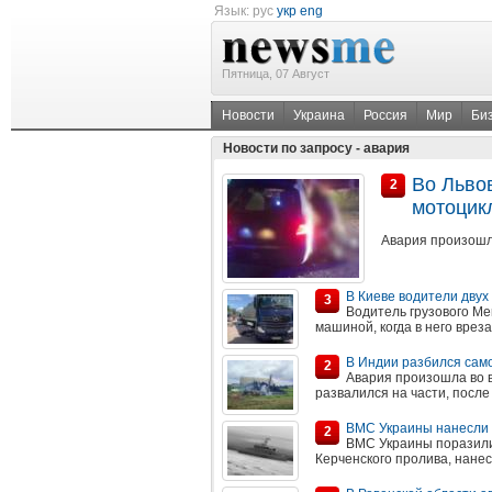
Язык:
рус
укр
eng
Пятница, 07 Август
Новости
Украина
Россия
Мир
Би
Новости по запросу - авария
Во Льво
2
мотоцикл
Авария произошл
В Киеве водители двух 
3
Водитель грузового Me
машиной, когда в него врез
В Индии разбился сам
2
Авария произошла во в
развалился на части, после
ВМС Украины нанесли 
2
ВМС Украины поразили
Керченского пролива, нанес