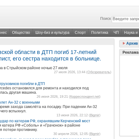
Поиск
знес
Общество
Шоу-биз и культура
Спорт
Политика
ЧП
Наука и
Архив 
вской области в ДТП погиб 17-летний
Реклама
ист, его сестра находится в больнице.
а в Стрыйском районе ночью 27 июля
27 июля 2026, 13:44 (
Обозреватель
)
грузовиков погибли в ДТП
rcedes остановился для ремонта и находился под
алась другая машина.
26 июня 2026, 19:21 (
Корреспондент.net
)
олет Ан-32 с военными
ремя захода самолёта на посадку. При падении Ан-32
 чего вспыхнул.
13 июня 2026, 22:12 (
Bigmir
)
удар по катерам РФ, охранявшим Керченский мост
 катера РФ «Соболь» и «Грачонок» в районе
я потери противнику.
30 апреля 2026, 12:05 (
Bigmir
)