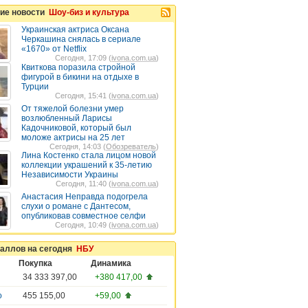
ие новости
Шоу-биз и культура
Украинская актриса Оксана
Черкашина снялась в сериале
«1670» от Netflix
Сегодня, 17:09 (
ivona.com.ua
)
Квиткова поразила стройной
фигурой в бикини на отдыхе в
Турции
Сегодня, 15:41 (
ivona.com.ua
)
От тяжелой болезни умер
возлюбленный Ларисы
Кадочниковой, который был
моложе актрисы на 25 лет
Сегодня, 14:03 (
Обозреватель
)
Лина Костенко стала лицом новой
коллекции украшений к 35-летию
Независимости Украины
Сегодня, 11:40 (
ivona.com.ua
)
Анастасия Неправда подогрела
слухи о романе с Дантесом,
опубликовав совместное селфи
Сегодня, 10:49 (
ivona.com.ua
)
таллов на сегодня
НБУ
Покупка
Динамика
34 333 397,00
+380 417,00
о
455 155,00
+59,00