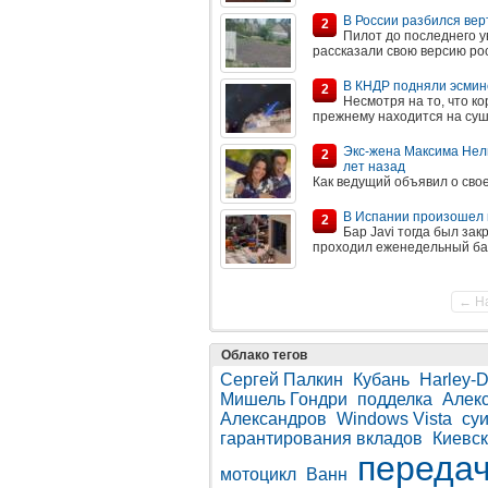
В России разбился вер
2
Пилот до последнего у
рассказали свою версию ро
В КНДР подняли эсмине
2
Несмотря на то, что ко
прежнему находится на суш
Экс-жена Максима Нели
2
лет назад
Как ведущий объявил о св
В Испании произошел 
2
Бар Javi тогда был за
проходил еженедельный ба
← Н
Облако тегов
Сергей Палкин
Кубань
Harley-
Мишель Гондри
подделка
Алек
Александров
Windows Vista
су
гарантирования вкладов
Киевск
переда
мотоцикл
Ванн