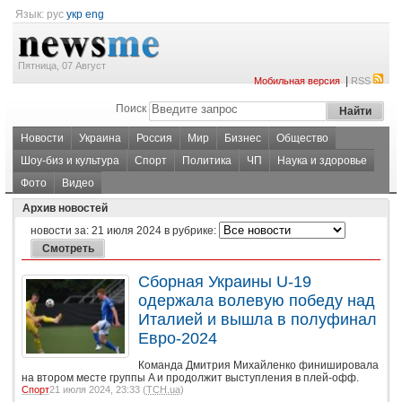
Язык:
рус
укр
eng
Пятница, 07 Август
|
Мобильная версия
RSS
Поиск
Новости
Украина
Россия
Мир
Бизнес
Общество
Шоу-биз и культура
Спорт
Политика
ЧП
Наука и здоровье
Фото
Видео
Архив новостей
новости за:
21 июля 2024
в рубрике:
Сборная Украины U-19
одержала волевую победу над
Италией и вышла в полуфинал
Евро-2024
Команда Дмитрия Михайленко финишировала
на втором месте группы A и продолжит выступления в плей-офф.
Спорт
21 июля 2024, 23:33 (
ТСН.ua
)