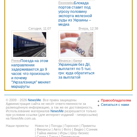
Економіка
Блокада
портов ставит под
угрозу половину
экспорта железной
руды из Украины –
медиа
Сегодня, 11:07
Вчера, 12:38
Ринки
Поезда на этом
Фінанси і банки
Украинцам без Дії,
направлении
выплатят по 5 тыс.
задерживаются до 9
грн: куда обратиться
часов: что произошло
за выплатой
и почему
"Укрзалізниця" меняет
маршруты
© 2009 - 2026
NewsMe
. Все права защищены.
Правообладателям
Администрация сайта не несёт ответственности за
Связаться с нами
размещённую информацию, а так же ее достоверность.
Использование материалов
NewsMe
разрешается только
при условии ссылки (для интернет-изданий - гиперссылки)
на NewsMe.com.ua.
Наши проекты:
Новости
|
Погода
|
Гороскоп
|
Приметы
|
Финансы
|
Авто
|
Фото
|
Видео
|
Сонник
|
Тайна имени
|
Игры
|
Шоу-бизнес
|
Спорт
|
Такси
|
Переводчик