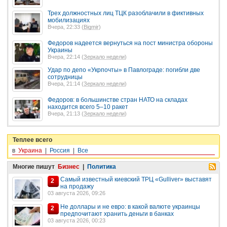
Трех должностных лиц ТЦК разоблачили в фиктивных
мобилизациях
Вчера, 22:33 (
Bigmir
)
Федоров надеется вернуться на пост министра обороны
Украины
Вчера, 22:14 (
Зеркало недели
)
Удар по депо «Укрпочты» в Павлограде: погибли две
сотрудницы
Вчера, 21:14 (
Зеркало недели
)
Федоров: в большинстве стран НАТО на складах
находится всего 5–10 ракет
Вчера, 21:13 (
Зеркало недели
)
Теплее всего
в
Украина
|
Россия
|
Все
Многие пишут
Бизнес
|
Политика
Самый известный киевский ТРЦ «Gulliver» выставят
2
на продажу
03 августа 2026, 09:26
Не доллары и не евро: в какой валюте украинцы
2
предпочитают хранить деньги в банках
03 августа 2026, 00:23