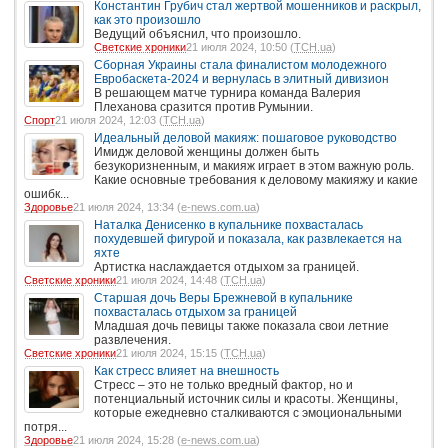
Константин Грубич стал жертвой мошенников и раскрыл,
как это произошло
Ведущий объяснил, что произошло.
Светские хроники
21 июля 2024, 10:50 (
ТСН.ua
)
Сборная Украины стала финалистом молодежного
Евробаскета-2024 и вернулась в элитный дивизион
В решающем матче турнира команда Валерия
Плеханова сразится против Румынии.
Спорт
21 июля 2024, 12:03 (
ТСН.ua
)
Идеальный деловой макияж: пошаговое руководство
Имидж деловой женщины должен быть
безукоризненным, и макияж играет в этом важную роль.
Какие основные требования к деловому макияжу и какие
ошибк...
Здоровье
21 июля 2024, 13:34 (
e-news.com.ua
)
Наталка Денисенко в купальнике похвасталась
похудевшей фигурой и показала, как развлекается на
яхте
Артистка наслаждается отдыхом за границей.
Светские хроники
21 июля 2024, 14:48 (
ТСН.ua
)
Старшая дочь Веры Брежневой в купальнике
похвасталась отдыхом за границей
Младшая дочь певицы также показала свои летние
развлечения.
Светские хроники
21 июля 2024, 15:15 (
ТСН.ua
)
Как стресс влияет на внешность
Стресс – это не только вредный фактор, но и
потенциальный источник силы и красоты. Женщины,
которые ежедневно сталкиваются с эмоциональными
потря...
Здоровье
21 июля 2024, 15:28 (
e-news.com.ua
)