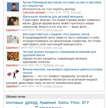
Артем Пивоваров мастерски поставил на место критиков
его творчества
Исполнитель не стал терпеть критику.
Светские хроники
21 июля 2024, 15:49 (
ТСН.ua
)
Идеальная причёска для деловой женщины
Существует мнение, что новая стрижка может изменить
жизнь. Другая форма волос может притянуть новую
энергетику. Верить в это или нет — ваше дело....
Здоровье
21 июля 2024, 00:20 (
e-news.com.ua
)
Как подготовиться к свадьбе: пять важных шагов
В предсвадебной суете невеста часто забывает о себе,
сосредоточившись на организации торжества. Но чтобы
чувствовать себя настоящей принцессой в ...
Здоровье
21 июля 2024, 00:52 (
e-news.com.ua
)
Четыре лучших продукта с пищевыми волокнами для
здоровой жизни
Однако не все продукты, содержащие волокна,
одинаково полезны
Здоровье
21 июля 2024, 06:27 (
NeBoley.com.ua
)
Вечная классика: как выбрать идеальные джинсы в новом
сезоне
Джинсы — это тот элемент гардероба, который не
подвластен времени. Несмотря на колебания модных
трендов, джинсовая ткань остается неизменным фаво...
Здоровье
21 июля 2024, 10:05 (
e-news.com.ua
)
Облако тегов
доход
почтовые
Армения
Sierra
Prius
АГУ