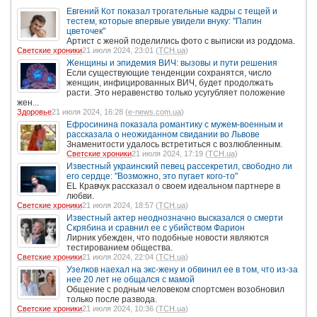
Евгений Кот показал трогательные кадры с тещей и
тестем, которые впервые увидели внуку: "Папин
цветочек"
Артист с женой поделились фото с выписки из роддома.
Светские хроники
21 июля 2024, 23:01 (
ТСН.ua
)
Женщины и эпидемия ВИЧ: вызовы и пути решения
Если существующие тенденции сохранятся, число
женщин, инфицированных ВИЧ, будет продолжать
расти. Это неравенство только усугубляет положение
жен...
Здоровье
21 июля 2024, 16:28 (
e-news.com.ua
)
Ефросинина показала романтику с мужем-военным и
рассказала о неожиданном свидании во Львове
Знаменитости удалось встретиться с возлюбленным.
Светские хроники
21 июля 2024, 17:19 (
ТСН.ua
)
Известный украинский певец рассекретил, свободно ли
его сердце: "Возможно, это пугает кого-то"
EL Кравчук рассказал о своем идеальном партнере в
любви.
Светские хроники
21 июля 2024, 18:57 (
ТСН.ua
)
Известный актер неоднозначно высказался о смерти
Скрябина и сравнил ее с убийством Фарион
Лирник убежден, что подобные новости являются
тестированием общества.
Светские хроники
21 июля 2024, 22:04 (
ТСН.ua
)
Узелков наехал на экс-жену и обвинил ее в том, что из-за
нее 20 лет не общался с мамой
Общение с родным человеком спортсмен возобновил
только после развода.
Светские хроники
21 июля 2024, 10:36 (
ТСН.ua
)