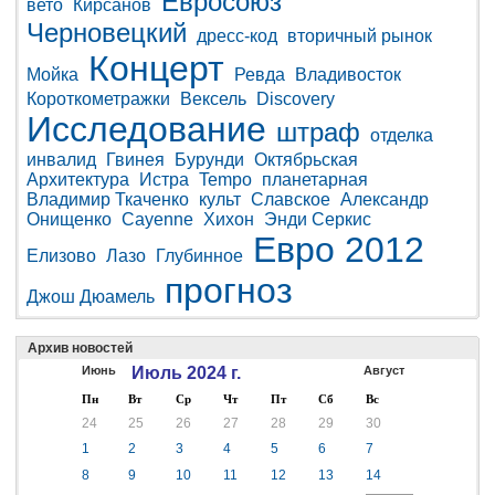
Евросоюз
вето
Кирсанов
Черновецкий
дресс-код
вторичный рынок
Концерт
Мойка
Ревда
Владивосток
Короткометражки
Вексель
Discovery
Исследование
штраф
отделка
инвалид
Гвинея
Бурунди
Октябрьская
Архитектура
Истра
Tempo
планетарная
Владимир Ткаченко
культ
Славское
Александр
Онищенко
Cayenne
Хихон
Энди Серкис
Евро 2012
Елизово
Лазо
Глубинное
прогноз
Джош Дюамель
Архив новостей
Июнь
Июль 2024 г.
Август
Пн
Вт
Ср
Чт
Пт
Сб
Вс
24
25
26
27
28
29
30
1
2
3
4
5
6
7
8
9
10
11
12
13
14