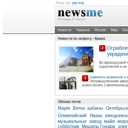
Язык:
рус
укр
eng
Пятница, 07 Август
Новости
Украина
Россия
Мир
Би
Новости по запросу - Кража
Ограбле
2
украден
Во французской 
параллелей и не 
Адвокаты выманили у з
2
Злоумышленники увери
нужно более 2 миллионов д
Облако тегов
Maple
Ветка
кабины
Октябрьск
Олимпийский
Умань
ежедневн
музыкальные
завод
майя
моро
субботник
Мишель Гондри
элек