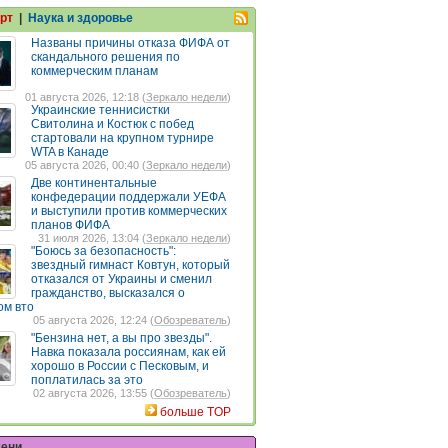
рт
|
Наука и здоровье
Названы причины отказа ФИФА от
скандального решения по
коммерческим планам
01 августа 2026, 12:18 (
Зеркало недели
)
Украинские теннисистки
Свитолина и Костюк с побед
стартовали на крупном турнире
WTA в Канаде
05 августа 2026, 00:40 (
Зеркало недели
)
Две континентальные
конфедерации поддержали УЕФА
и выступили против коммерческих
планов ФИФА
31 июля 2026, 13:04 (
Зеркало недели
)
"Боюсь за безопасность":
звездный гимнаст Ковтун, который
отказался от Украины и сменил
гражданство, высказался о
ом вто
05 августа 2026, 12:24 (
Обозреватель
)
"Бензина нет, а вы про звезды".
Навка показала россиянам, как ей
хорошо в России с Песковым, и
поплатилась за это
02 августа 2026, 13:55 (
Обозреватель
)
больше TOP
мени