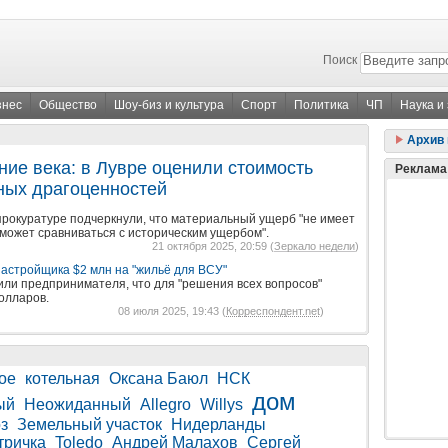
Поиск
знес
Общество
Шоу-биз и культура
Спорт
Политика
ЧП
Наука и
Архив 
ние века: в Лувре оценили стоимость
Реклама
ных драгоценностей
прокуратуре подчеркнули, что материальный ущерб "не имеет
может сравниваться с историческим ущербом".
21 октября 2025, 20:59 (
Зеркало недели
)
астройщика $2 млн на "жильё для ВСУ"
ли предпринимателя, что для "решения всех вопросов"
олларов.
08 июля 2025, 19:43 (
Корреспондент.net
)
ое
котельная
Оксана Баюл
НСК
дом
ый
Неожиданный
Allegro
Willys
з
Земельный участок
Нидерланды
тричка
Toledo
Андрей Малахов
Сергей