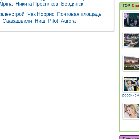
Alpina
Никита Пресняков
Бердянск
TOP
Спо
зеленстрой
Чак Норрис
Почтовая площадь
Саакашвили
Ниш
Pilot
Aurora
российск
Тайна и