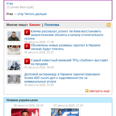
Утка
(Сонник Фен-шуй)
Утка
—
утку
Читать дальше
Многие пишут
Бизнес
|
Политика
Кличко рассказал, успеет ли Киев восстановить
2
энергетические объекты к началу отопительного
сезона
05 августа 2026, 17:38
Объявлены новые размеры зарплат в Украине:
2
сколько будут платить
05 августа 2026, 01:27
Самый известный киевский ТРЦ «Gulliver» выставят
2
на продажу
03 августа 2026, 09:26
Долговой антирекорд: в Украине зарегистрировано
более 800 тысяч дел о задолженностях за
коммунальные услуги
03 августа 2026, 11:59
смотреть еще
Новини українською
08 августа 2026, 00:34
07 августа 2026, 17:24