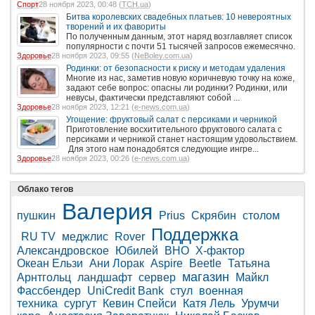
Спорт
28 ноября 2023, 00:48 (
ТСН.ua
)
Битва королевских свадебных платьев: 10 невероятных
творений и их фавориты
По полученным данным, этот наряд возглавляет список
популярности с почти 51 тысячей запросов ежемесячно.
Здоровье
28 ноября 2023, 09:55 (
NeBoley.com.ua
)
Родинки: от безопасности к риску и методам удаления
Многие из нас, заметив новую коричневую точку на коже,
задают себе вопрос: опасны ли родинки? Родинки, или
невусы, фактически представляют собой ...
Здоровье
28 ноября 2023, 12:21 (
e-news.com.ua
)
Угощение: фруктовый салат с персиками и черникой
Приготовление восхитительного фруктового салата с
персиками и черникой станет настоящим удовольствием.
Для этого нам понадобятся следующие ингре...
Здоровье
28 ноября 2023, 00:26 (
e-news.com.ua
)
Облако тегов
Валерия
пушкин
Prius
Скрябин
столом
Поддержка
RU TV
меджлис
Rover
Александровское
Юбилей
ВНО
Х-фактор
Океан Ельзи
Ани Лорак
Aspire
Beetle
Татьяна
магазин
Арнтгольц
ландшафт
сервер
Майкл
Фассбендер
UniCredit Bank
стул
военная
техника
сургут
Кевин Спейси
Катя Лель
Урумчи