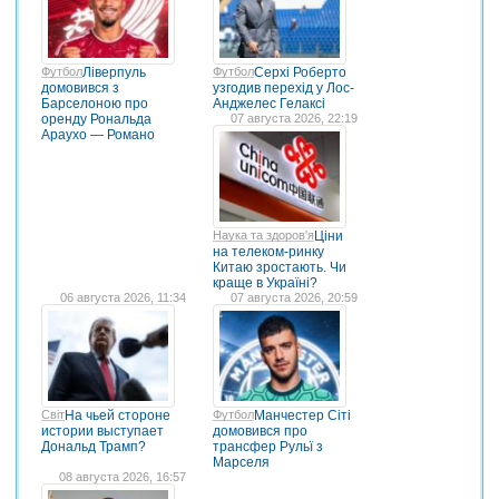
Футбол
Ліверпуль
Футбол
Серхі Роберто
домовився з
узгодив перехід у Лос-
Барселоною про
Анджелес Гелаксі
оренду Рональда
07 августа 2026, 22:19
Араухо — Романо
Наука та здоров'я
Ціни
на телеком-ринку
Китаю зростають. Чи
краще в Україні?
06 августа 2026, 11:34
07 августа 2026, 20:59
Світ
На чьей стороне
Футбол
Манчестер Сіті
истории выступает
домовився про
Дональд Трамп?
трансфер Рульї з
Марселя
08 августа 2026, 16:57