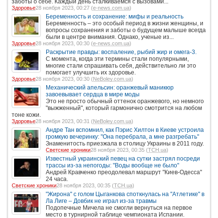
заботы о себе. Каждый день сталкиваемся с вызовами...
Здоровье
28 ноября 2023, 00:27 (
e-news.com.ua
)
Беременность и сохранение: мифы и реальность
Беременность – это особый период в жизни женщины, и
вопросы сохранения и заботы о будущем малыше всегда
были в центре внимания. Однако, ученые из...
Здоровье
28 ноября 2023, 00:30 (
e-news.com.ua
)
Раскрытие правды: воспаление, рыбий жир и омега-3.
С момента, когда эти термины стали популярными,
многие стали спрашивать себя, действительно ли это
помогает улучшить их здоровье.
Здоровье
28 ноября 2023, 00:30 (
NeBoley.com.ua
)
Механический апельсин: оранжевый маникюр
завоевывает сердца в мире моды
Это не просто обычный оттенок оранжевого, но немного
"выжженный", который гармонично смотрится на любом
тоне кожи.
Здоровье
28 ноября 2023, 00:31 (
NeBoley.com.ua
)
Андре Тан вспомнил, как Пэрис Хилтон в Киеве устроила
громкую вечеринку: "Она перебрала, а мне разгребать"
Знаменитость приезжала в столицу Украины в 2011 году.
Светские хроники
28 ноября 2023, 00:35 (
ТСН.ua
)
Известный украинский певец на сутки застрял посреди
трассы из-за непогоды: "Воды вообще не было"
Андрей Кравченко преодолевал маршрут "Киев-Одесса"
24 часа.
Светские хроники
28 ноября 2023, 00:35 (
ТСН.ua
)
"Жирона" с голом Цыганкова споткнулась на "Атлетике" в
Ла Лиге – Довбик не играл из-за травмы
Подопечные Мичела не смогли вернуться на первое
место в турнирной таблице чемпионата Испании.