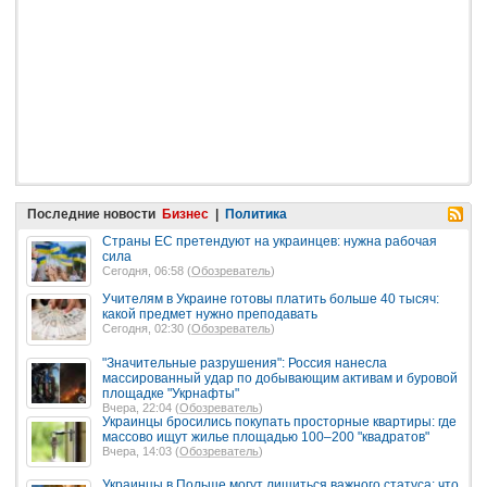
Последние новости
Бизнес
|
Политика
Страны ЕС претендуют на украинцев: нужна рабочая
сила
Сегодня, 06:58 (
Обозреватель
)
Учителям в Украине готовы платить больше 40 тысяч:
какой предмет нужно преподавать
Сегодня, 02:30 (
Обозреватель
)
"Значительные разрушения": Россия нанесла
массированный удар по добывающим активам и буровой
площадке "Укрнафты"
Вчера, 22:04 (
Обозреватель
)
Украинцы бросились покупать просторные квартиры: где
массово ищут жилье площадью 100–200 "квадратов"
Вчера, 14:03 (
Обозреватель
)
Украинцы в Польше могут лишиться важного статуса: что