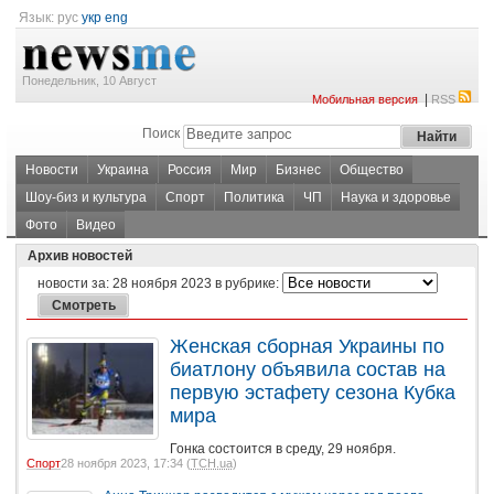
Язык:
рус
укр
eng
Понедельник, 10 Август
|
Мобильная версия
RSS
Поиск
Новости
Украина
Россия
Мир
Бизнес
Общество
Шоу-биз и культура
Спорт
Политика
ЧП
Наука и здоровье
Фото
Видео
Архив новостей
новости за:
28 ноября 2023
в рубрике:
Женская сборная Украины по
биатлону объявила состав на
первую эстафету сезона Кубка
мира
Гонка состоится в среду, 29 ноября.
Спорт
28 ноября 2023, 17:34 (
ТСН.ua
)