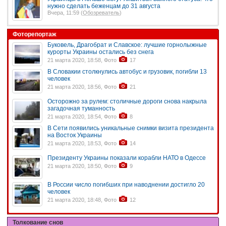
нужно сделать беженцам до 31 августа
Вчера, 11:59 (
Обозреватель
)
Фоторепортаж
Буковель, Драгобрат и Славское: лучшие горнолыжные
курорты Украины остались без снега
21 марта 2020, 18:58, Фото
17
В Словакии столкнулись автобус и грузовик, погибли 13
человек
21 марта 2020, 18:56, Фото
21
Осторожно за рулем: столичные дороги снова накрыла
загадочная туманность
21 марта 2020, 18:54, Фото
8
В Сети появились уникальные снимки визита президента
на Восток Украины
21 марта 2020, 18:53, Фото
14
Президенту Украины показали корабли НАТО в Одессе
21 марта 2020, 18:50, Фото
9
В России число погибших при наводнении достигло 20
человек
21 марта 2020, 18:48, Фото
12
Толкование снов