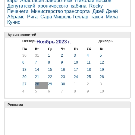
каро
Анастасия Заворотнюк
Николай Басков
Депутатский
хронического
кабина
Rocky
Печенеги
Министерство транспорта
Джей Джей
Абрамс
Рига
Сара Мишель Геллар
такси
Мила
Кунис
Архив новостей
Октябрь
Ноябрь 2023 г.
Декабрь
Пн
Вт
Ср
Чт
Пт
Сб
Вс
30
31
1
2
3
4
5
6
7
8
9
10
11
12
13
14
15
16
17
18
19
20
21
22
23
24
25
26
27
28
29
30
1
2
3
4
5
6
7
8
9
10
Реклама