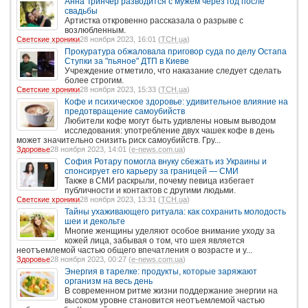
Анна Тринчер разводится с мужем через год после
свадьбы
Артистка откровенно рассказала о разрыве с
возлюбленным.
Светские хроники
28 ноября 2023, 16:01 (
ТСН.ua
)
Прокуратура обжаловала приговор суда по делу Остапа
Ступки за "пьяное" ДТП в Киеве
Учреждение отметило, что наказание следует сделать
более строгим.
Светские хроники
28 ноября 2023, 15:33 (
ТСН.ua
)
Кофе и психическое здоровье: удивительное влияние на
предотвращение самоубийств
Любители кофе могут быть удивлены новым выводом
исследования: употребление двух чашек кофе в день
может значительно снизить риск самоубийств. Гру...
Здоровье
28 ноября 2023, 14:01 (
e-news.com.ua
)
София Ротару помогла внуку сбежать из Украины и
спонсирует его карьеру за границей — СМИ
Также в СМИ раскрыли, почему певица избегает
публичности и контактов с другими людьми.
Светские хроники
28 ноября 2023, 13:31 (
ТСН.ua
)
Тайны ухаживающего ритуала: как сохранить молодость
шеи и декольте
Многие женщины уделяют особое внимание уходу за
кожей лица, забывая о том, что шея является
неотъемлемой частью общего впечатления о возрасте и у...
Здоровье
28 ноября 2023, 00:27 (
e-news.com.ua
)
Энергия в тарелке: продукты, которые заряжают
организм на весь день
В современном ритме жизни поддержание энергии на
высоком уровне становится неотъемлемой частью