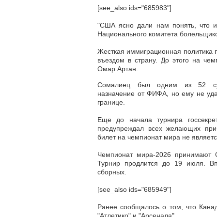
[see_also ids="685983"]
"США ясно дали нам понять, что 
Национального комитета болельщико
Жесткая иммиграционная политика 
въездом в страну. До этого на че
Омар Артан.
Сомалиец был одним из 52 су
назначение от ФИФА, но ему не уда
границе.
Еще до начала турнира госсекр
предупреждал всех желающих приб
билет на чемпионат мира не являетс
Чемпионат мира-2026 принимают 
Турнир продлится до 19 июля. В
сборных.
[see_also ids="685949"]
Ранее сообщалось о том, что Кана
"Атлетико" и "Арсенала".