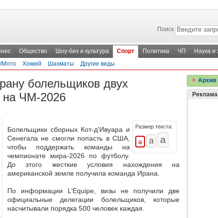
Поиск
знес
Общество
Шоу-биз и культура
Спорт
Политика
ЧП
Наука и
/Мото
Хоккей
Шахматы
Другие виды
трану болельщиков двух
Архив 
 на ЧМ-2026
Реклама
Размер текста:
Болельщики сборных Кот-д'Ивуара и
Сенегала не смогли попасть в США,
чтобы поддержать команды на
чемпионате мира-2026 по футболу.
До этого жесткие условия нахождения на
американской земле получила команда Ирана.
По информации L’Equipe, визы не получили две
официальные делегации болельщиков, которые
насчитывали порядка 500 человек каждая.