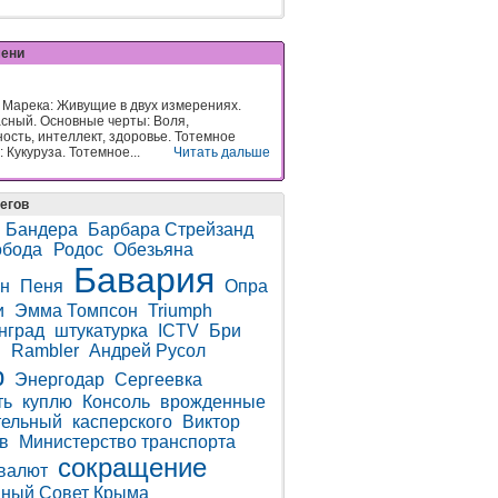
мени
 Марека: Живущие в двух измерениях.
асный. Основные черты: Воля,
ность, интеллект, здоровье. Тотемное
 Кукуруза. Тотемное...
Читать дальше
егов
 Бандера
Барбара Стрейзанд
обода
Родос
Обезьяна
Бавария
н
Пеня
Опра
и
Эмма Томпсон
Triumph
нград
штукатурка
ICTV
Бри
н
Rambler
Андрей Русол
р
Энергодар
Сергеевка
ть
куплю
Консоль
врожденные
тельный
касперского
Виктор
в
Министерство транспорта
сокращение
валют
ный Совет Крыма