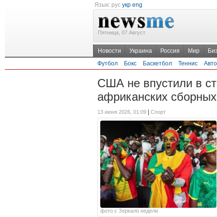
Язык:
рус
укр
eng
Пятница, 07 Август
Новости
Украина
Россия
Мир
Би
Футбол
Бокс
Баскетбол
Теннис
Авто
США не впустили в с
африканских сборных
|
13 июня 2026, 01:09
Спорт
фото с Зеркало недели