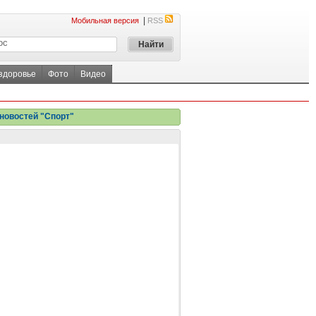
|
Мобильная версия
RSS
 здоровье
Фото
Видео
новостей "Спорт"