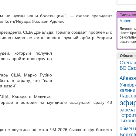
Тайна и
им не нужны наши болельщики", — сказал президент
Марек
в Кот-д'Ивуара Жюльен Адонис.
Личность
президента США Дональда Трампа создает проблемы с
Цвет: Кр
сексуаль
мпионат мира не смог попасть лучший арбитр Африки
растение:
дей, который получил
Облако т
лось пройти проверку на
Степан
ВО Св
етарь США Марко Рубио
Айвазя
ыть в страну, что "ваш
Уинфр
я визой".
калини
Ларсо
США, Канада и Мексика.
эфи
первые в истории на мундиале выступают сразу 48
зареза
строи
Тихоно
обмен 
да не впустила на матч ЧМ-2026 бывшего футболиста
Верхов