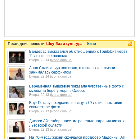
Последние новости
Шоу-биз и культура
|
Кино
Бандерас высказался об отношениях с Гриффит через
11 лет после развода
Вчера, 22:14 (
ivona.com.ua
)
Анна Саливанчук показала, как впервые в жизни
занималась серфингом
Вчера, 22:14 (
ivona.com.ua
)
Беременная Тышкевич показала чувственные фото с
мужем на берегу моря в Одессе
Вчера, 22:13 (
ivona.com.ua
)
Внук Ротару поздравил певицу в 79-летие, выставив
совместное фото
Вчера, 22:13 (
ivona.com.ua
)
Джесси Айзенберг посетил раненых пограничников во
Львовской области
Вчера, 22:13 (
ivona.com.ua
)
На 70-м году жизни скончался продюсер Мадонны, All