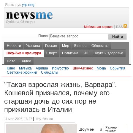
Язык:
рус
укр
eng
Суббота, 08 Август
|
Мобильная версия
RSS
Поиск
Новости
Украина
Россия
Мир
Бизнес
Общество
Шоу-биз и культура
Спорт
Политика
ЧП
Наука и здоровье
Фото
Видео
Кино
Музыка
Афиша
Искусство
Шоу-бизнес
Мода
События
Светские хроники
Скандалы
"Такая взрослая жизнь, Варвара".
Кошевой признался, почему его
старшая дочь до сих пор не
прижилась в Италии
|
11 мая 2026, 13:27
Шоу-бизнес
Размер
Шоумен и
текста: