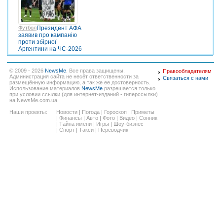
Футбол
Президент АФА
заявив про кампанію
проти збірної
Аргентини на ЧС-2026
© 2009 - 2026
NewsMe
. Все права защищены.
Правообладателям
Администрация сайта не несёт ответственности за
Связаться с нами
размещённую информацию, а так же ее достоверность.
Использование материалов
NewsMe
разрешается только
при условии ссылки (для интернет-изданий - гиперссылки)
на NewsMe.com.ua.
Наши проекты:
Новости
|
Погода
|
Гороскоп
|
Приметы
|
Финансы
|
Авто
|
Фото
|
Видео
|
Сонник
|
Тайна имени
|
Игры
|
Шоу-бизнес
|
Спорт
|
Такси
|
Переводчик