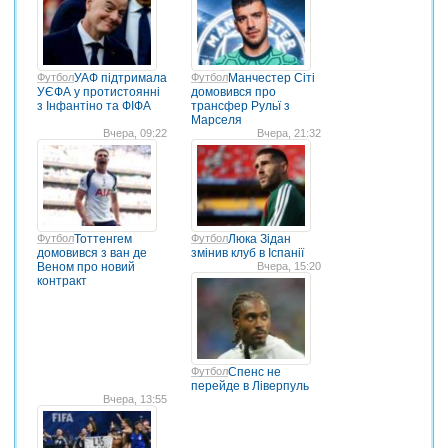
Футбол
УАФ підтримала
Футбол
Манчестер Сіті
УЄФА у протистоянні
домовився про
з Інфантіно та ФІФА
трансфер Рульї з
Марселя
Вчера, 09:22
Вчера, 21:32
Футбол
Тоттенгем
Футбол
Люка Зідан
домовився з ван де
змінив клуб в Іспанії
Веном про новий
Вчера, 15:20
контракт
Футбол
Спенс не
перейде в Ліверпуль
Вчера, 13:55