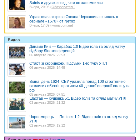
Saints и других звезд: чем он запомнился.
Вчера, 20:06 (
Обозреватель
)
Украинская актриса Оксана Черкашина снялась в
сериале «1670» от Netflix
Вчера, 17:09 (
ivona.com.ua
)
Видео
Динамо Київ — Карабах 1:0 Відео гола та огляд матчу
відбору Ліги конференцій
06 августа 2026, 22:53
Старт зі скоринкою. Підсумки 1-го туру УПЛ
06 августа 2026, 14:48
Війна, день 1624. СБУ уразила понад 100 стратегічно
важливих об'єктів протягом 40-денної операції впливу на
рф
05 августа 2026, 07:51
Шахтар — Кудрівка 5:1 Відео голів та огляд матчу УПЛ
03 августа 2026, 21:32
Чорноморець — Полісся 1:2. Відео голів та огляд матчу
УПЛ
02 августа 2026, 19:12