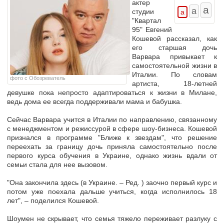
актер
студии
"Квартал
95" Евгений
Кошевой рассказал, как
его старшая дочь
Варвара привыкает к
самостоятельной жизни в
Италии.
По словам
фото с Обозреватель
артиста,
18-летней
девушке пока непросто адаптироваться к жизни в Милане,
ведь дома ее всегда поддерживали мама и бабушка.
Сейчас Варвара учится в Италии по направлению, связанному
с менеджментом и режиссурой в сфере шоу-бизнеса. Кошевой
признался в программе "Ближе к звездам", что
решение
переехать за границу дочь приняла самостоятельно
после
первого курса обучения в Украине, однако жизнь вдали от
семьи стала для нее вызовом.
"Она закончила здесь (в Украине. – Ред. ) заочно первый курс и
потом уже поехала дальше учиться, когда исполнилось 18
лет", – поделился Кошевой.
Шоумен не скрывает, что
семья тяжело переживает разлуку с