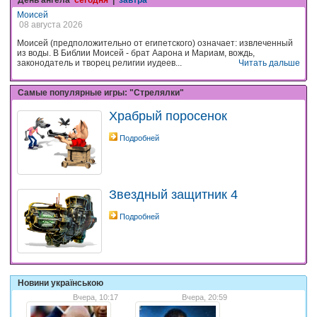
День ангела
сегодня
|
завтра
Моисей
08 августа 2026
Моисей (предположительно от египетского) означает: извлеченный
из воды. В Библии Моисей - брат Аарона и Мариам, вождь,
законодатель и творец религии иудеев...
Читать дальше
Самые популярные игры: "Стрелялки"
Храбрый поросенок
Подробней
Звездный защитник 4
Подробней
Новини українською
Вчера, 10:17
Вчера, 20:59