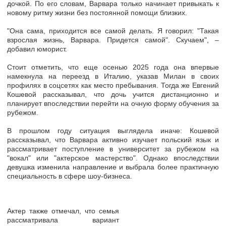
дочкой.
По его словам, Варвара только начинает привыкать к
новому ритму жизни без постоянной помощи близких.
"Она сама, приходится все самой делать. Я говорил: "Такая
взрослая жизнь, Варвара. Придется самой". Скучаем", –
добавил юморист.
Стоит отметить, что еще осенью 2025 года она впервые
намекнула на переезд в Италию, указав Милан в своих
профилях в соцсетях как место пребывания. Тогда же Евгений
Кошевой рассказывал, что дочь учится дистанционно и
планирует впоследствии перейти на очную форму обучения за
рубежом.
В прошлом году ситуация выглядела иначе: Кошевой
рассказывал, что
Варвара активно изучает польский язык
и
рассматривает поступление в университет за рубежом на
"вокал" или "актерское мастерство". Однако впоследствии
девушка изменила направление и выбрала более практичную
специальность в сфере шоу-бизнеса.
Актер также отмечал, что семья
рассматривала вариант