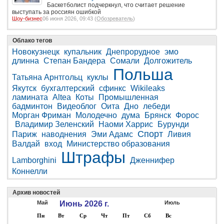
Баскетболист подчеркнул, что считает решение
выступать за россиян ошибкой
Шоу-бизнес
06 июня 2026, 09:43 (
Обозреватель
)
Облако тегов
Новокузнецк
купальник
Днепрорудное
эмо
длинна
Степан Бандера
Сомали
Долгожитель
Польша
Татьяна Арнтгольц
куклы
Якутск
бухгалтерский
сфинкс
Wikileaks
ламината
Altea
Коты
Промышленная
бадминтон
Видеоблог
Оита
Дно
лебеди
Морган Фриман
Молодечно
дума
Брянск
Форос
Владимир Зеленский
Наоми Харрис
Бурунди
Спорт
Париж
наводнения
Эми Адамс
Ливия
Валдай
вход
Министерство образования
Штрафы
Lamborghini
Дженнифер
Коннелли
Архив новостей
Май
Июнь 2026 г.
Июль
Пн
Вт
Ср
Чт
Пт
Сб
Вс