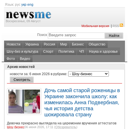
Язык:
рус
укр
eng
Воскресенье, 09 Август
|
Мобильная версия
RSS
Поиск
Новости
Украина
Россия
Мир
Бизнес
Общество
Шоу-биз и культура
Спорт
Политика
ЧП
Наука и здоровье
Фото
Видео
Архив новостей
новости за:
6 июня 2026
в рубрике:
Дочь самой старой роженицы в
Украине закончила школу: как
изменилась Анна Подвербная,
чья история детства
шокировала страну
Девочка прекрасно выглядела на церемонии вручения аттестатов
Шоу-бизнес
06 июня 2026, 17:11 (
Обозреватель
)