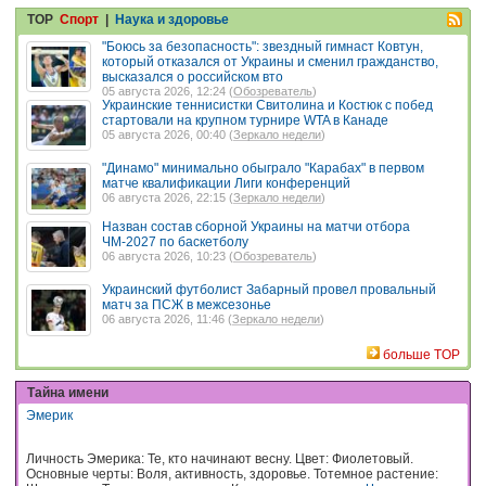
TOP
Спорт
|
Наука и здоровье
"Боюсь за безопасность": звездный гимнаст Ковтун,
который отказался от Украины и сменил гражданство,
высказался о российском вто
05 августа 2026, 12:24 (
Обозреватель
)
Украинские теннисистки Свитолина и Костюк с побед
стартовали на крупном турнире WTA в Канаде
05 августа 2026, 00:40 (
Зеркало недели
)
"Динамо" минимально обыграло "Карабах" в первом
матче квалификации Лиги конференций
06 августа 2026, 22:15 (
Зеркало недели
)
Назван состав сборной Украины на матчи отбора
ЧМ-2027 по баскетболу
06 августа 2026, 10:23 (
Обозреватель
)
Украинский футболист Забарный провел провальный
матч за ПСЖ в межсезонье
06 августа 2026, 11:46 (
Зеркало недели
)
больше TOP
Тайна имени
Эмерик
Личность Эмерика: Те, кто начинают весну. Цвет: Фиолетовый.
Основные черты: Воля, активность, здоровье. Тотемное растение: