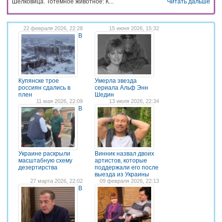
Шелковица. Тотемное животное: К...
Читать дальше
22 февраля 2026, 22:28
15 июня 2026, 15:32
В
Купянске трое
Умерла звезда
россиян сдались в
сериала Альф Энн
плен
Шедин
11 мая 2026, 22:09
13 июля 2026, 22:34
В
Украине раскрыли
Винник назвал двоих
масштабную схему
артистов, которые
дезертирства
поддержали его после
выезда из Украины
27 марта 2026, 22:02
09 февраля 2026, 22:13
В