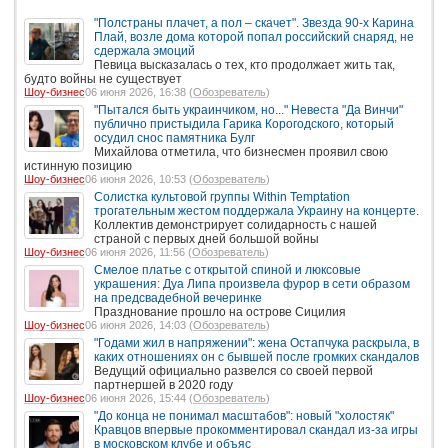
"Полстраны плачет, а пол – скачет". Звезда 90-х Карина
Плай, возле дома которой попал российский снаряд, не
сдержала эмоций
Певица высказалась о тех, кто продолжает жить так,
будто войны не существует
Шоу-бизнес
06 июня 2026, 16:38 (
Обозреватель
)
"Пытался быть украинчиком, но..." Невеста "Да Винчи"
публично пристыдила Гарика Корогодского, который
осудил снос памятника Булг
Михайлова отметила, что бизнесмен проявил свою
истинную позицию
Шоу-бизнес
06 июня 2026, 10:53 (
Обозреватель
)
Солистка культовой группы Within Temptation
трогательным жестом поддержала Украину на концерте.
Коллектив демонстрирует солидарность с нашей
страной с первых дней большой войны
Шоу-бизнес
06 июня 2026, 11:56 (
Обозреватель
)
Смелое платье с открытой спиной и люксовые
украшения: Дуа Липа произвела фурор в сети образом
на предсвадебной вечеринке
Празднование прошло на острове Сицилия
Шоу-бизнес
06 июня 2026, 14:03 (
Обозреватель
)
"Годами жил в напряжении": жена Остапчука раскрыла, в
каких отношениях он с бывшей после громких скандалов
Ведущий официально развелся со своей первой
партнершей в 2020 году
Шоу-бизнес
06 июня 2026, 15:44 (
Обозреватель
)
"До конца не понимал масштабов": новый "холостяк"
Кравцов впервые прокомментировал скандал из-за игры
в московском клубе и объяс