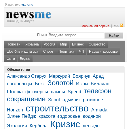
Язык:
рус
укр
eng
Пятница, 07 Август
|
Мобильная версия
RSS
Поиск
Новости
Украина
Россия
Мир
Бизнес
Общество
Шоу-биз и культура
Спорт
Политика
ЧП
Наука и здоровье
Фото
Видео
Облако тегов
Александр Старух
Меркурий
Боярчук
Арад
Золотой
погорельцы
Бокс
Изюм
Виллиан
телефон
Шостка
фьючерсы
лампы
Speed
сокращение
Scout
административное
строительство
Horizon
Armada
Эллен Пейдж
красота и здоровье
водяной
Кризис
Экология
Кербела
детсады