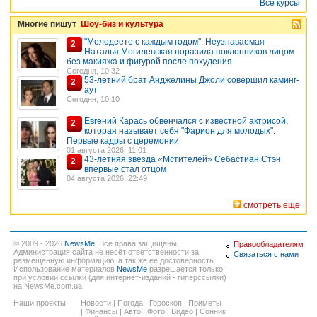
Все курсы
Многие пишут
Шоу-биз и культура
"Молодеете с каждым годом". Неузнаваемая
2
Наталья Могилевская поразила поклонников лицом
без макияжа и фигурой после похудения
Сегодня, 10:32
53-летний брат Анджелины Джоли совершил каминг-
2
аут
Сегодня, 10:10
Евгений Карась обвенчался с известной актрисой,
2
которая называет себя "Фарион для молодых".
Первые кадры с церемонии
01 августа 2026, 11:01
43-летняя звезда «Мстителей» Себастиан Стэн
2
впервые стал отцом
04 августа 2026, 22:49
смотреть еще
© 2009 - 2026
NewsMe
. Все права защищены.
Правообладателям
Администрация сайта не несёт ответственности за
Связаться с нами
размещённую информацию, а так же ее достоверность.
Использование материалов
NewsMe
разрешается только
при условии ссылки (для интернет-изданий - гиперссылки)
на NewsMe.com.ua.
Наши проекты:
Новости
|
Погода
|
Гороскоп
|
Приметы
|
Финансы
|
Авто
|
Фото
|
Видео
|
Сонник