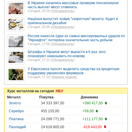
В Украине начались массовые проверки пенсионеров:
часть выплат могут отменить
Сегодня, 20:29 (
Обозреватель
)
Нацбанк выпустит новую "секретную" монету: будет в
оригинальном дизайне
Сегодня, 20:05 (
Обозреватель
)
Россия нанесла один из самых массированных ударов по
"Укрнафте": потеряна значительная часть добычи
Сегодня, 17:56 (
Обозреватель
)
Штрафы в Украине могут вырасти в 6 раз: кого
планируют наказывать по-новому
Сегодня, 17:22 (
Обозреватель
)
У Евросоюза просят выделить средства на кредитную
поддержку украинских фермеров
Сегодня, 17:18 (
Зеркало недели
)
Курс металлов на сегодня
НБУ
Металл
Покупка
Динамика
Золото
34 333 397,00
+380 417,00
Серебро
455 155,00
+59,00
Платина
24 299 771,00
+111 177,00
Палладий
24 618 805,00
-419 443,00