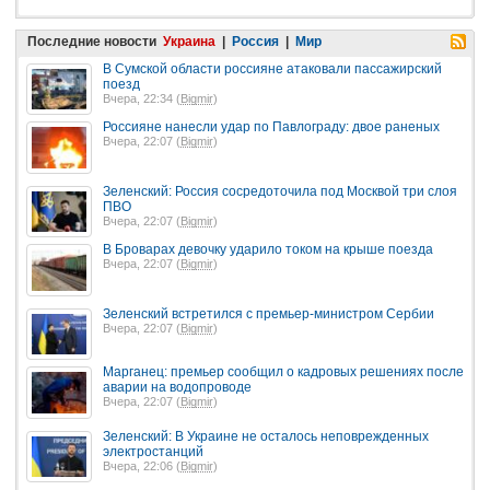
Последние новости
Украина
|
Россия
|
Мир
В Сумской области россияне атаковали пассажирский
поезд
Вчера, 22:34 (
Bigmir
)
Россияне нанесли удар по Павлограду: двое раненых
Вчера, 22:07 (
Bigmir
)
Зеленский: Россия сосредоточила под Москвой три слоя
ПВО
Вчера, 22:07 (
Bigmir
)
В Броварах девочку ударило током на крыше поезда
Вчера, 22:07 (
Bigmir
)
Зеленский встретился с премьер-министром Сербии
Вчера, 22:07 (
Bigmir
)
Марганец: премьер сообщил о кадровых решениях после
аварии на водопроводе
Вчера, 22:07 (
Bigmir
)
Зеленский: В Украине не осталось неповрежденных
электростанций
Вчера, 22:06 (
Bigmir
)