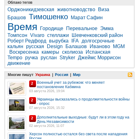
Облако тегов
Орджоникидзевская
животноводство
Виза
Тимошенко
Брашов
Марат Сафин
Время
Городище
Перевальное
Эмма
Томпсон
Vivaro
стеллажи
Шевченковский район
Роберт Редфорд
вырубка
IFA
долгосрочные
кальян
русская
Design
Балашов
Иваново
MGM
Воскресенка
камеры
сколиоза
Испанская
Tempo
ручка
руслан
Stryker
Джеймс Моррисон
движение
Многие пишут
Украина
|
Россия
|
Мир
Военный учет за рубежом: что меняет
2
постановление Кабмина
03 августа 2026, 19:04
Украинцы высказались о продолжительности войны
2
- опрос
07 августа 2026, 15:32
Дополнительные выходные: будут ли в этом году на
2
День Независимости
02 августа 2026, 11:07
Херсон полностью остался без света после нападения
России