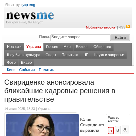
Язык:
рус
укр
eng
Воскресенье, 09 Август
|
Мобильная версия
RSS
Поиск
Новости
Украина
Россия
Мир
Бизнес
Общество
Шоу-биз и культура
Спорт
Политика
ЧП
Наука и здоровье
Фото
Видео
Киев
События
Политика
Свириденко анонсировала
ближайшие кадровые решения в
правительстве
|
14 июля 2025, 18:23
Украина
Размер
Юлия
текста:
Свириденко
выразила