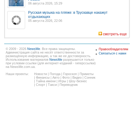
06 августа 2026, 15:29
Русская музыка на пляже: в Трускавце накажут
отдыхающих
05 августа 2026, 22:06
смотреть еще
© 2009 - 2026
NewsMe
. Все права защищены.
Правообладателям
Администрация сайта не несёт ответственности за
Связаться с нами
размещённую информацию, а так же ее достоверность.
Использование материалов
NewsMe
разрешается только
при условии ссылки (для интернет-изданий - гиперссылки)
на NewsMe.com.ua.
Наши проекты:
Новости
|
Погода
|
Гороскоп
|
Приметы
|
Финансы
|
Авто
|
Фото
|
Видео
|
Сонник
|
Тайна имени
|
Игры
|
Шоу-бизнес
|
Спорт
|
Такси
|
Переводчик