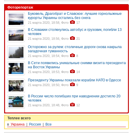
Фоторепортаж
Буковель, Драгобрат и Славское: лучшие горнолыжные
курорты Украины остались без снега
21 марта 2020, 18:58, Фото
17
В Словакии столкнулись автобус и грузовик, погибли 13
человек
21 марта 2020, 18:56, Фото
21
Осторожно за рулем: столичные дороги снова накрыла
загадочная туманность
21 марта 2020, 18:54, Фото
8
В Сети появились уникальные снимки визита президента
на Восток Украины
21 марта 2020, 18:53, Фото
14
Президенту Украины показали корабли НАТО в Одессе
21 марта 2020, 18:50, Фото
9
В России число погибших при наводнении достигло 20
человек
21 марта 2020, 18:48, Фото
12
Теплее всего
в
Украина
|
Россия
|
Все