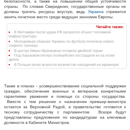
безопасности, а также на повышении общей устойчивости
страны. По словам Свириденко, государственные органы не
должны тратить ресурсы впустую, ведь
Украина
стремится
занять почетное место среди ведущих экономик Европы.
Читайте также:
В Житомире после удара РФ загорелся объект топливной
инфраструктуры
Молодежная сборная Украины по футболу получила нового
главного тренера
В центре Ивано-Франковска готовили двойной теракт
Под Харьковом пятеро полицейских пострадали из-за атаки
дрона
В Польше резко возросло количество нападений на украинцев
Также в планах - усовершенствование социальной поддержки
граждан, обеспечение военных и ветеранов конкретными
гарантиями уважения и помощи со стороны государства.
Вместе с тем решение о назначении премьер-министра
остается за Верховной Радой, и правительство готовится к
тесному сотрудничеству с парламентом. Вскоре будут
представлены предложения по кандидатурам на ключевые
должности в Кабинете Министров.