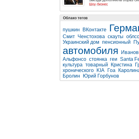
Звезда дополнила образ с
Шоу-бизнес
Облако тегов
Герма
пушкин
ВКонтакте
Смит
Ченстохова
скауты
облс
Украинский дом
пенсионный
П
автомобиля
Иванов
Альфонсо
стоянка
геи
Santa F
культура
товарный
Кристина
Г
хронического
KIA
Гоа
Каролин
Бролин
Юрий Горбунов