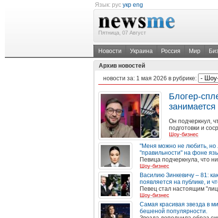
Язык:
рус
укр
eng
Пятница, 07 Август
Новости
Украина
Россия
Мир
Би
Архив новостей
новости за:
1 мая 2026
в рубрике:
Блогер-спл
занимается
Он подчеркнул, ч
подготовки и сос
Шоу-бизнес
"Меня можно не любить, но 
"правильности" на фоне яз
Певица подчеркнула, что ни
Шоу-бизнес
Василию Зинкевичу – 81: ка
появляется на публике, и чт
Певец стал настоящим "лиц
Шоу-бизнес
Самая красивая звезда в м
бешеной популярности.