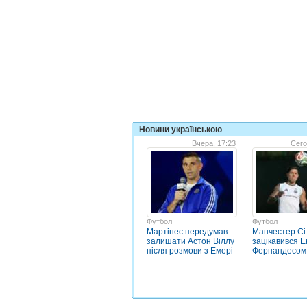
Новини українською
Вчера, 17:23
Сего
Футбол
Футбол
Мартінес передумав
Манчестер Сі
залишати Астон Віллу
зацікавився 
після розмови з Емері
Фернандесом