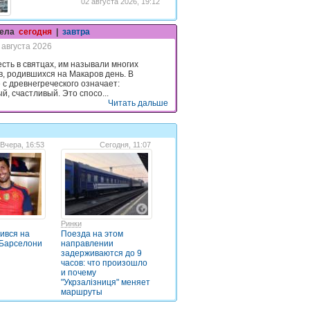
02 августа 2026, 19:12
гела
сегодня
|
завтра
 августа 2026
есть в святцах, им называли многих
в, родившихся на Макаров день. В
 с древнегреческого означает:
й, счастливый. Это спосо...
Читать дальше
Вчера, 16:53
Сегодня, 11:07
Ринки
дився на
Поезда на этом
 Барселони
направлении
задерживаются до 9
часов: что произошло
и почему
"Укрзалізниця" меняет
маршруты