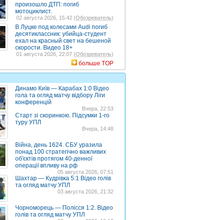
произошло ДТП: погиб
мотоциклист.
02 августа 2026, 15:42 (
Обозреватель
)
В Луцке под колесами Audi погиб
десятиклассник: убийца-студент
ехал на красный свет на бешеной
скорости. Видео 18+
01 августа 2026, 22:07 (
Обозреватель
)
больше TOP
Динамо Київ — Карабах 1:0 Відео
гола та огляд матчу відбору Ліги
конференцій
Вчера, 22:53
Старт зі скоринкою. Підсумки 1-го
туру УПЛ
Вчера, 14:48
Війна, день 1624. СБУ уразила
понад 100 стратегічно важливих
об'єктів протягом 40-денної
операції впливу на рф
05 августа 2026, 07:51
Шахтар — Кудрівка 5:1 Відео голів
та огляд матчу УПЛ
03 августа 2026, 21:32
Чорноморець — Полісся 1:2. Відео
голів та огляд матчу УПЛ