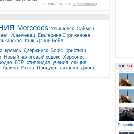
имволической деталью
01 мая 2026, 09:31 (
Обозреватель
)
ния
Mercedes
Ульяновск
Саймон
овет
Ильичевец
Екатерина Стриженова
ушкинская
танк
Дэнни Бойл
о
кремль
Дзержинск
Sonic
Кристиан
e
Новый налоговый кодекс
Херсонес
родно
БТР
стипендия
учения
лекция
TOP
ЧП
а Ашион
Рахов
Продукты питания
Джош
Подробн