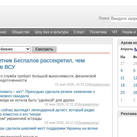
Поиск
знес
Общество
Шоу-биз и культура
Спорт
Политика
ЧП
Наука и
Архив н
Апрель
М
Пн
Вт
етник Беспалов рассекретил, чем
27
2
 в ВСУ
4
5
то служба требует большой выносливости, физической
11
1
редоточенности
01 мая 2026, 16:32 (
Обозреватель
)
18
1
ломать – нет". Приходько сделала резкое заявление о
25
2
ыкового скандала
1
2
когда не хотела быть "удобной" для других
01 мая 2026, 11:31 (
Обозреватель
)
к сейчас выглядит легендарный артист, который редко
Реклама
о известно о его "непре
ом" украинской эстрады
01 мая 2026, 04:11 (
Обозреватель
)
ире сделала широкий жест поддержки Украины на волне