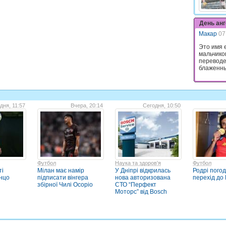
День ан
Макар
07
Это имя 
мальчико
переводе
блаженны
дня, 11:57
Вчера, 20:14
Сегодня, 10:50
Футбол
Наука та здоров'я
Футбол
ті
Мілан має намір
У Дніпрі відкрилась
Родрі пого
Енцо
підписати вінгера
нова авторизована
перехід до
збірної Чилі Осоріо
СТО “Перфект
Моторс” від Bosch