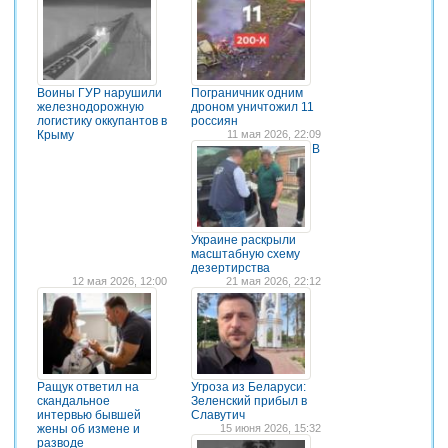
Воины ГУР нарушили
Пограничник одним
железнодорожную
дроном уничтожил 11
логистику оккупантов в
россиян
Крыму
11 мая 2026, 22:09
В
Украине раскрыли
масштабную схему
дезертирства
12 мая 2026, 12:00
21 мая 2026, 22:12
Ращук ответил на
Угроза из Беларуси:
скандальное
Зеленский прибыл в
интервью бывшей
Славутич
жены об измене и
15 июня 2026, 15:32
разводе