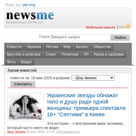
Язык:
рус
укр
eng
Воскресенье, 09 Август
|
Мобильная версия
RSS
Поиск
Новости
Украина
Россия
Мир
Бизнес
Общество
Шоу-биз и культура
Спорт
Политика
ЧП
Наука и здоровье
Фото
Видео
Архив новостей
новости за:
18 мая 2026
в рубрике:
Украинские звезды обнажат
тело и душу ради одной
женщины: премьера спектакля
18+ "Септима" в Киеве
Эта история – о внутреннем мире человека,
который часто никто не видит
Шоу-бизнес
18 мая 2026, 17:01 (
Обозреватель
)