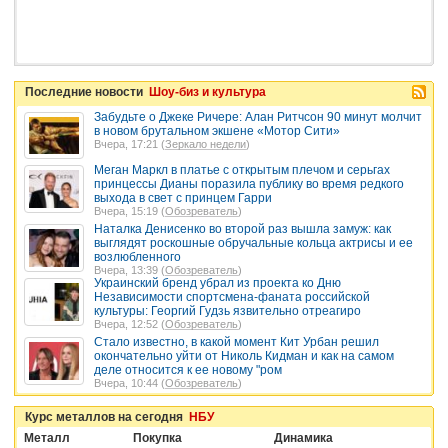
Последние новости
Шоу-биз и культура
Забудьте о Джеке Ричере: Алан Ритчсон 90 минут молчит
в новом брутальном экшене «Мотор Сити»
Вчера, 17:21 (
Зеркало недели
)
Меган Маркл в платье с открытым плечом и серьгах
принцессы Дианы поразила публику во время редкого
выхода в свет с принцем Гарри
Вчера, 15:19 (
Обозреватель
)
Наталка Денисенко во второй раз вышла замуж: как
выглядят роскошные обручальные кольца актрисы и ее
возлюбленного
Вчера, 13:39 (
Обозреватель
)
Украинский бренд убрал из проекта ко Дню
Независимости спортсмена-фаната российской
культуры: Георгий Гудзь язвительно отреагиро
Вчера, 12:52 (
Обозреватель
)
Стало известно, в какой момент Кит Урбан решил
окончательно уйти от Николь Кидман и как на самом
деле относится к ее новому "ром
Вчера, 10:44 (
Обозреватель
)
Курс металлов на сегодня
НБУ
Металл
Покупка
Динамика