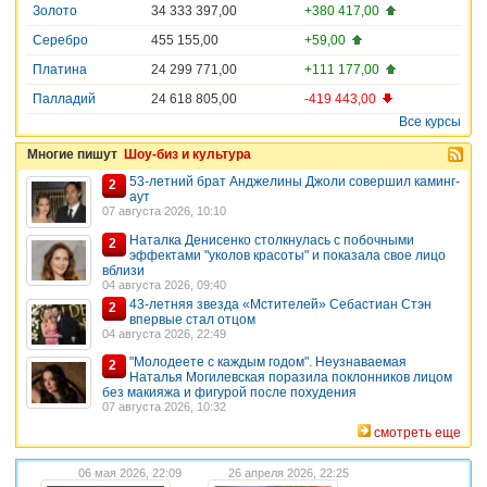
Золото
34 333 397,00
+380 417,00
Серебро
455 155,00
+59,00
Платина
24 299 771,00
+111 177,00
Палладий
24 618 805,00
-419 443,00
Все курсы
Многие пишут
Шоу-биз и культура
53-летний брат Анджелины Джоли совершил каминг-
2
аут
07 августа 2026, 10:10
Наталка Денисенко столкнулась с побочными
2
эффектами "уколов красоты" и показала свое лицо
вблизи
04 августа 2026, 09:40
43-летняя звезда «Мстителей» Себастиан Стэн
2
впервые стал отцом
04 августа 2026, 22:49
"Молодеете с каждым годом". Неузнаваемая
2
Наталья Могилевская поразила поклонников лицом
без макияжа и фигурой после похудения
07 августа 2026, 10:32
смотреть еще
06 мая 2026, 22:09
26 апреля 2026, 22:25