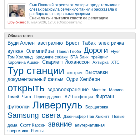
Сын Повалий отрекся от матери: предательница в
слезах раскрыла семейную тайну и рассказала о
разборках за закрытыми дверями
Сначала сын пытался спасти ее репутацию
Шоу-бизнес
18 мая 2026, 12:50 (
Обозреватель
)
Облако тегов
Вуди Аллен
австралию
Брест
Табак
электричка
Дороги
вулкан
Олимпийцы
Павел Глоба
Flyer
Том Холланд
бродячие собаки
БТА Банк
трейдинг
Скарлетт Йоханссон
Каролина Ашион
Ахтырка
ХТС
Тур
станции
Выставки
экстрим
документальный фильм
Одри Хепберн
открыть
здравоохранение
Maestro
Мариса
Фирташ
Томей
Чита
Перевод денег
ВИЧ-инфекция
Ливерпуль
футболки
Борщаговка
Samsung
света
Дженнифер Лав Хьюитт
Новые
звание
дома
Скотт Карсон
альтернативная
энергетика
Ромны