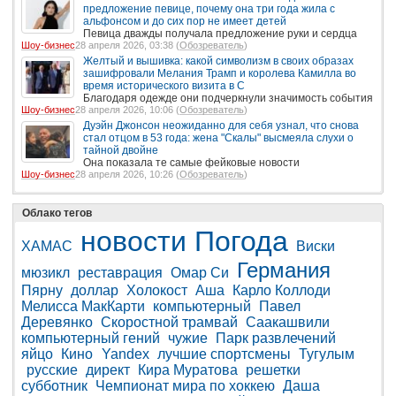
предложение певице, почему она три года жила с
альфонсом и до сих пор не имеет детей
Певица дважды получала предложение руки и сердца
Шоу-бизнес
28 апреля 2026, 03:38 (
Обозреватель
)
Желтый и вышивка: какой символизм в своих образах
зашифровали Мелания Трамп и королева Камилла во
время исторического визита в С
Благодаря одежде они подчеркнули значимость события
Шоу-бизнес
28 апреля 2026, 10:06 (
Обозреватель
)
Дуэйн Джонсон неожиданно для себя узнал, что снова
стал отцом в 53 года: жена "Скалы" высмеяла слухи о
тайной двойне
Она показала те самые фейковые новости
Шоу-бизнес
28 апреля 2026, 10:26 (
Обозреватель
)
Облако тегов
новости
Погода
ХАМАС
Виски
Германия
мюзикл
реставрация
Омар Си
Пярну
доллар
Холокост
Аша
Карло Коллоди
Мелисса МакКарти
компьютерный
Павел
Деревянко
Скоростной трамвай
Саакашвили
компьютерный гений
чужие
Парк развлечений
яйцо
Кино
Yandex
лучшие спортсмены
Тугулым
русские
директ
Кира Муратова
решетки
субботник
Чемпионат мира по хоккею
Даша