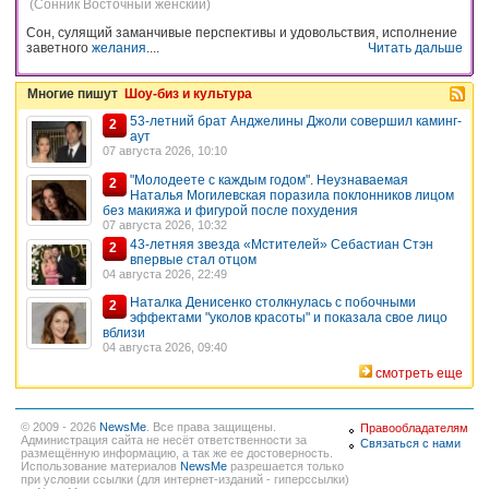
(Сонник Восточный женский)
Сон, сулящий заманчивые перспективы и удовольствия, исполнение
заветного
желания
....
Читать дальше
Многие пишут
Шоу-биз и культура
53-летний брат Анджелины Джоли совершил каминг-
2
аут
07 августа 2026, 10:10
"Молодеете с каждым годом". Неузнаваемая
2
Наталья Могилевская поразила поклонников лицом
без макияжа и фигурой после похудения
07 августа 2026, 10:32
43-летняя звезда «Мстителей» Себастиан Стэн
2
впервые стал отцом
04 августа 2026, 22:49
Наталка Денисенко столкнулась с побочными
2
эффектами "уколов красоты" и показала свое лицо
вблизи
04 августа 2026, 09:40
смотреть еще
© 2009 - 2026
NewsMe
. Все права защищены.
Правообладателям
Администрация сайта не несёт ответственности за
Связаться с нами
размещённую информацию, а так же ее достоверность.
Использование материалов
NewsMe
разрешается только
при условии ссылки (для интернет-изданий - гиперссылки)