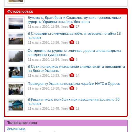
Фоторепортаж
Буковель, Драгобрат и Славское: лучшие горнолыжные
курорты Украины остались без снега
21 марта 2020, 18:58, Фото
17
В Словакии столкнулись автобус и грузовик, погибли 13
человек
21 марта 2020, 18:56, Фото
21
Осторожно за рулем: столичные дороги снова накрыла
загадочная туманность
21 марта 2020, 18:54, Фото
8
В Сети появились уникальные снимки визита президента
на Восток Украины
21 марта 2020, 18:53, Фото
14
Президенту Украины показали корабли НАТО в Одессе
21 марта 2020, 18:50, Фото
9
В России число погибших при наводнении достигло 20
человек
21 марта 2020, 18:48, Фото
12
Толкование снов
Земляника