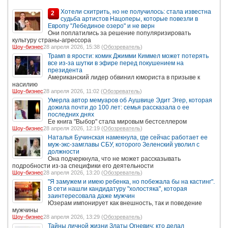
Хотели схитрить, но не получилось: стала известна
2
судьба артистов Нацоперы, которые повезли в
Европу "Лебединое озеро" и не верн
Они поплатились за решение популяризировать
культуру страны-агрессора
Шоу-бизнес
28 апреля 2026, 15:38 (
Обозреватель
)
Трамп в ярости: комик Джимми Киммел может потерять
все из-за шутки в эфире перед покушением на
президента
Американский лидер обвинил юмориста в призыве к
насилию
Шоу-бизнес
28 апреля 2026, 11:02 (
Обозреватель
)
Умерла автор мемуаров об Аушвице Эдит Эгер, которая
дожила почти до 100 лет: семья рассказала о ее
последних днях
Ее книга "Выбор" стала мировым бестселлером
Шоу-бизнес
28 апреля 2026, 12:19 (
Обозреватель
)
Наталья Бучинская намекнула, где сейчас работает ее
муж-экс-замглавы СБУ, которого Зеленский уволил с
должности
Она подчеркнула, что не может рассказывать
подробности из-за специфики его деятельности
Шоу-бизнес
28 апреля 2026, 13:20 (
Обозреватель
)
"Я замужем и имею ребенка, но побежала бы на кастинг".
В сети нашли кандидатуру "холостяка", которая
заинтересовала даже мужчин
Юзерам импонирует как внешность, так и поведение
мужчины
Шоу-бизнес
28 апреля 2026, 13:29 (
Обозреватель
)
Тайны личной жизни Златы Огневич: кто делал