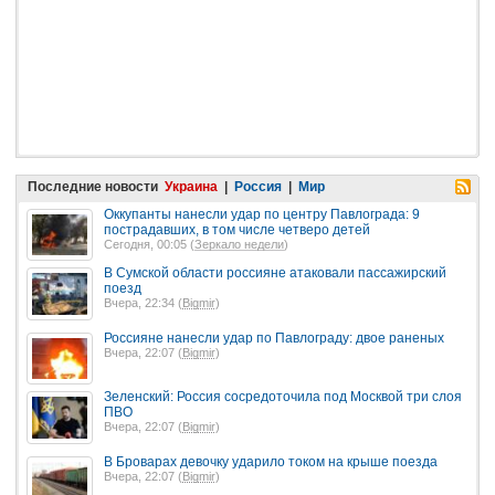
Последние новости
Украина
|
Россия
|
Мир
Оккупанты нанесли удар по центру Павлограда: 9
пострадавших, в том числе четверо детей
Сегодня, 00:05 (
Зеркало недели
)
В Сумской области россияне атаковали пассажирский
поезд
Вчера, 22:34 (
Bigmir
)
Россияне нанесли удар по Павлограду: двое раненых
Вчера, 22:07 (
Bigmir
)
Зеленский: Россия сосредоточила под Москвой три слоя
ПВО
Вчера, 22:07 (
Bigmir
)
В Броварах девочку ударило током на крыше поезда
Вчера, 22:07 (
Bigmir
)