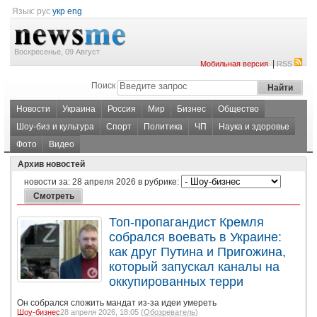
Язык:
рус
укр
eng
Воскресенье, 09 Август
|
Мобильная версия
RSS
Поиск
Новости
Украина
Россия
Мир
Бизнес
Общество
Шоу-биз и культура
Спорт
Политика
ЧП
Наука и здоровье
Фото
Видео
Архив новостей
новости за:
28 апреля 2026
в рубрике:
Топ-пропагандист Кремля
собрался воевать в Украине:
как друг Путина и Пригожина,
который запускал каналы на
оккупированных терри
Он собрался сложить мандат из-за идеи умереть
Шоу-бизнес
28 апреля 2026, 18:05 (
Обозреватель
)