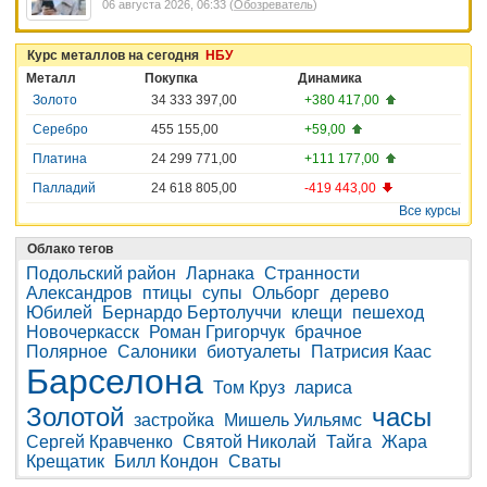
06 августа 2026, 06:33 (
Обозреватель
)
Курс металлов на сегодня
НБУ
Металл
Покупка
Динамика
Золото
34 333 397,00
+380 417,00
Серебро
455 155,00
+59,00
Платина
24 299 771,00
+111 177,00
Палладий
24 618 805,00
-419 443,00
Все курсы
Облако тегов
Подольский район
Ларнака
Странности
Александров
птицы
супы
Ольборг
дерево
Юбилей
Бернардо Бертолуччи
клещи
пешеход
Новочеркасск
Роман Григорчук
брачное
Полярное
Салоники
биотуалеты
Патрисия Каас
Барселона
Том Круз
лариса
Золотой
часы
застройка
Мишель Уильямс
Сергей Кравченко
Святой Николай
Тайга
Жара
Крещатик
Билл Кондон
Сваты