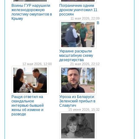
Воины ГУР нарушили
Пограничник одним
железнодорожную
дроном уничтожил 11
логистику оккупантов в
россиян
Крыму
11 мая 2026, 22:09
В
Украине раскрыли
масштабную схему
дезертирства
12 мая 2026, 12:00
21 мая 2026, 22:12
Ращук ответил на
Угроза из Беларуси:
скандальное
Зеленский прибыл в
интервью бывшей
Славутич
жены об измене и
15 июня 2026, 15:32
разводе