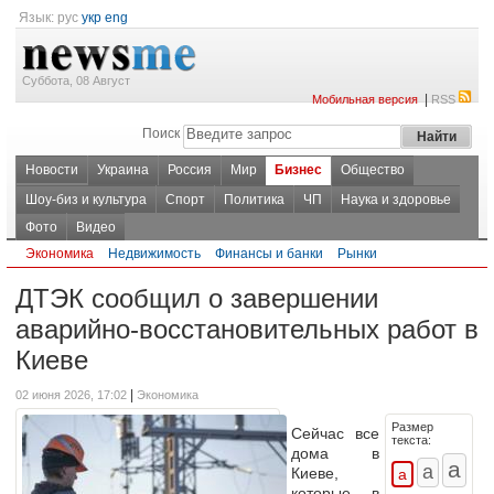
Язык:
рус
укр
eng
Суббота, 08 Август
|
Мобильная версия
RSS
Поиск
Новости
Украина
Россия
Мир
Бизнес
Общество
Шоу-биз и культура
Спорт
Политика
ЧП
Наука и здоровье
Фото
Видео
Экономика
Недвижимость
Финансы и банки
Рынки
ДТЭК сообщил о завершении
аварийно-восстановительных работ в
Киеве
|
02 июня 2026, 17:02
Экономика
Размер
Сейчас все
текста:
дома в
Киеве,
которые в