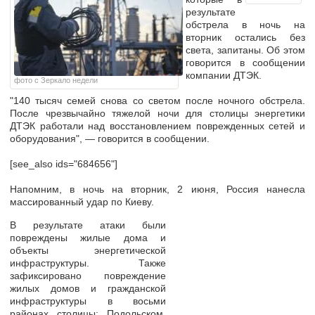
результате
обстрела в ночь на
вторник остались без
света, запитаны. Об этом
говорится в сообщении
компании ДТЭК.
фото с Зеркало недели
"140 тысяч семей снова со светом после ночного обстрела.
После чрезвычайно тяжелой ночи для столицы энергетики
ДТЭК работали над восстановлением поврежденных сетей и
оборудования", — говорится в сообщении.
[see_also ids="684656"]
Напомним, в ночь на вторник, 2 июня, Россия нанесла
массированный удар по Киеву.
В результате атаки были
повреждены жилые дома и
объекты энергетической
инфраструктуры. Также
зафиксировано повреждение
жилых домов и гражданской
инфраструктуры в восьми
районах столицы: Подольском,