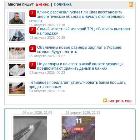
Многие пишут
Бизнес
|
Политика
Кличко рассказал, успеет ли Киев восстановить
2
энергетические объекты к началу отопительного
сезона
05 августа 2026, 17:38
Самый известный киевский ТРЦ «Gulliver» выставят
2
на продажу
03 августа 2026, 09:26
Объявлены новые размеры зарплат в Украине:
2
сколько будут платить
05 августа 2026, 01:27
Не доллары и не евро: в какой валюте украинцы
2
предпочитают хранить деньги в банках
03 августа 2026, 00:23
Гетманцев предлагает стимулировать банки прощать
кредиты военным
04 августа 2026, 09:26
смотреть еще
06 мая 2026, 22:09
26 апреля 2026, 22:25