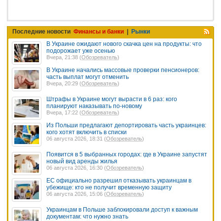
Последние новости
Финансы и банки
|
Рынки
В Украине ожидают нового скачка цен на продукты: что
подорожает уже осенью
Вчера, 21:38 (
Обозреватель
)
В Украине начались массовые проверки пенсионеров:
часть выплат могут отменить
Вчера, 20:29 (
Обозреватель
)
Штрафы в Украине могут вырасти в 6 раз: кого
планируют наказывать по-новому
Вчера, 17:22 (
Обозреватель
)
Из Польши предлагают депортировать часть украинцев:
кого хотят включить в списки
06 августа 2026, 18:31 (
Обозреватель
)
Появится в 5 выбранных городах: где в Украине запустят
новый вид аренды жилья
06 августа 2026, 16:30 (
Обозреватель
)
ЕС официально разрешил отказывать украинцам в
убежище: кто не получит временную защиту
06 августа 2026, 15:06 (
Обозреватель
)
Украинцам в Польше заблокировали доступ к важным
документам: что нужно знать