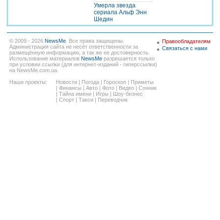
Умерла звезда
сериала Альф Энн
Шедин
© 2009 - 2026
NewsMe
. Все права защищены.
Правообладателям
Администрация сайта не несёт ответственности за
Связаться с нами
размещённую информацию, а так же ее достоверность.
Использование материалов
NewsMe
разрешается только
при условии ссылки (для интернет-изданий - гиперссылки)
на NewsMe.com.ua.
Наши проекты:
Новости
|
Погода
|
Гороскоп
|
Приметы
|
Финансы
|
Авто
|
Фото
|
Видео
|
Сонник
|
Тайна имени
|
Игры
|
Шоу-бизнес
|
Спорт
|
Такси
|
Переводчик