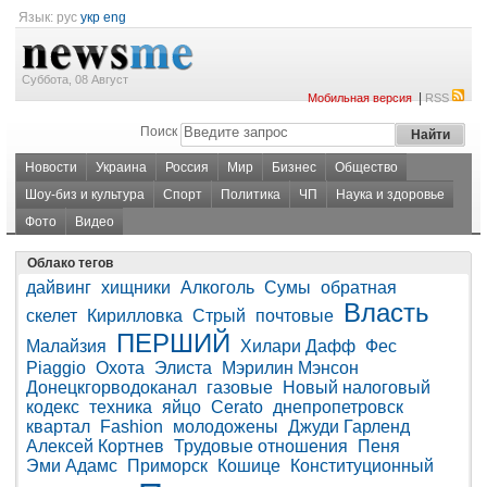
Язык:
рус
укр
eng
Суббота, 08 Август
|
Мобильная версия
RSS
Поиск
Новости
Украина
Россия
Мир
Бизнес
Общество
Шоу-биз и культура
Спорт
Политика
ЧП
Наука и здоровье
Фото
Видео
Облако тегов
дайвинг
хищники
Алкоголь
Сумы
обратная
Власть
скелет
Кирилловка
Стрый
почтовые
ПЕРШИЙ
Малайзия
Хилари Дафф
Фес
Piaggio
Охота
Элиста
Мэрилин Мэнсон
Донецкгорводоканал
газовые
Новый налоговый
кодекс
техника
яйцо
Cerato
днепропетровск
квартал
Fashion
молодожены
Джуди Гарленд
Алексей Кортнев
Трудовые отношения
Пеня
Эми Адамс
Приморск
Кошице
Конституционный