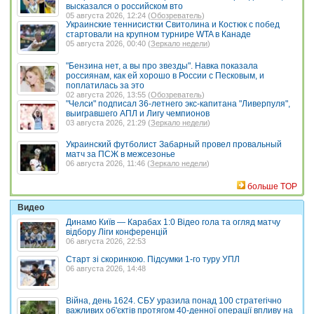
высказался о российском вто
05 августа 2026, 12:24 (
Обозреватель
)
Украинские теннисистки Свитолина и Костюк с побед
стартовали на крупном турнире WTA в Канаде
05 августа 2026, 00:40 (
Зеркало недели
)
"Бензина нет, а вы про звезды". Навка показала
россиянам, как ей хорошо в России с Песковым, и
поплатилась за это
02 августа 2026, 13:55 (
Обозреватель
)
"Челси" подписал 36-летнего экс-капитана "Ливерпуля",
выигравшего АПЛ и Лигу чемпионов
03 августа 2026, 21:29 (
Зеркало недели
)
Украинский футболист Забарный провел провальный
матч за ПСЖ в межсезонье
06 августа 2026, 11:46 (
Зеркало недели
)
больше TOP
Видео
Динамо Київ — Карабах 1:0 Відео гола та огляд матчу
відбору Ліги конференцій
06 августа 2026, 22:53
Старт зі скоринкою. Підсумки 1-го туру УПЛ
06 августа 2026, 14:48
Війна, день 1624. СБУ уразила понад 100 стратегічно
важливих об'єктів протягом 40-денної операції впливу на