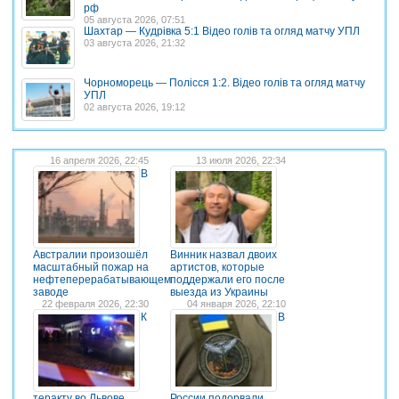
рф
05 августа 2026, 07:51
Шахтар — Кудрівка 5:1 Відео голів та огляд матчу УПЛ
03 августа 2026, 21:32
Чорноморець — Полісся 1:2. Відео голів та огляд матчу
УПЛ
02 августа 2026, 19:12
16 апреля 2026, 22:45
13 июля 2026, 22:34
В
Австралии произошёл
Винник назвал двоих
масштабный пожар на
артистов, которые
нефтеперерабатывающем
поддержали его после
заводе
выезда из Украины
22 февраля 2026, 22:30
04 января 2026, 22:10
К
В
теракту во Львове
России подорвали